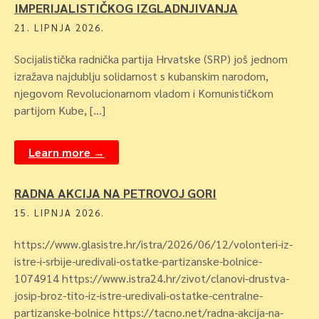
IMPERIJALISTIČKOG IZGLADNJIVANJA
21. LIPNJA 2026.
Socijalistička radnička partija Hrvatske (SRP) još jednom
izražava najdublju solidarnost s kubanskim narodom,
njegovom Revolucionarnom vladom i Komunističkom
partijom Kube, […]
Learn more →
RADNA AKCIJA NA PETROVOJ GORI
15. LIPNJA 2026.
https://www.glasistre.hr/istra/2026/06/12/volonteri-iz-
istre-i-srbije-uredivali-ostatke-partizanske-bolnice-
1074914 https://www.istra24.hr/zivot/clanovi-drustva-
josip-broz-tito-iz-istre-uredivali-ostatke-centralne-
partizanske-bolnice https://tacno.net/radna-akcija-na-