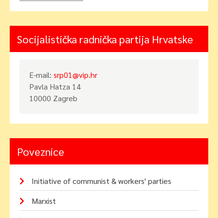
Socijalistička radnička partija Hrvatske
E-mail:
srp01@vip.hr
Pavla Hatza 14
10000 Zagreb
Poveznice
Initiative of communist & workers' parties
Marxist