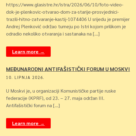
https://www.glasistre.hr/istra/2026/06/10/foto-video-
dok-je-plenkovic-otvarao-dom-za-starije-prosvjednici-
trazili-hitno-zatvaranje-kastij-1074406 U srijedu je premijer
Andrej Plenković održao turneju po Istri kojom prilikom je
odradio nekoliko otvaranja i sastanaka na […]
Learn more →
MEĐUNARODNI ANTIFAŠISTIČKI FORUM U MOSKVI
10. LIPNJA 2026.
U Moskvi je, u organizaciji Komunističke partije ruske
federacije (KPRF), od 23. – 27. maja održan III.
Antifašistički forum na […]
Learn more →