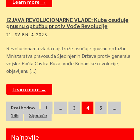
Learn more →
IZJAVA REVOLUCIONARNE VLADE: Kuba osuđuje
gnusnu optužbu protiv Vođe Revolucije
21. SVIBNJA 2026.
Revolucionarna vlada najstrože osuđuje gnusnu optužbu
Ministarstva pravosuđa Sjedinjenih Država protiv generala
vojske Raúla Castra Ruza, vođe Kubanske revolucije,
objavljenu […]
Learn more →
Navigacija
Prethodno
1
…
3
4
5
…
185
Sljedeće
objava
Najnovije