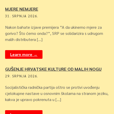
MJERE NEMJERE
31. SRPNJA 2026.
Nakon bahate izjave premijera “A da ukinemo mjere za
gorivo? Što ćemo onda?”, SRP se solidarizira s udrugom
malih distributera […]
Learn more →
GUŠENJE HRVATSKE KULTURE OD MALIH NOGU
29. SRPNJA 2026.
Socijalistička radnička partija oštro se protivi uvođenju
cjelokupne nastave u osnovnim školama na stranom jeziku,
kakva je upravo pokrenuta u […]