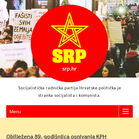
Skip
to
content
Socijalistička radnička partija Hrvatske politička je
stranka socijalista i komunista.
Menu
Obilježena 89. godišnjica osnivanja KPH