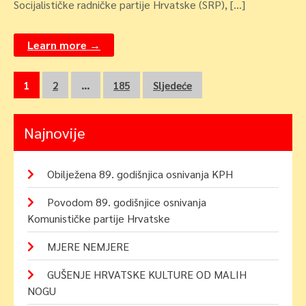
Socijalističke radničke partije Hrvatske (SRP), […]
Learn more →
Navigacija
1
2
…
185
Sljedeće
objava
Najnovije
Obilježena 89. godišnjica osnivanja KPH
Povodom 89. godišnjice osnivanja
Komunističke partije Hrvatske
MJERE NEMJERE
GUŠENJE HRVATSKE KULTURE OD MALIH
NOGU