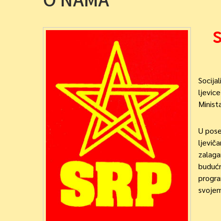
Socija
ljevic
Minist
U pose
ljeviča
zalaga
budućn
progra
svojem