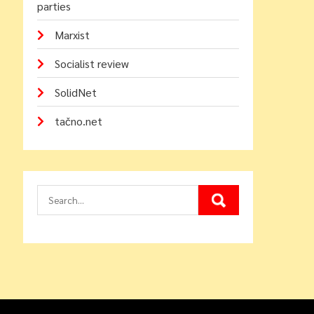
parties
Marxist
Socialist review
SolidNet
tačno.net