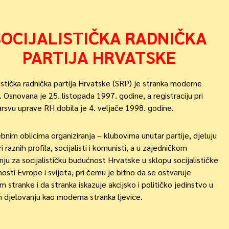
SOCIJALISTIČKA RADNIČKA
PARTIJA HRVATSKE
listička radnička partija Hrvatske (SRP) je stranka moderne
e. Osnovana je 25. listopada 1997. godine, a registraciju pri
arsvu uprave RH dobila je 4. veljače 1998. godine.
bnim oblicima organiziranja – klubovima unutar partije, djeluju
ri raznih profila, socijalisti i komunisti, a u zajedničkom
nju za socijalističku budućnost Hrvatske u sklopu socijalističke
osti Evrope i svijeta, pri čemu je bitno da se ostvaruje
m stranke i da stranka iskazuje akcijsko i političko jedinstvo u
 djelovanju kao moderna stranka ljevice.