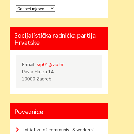
Arhiva
Socijalistička radnička partija
Hrvatske
E-mail:
srp01@vip.hr
Pavla Hatza 14
10000 Zagreb
Poveznice
Initiative of communist & workers'