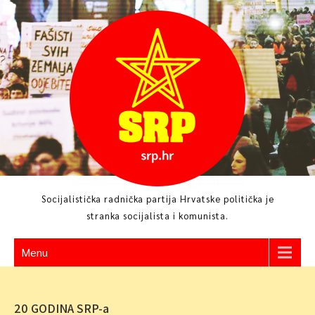
Skip
to
content
Socijalistička radnička partija Hrvatske politička je
stranka socijalista i komunista.
Menu
20 GODINA SRP-a