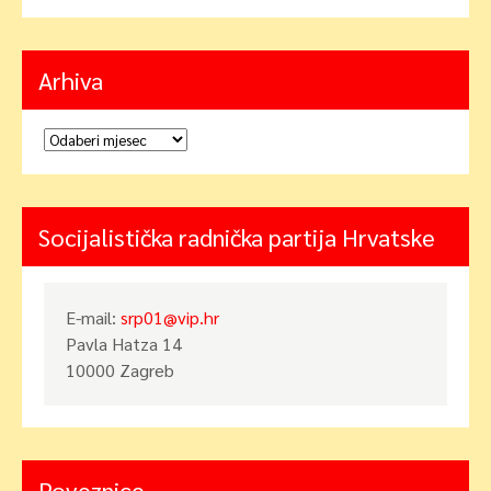
Arhiva
Arhiva
Socijalistička radnička partija Hrvatske
E-mail:
srp01@vip.hr
Pavla Hatza 14
10000 Zagreb
Poveznice