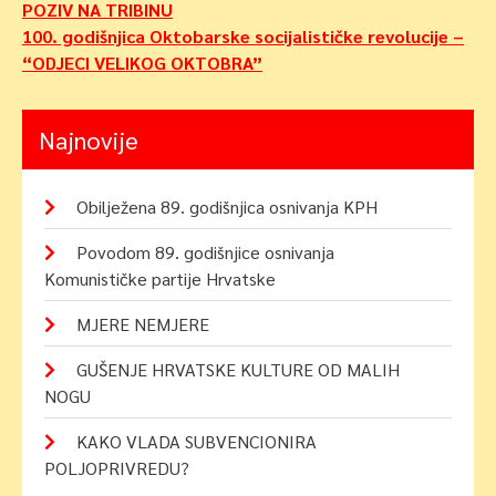
Navigacija
POZIV NA TRIBINU
100. godišnjica Oktobarske socijalističke revolucije –
objava
“ODJECI VELIKOG OKTOBRA”
Najnovije
Obilježena 89. godišnjica osnivanja KPH
Povodom 89. godišnjice osnivanja
Komunističke partije Hrvatske
MJERE NEMJERE
GUŠENJE HRVATSKE KULTURE OD MALIH
NOGU
KAKO VLADA SUBVENCIONIRA
POLJOPRIVREDU?