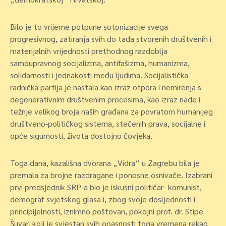
Bilo je to vrijeme potpune sotonizacije svega
progresivnog, zatiranja svih do tada stvorenih društvenih i
materijalnih vrijednosti prethodnog razdoblja
samoupravnog socijalizma, antifašizma, humanizma,
solidarnosti i jednakosti među ljudima. Socijalistička
radnička partija je nastala kao izraz otpora i nemirenja s
degenerativnim društvenim procesima, kao izraz nade i
težnje velikog broja naših građana za povratom humanijeg
društveno-političkog sistema, stečenih prava, socijalne i
opće sigurnosti, života dostojno čovjeka.
Toga dana, kazališna dvorana „Vidra“ u Zagrebu bila je
premala za brojne razdragane i ponosne osnivače. Izabrani
prvi predsjednik SRP-a bio je iskusni političar- komunist,
demograf svjetskog glasa i, zbog svoje dosljednosti i
principijelnosti, iznimno poštovan, pokojni prof. dr. Stipe
Šuvar, koji je svjestan svih opasnosti toga vremena rekao