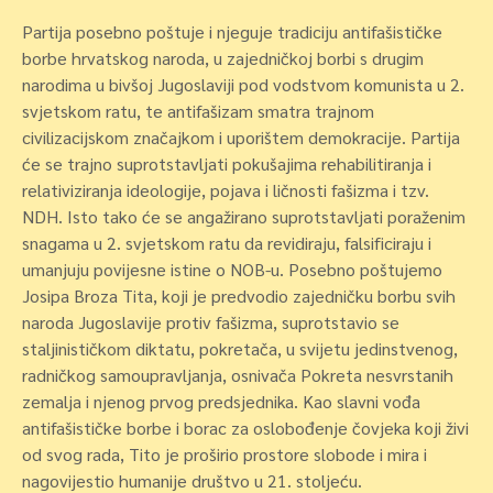
Partija posebno poštuje i njeguje tradiciju antifašističke
borbe hrvatskog naroda, u zajedničkoj borbi s drugim
narodima u bivšoj Jugoslaviji pod vodstvom komunista u 2.
svjetskom ratu, te antifašizam smatra trajnom
civilizacijskom značajkom i uporištem demokracije. Partija
će se trajno suprotstavljati pokušajima rehabilitiranja i
relativiziranja ideologije, pojava i ličnosti fašizma i tzv.
NDH. Isto tako će se angažirano suprotstavljati poraženim
snagama u 2. svjetskom ratu da revidiraju, falsificiraju i
umanjuju povijesne istine o NOB-u. Posebno poštujemo
Josipa Broza Tita, koji je predvodio zajedničku borbu svih
naroda Jugoslavije protiv fašizma, suprotstavio se
staljinističkom diktatu, pokretača, u svijetu jedinstvenog,
radničkog samoupravljanja, osnivača Pokreta nesvrstanih
zemalja i njenog prvog predsjednika. Kao slavni vođa
antifašističke borbe i borac za oslobođenje čovjeka koji živi
od svog rada, Tito je proširio prostore slobode i mira i
nagovijestio humanije društvo u 21. stoljeću.