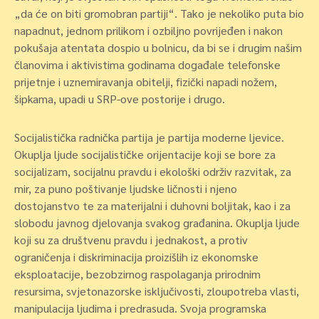
„da će on biti gromobran partiji“. Tako je nekoliko puta bio
napadnut, jednom prilikom i ozbiljno povrijeđen i nakon
pokušaja atentata dospio u bolnicu, da bi se i drugim našim
članovima i aktivistima godinama događale telefonske
prijetnje i uznemiravanja obitelji, fizički napadi nožem,
šipkama, upadi u SRP-ove postorije i drugo.
Socijalistička radnička partija je partija moderne ljevice.
Okuplja ljude socijalističke orijentacije koji se bore za
socijalizam, socijalnu pravdu i ekološki održiv razvitak, za
mir, za puno poštivanje ljudske ličnosti i njeno
dostojanstvo te za materijalni i duhovni boljitak, kao i za
slobodu javnog djelovanja svakog građanina. Okuplja ljude
koji su za društvenu pravdu i jednakost, a protiv
ograničenja i diskriminacija proizišlih iz ekonomske
eksploatacije, bezobzirnog raspolaganja prirodnim
resursima, svjetonazorske isključivosti, zloupotreba vlasti,
manipulacija ljudima i predrasuda. Svoja programska