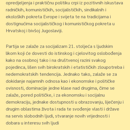
opredjeljenja i praktičnu politiku crpi iz pozitivnih iskustava
radničkih, komunističkih, socijalističkih, sindikalnih i
ekoloških pokreta Evrope i svijeta te na tradicijama i
dostignućima socijalističkog i komunističkog pokreta u
Hrvatskoj i bivšoj Jugoslaviji.
Partija se zalaže za socijalizam 21. stoljeća s ljudskim
likom koji će dovesti do istinskog i cjelovitog oslobođenja
kako na osobnoj tako i na društvenoj razini svakog
pojedinca, lišen svih birokratskih i etatističkih zloupotreba i
nedemokratskih tendencija. Jednako tako, zalaže se za
dokidanje najamnih odnosa kao i ekonomske i političke
ovisnosti, dominacije jedne klase nad drugima, čime se
zalaže, pored političke, i za ekonomsku i socijalnu
demokraciju, jednake dostupnosti u obrazovanju, liječenju i
drugim oblastima života i rada te svođenje vlasti i države
na servis slobodnih ljudi, stvaranje novih vrijednosti i
dobara u interesu svih ljudi