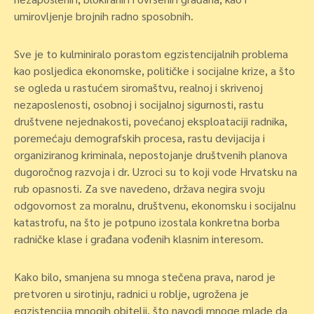
umirovljenje brojnih radno sposobnih.
Sve je to kulminiralo porastom egzistencijalnih problema
kao posljedica ekonomske, političke i socijalne krize, a što
se ogleda u rastućem siromaštvu, realnoj i skrivenoj
nezaposlenosti, osobnoj i socijalnoj sigurnosti, rastu
društvene nejednakosti, povećanoj eksploataciji radnika,
poremećaju demografskih procesa, rastu devijacija i
organiziranog kriminala, nepostojanje društvenih planova
dugoročnog razvoja i dr. Uzroci su to koji vode Hrvatsku na
rub opasnosti. Za sve navedeno, država negira svoju
odgovornost za moralnu, društvenu, ekonomsku i socijalnu
katastrofu, na što je potpuno izostala konkretna borba
radničke klase i građana vođenih klasnim interesom.
Kako bilo, smanjena su mnoga stečena prava, narod je
pretvoren u sirotinju, radnici u roblje, ugrožena je
egzistencija mnogih obitelji, što navodi mnoge mlade da