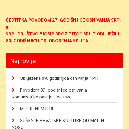
Navigacija
ČESTITKA POVODOM 27. GODIŠNJICE OSNIVANJA SRP-
a
objava
SRP I DRUŠTVO “JOSIP BROZ TITO” SPLIT OBILJEŽILI
80. GODIŠNJICU OSLOBOĐENJA SPLITA
Najnovije
Obilježena 89. godišnjica osnivanja KPH
Povodom 89. godišnjice osnivanja
Komunističke partije Hrvatske
MJERE NEMJERE
GUŠENJE HRVATSKE KULTURE OD MALIH
NOGU