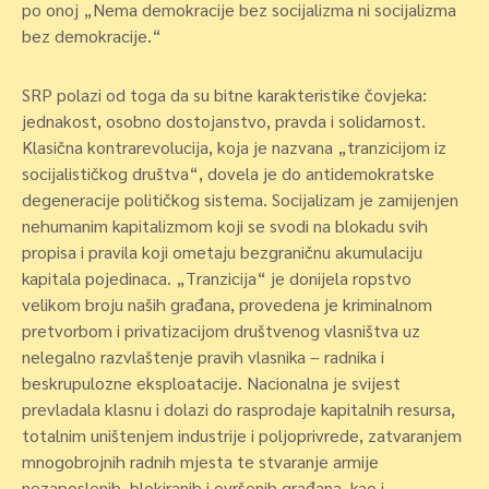
po onoj „Nema demokracije bez socijalizma ni socijalizma
bez demokracije.“
SRP polazi od toga da su bitne karakteristike čovjeka:
jednakost, osobno dostojanstvo, pravda i solidarnost.
Klasična kontrarevolucija, koja je nazvana „tranzicijom iz
socijalističkog društva“, dovela je do antidemokratske
degeneracije političkog sistema. Socijalizam je zamijenjen
nehumanim kapitalizmom koji se svodi na blokadu svih
propisa i pravila koji ometaju bezgraničnu akumulaciju
kapitala pojedinaca. „Tranzicija“ je donijela ropstvo
velikom broju naših građana, provedena je kriminalnom
pretvorbom i privatizacijom društvenog vlasništva uz
nelegalno razvlaštenje pravih vlasnika – radnika i
beskrupulozne eksploatacije. Nacionalna je svijest
prevladala klasnu i dolazi do rasprodaje kapitalnih resursa,
totalnim uništenjem industrije i poljoprivrede, zatvaranjem
mnogobrojnih radnih mjesta te stvaranje armije
nezaposlenih, blokiranih i ovršenih građana, kao i