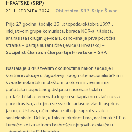
HRVATSKE (SRP)
Obljetnice
,
SRP
,
Stipe Šuvar
25. LISTOPADA 2024.
Prije 27 godina, točnije 25. listopada/oktobra 1997.,
inicijativom grupe komunista, boraca NOR-a, titoista,
antifašista i drugih ljevičara, osnovana je prva politička
stranka – partija autentične ljevice u Hrvatskoj –
Socijalistička radnička partija Hrvatske – SRP.
Nastala je u društvenim okolnostima nakon secesije i
kontrarevolucije u Jugoslaviji, zaogrnute nacionalističkim i
kvazidemokratskim plaštom, u olovnim vremenima
početaka nesputanog divljanja nacionalističkih i
profašističkih elemenata koji su se kapilarno uvlačili u sve
pore društva, a kojima se sve dosadašnje vlasti, usprkos
jasnoće Ustava, ničim nisu ozbiljnije suprotstavile i
sankcionirale. Dakle, u takvim okolnostima, nastanak SRP-a
tumačio se izuzetnom hrabrošću njegovih osnivača u
„demokratskoj“ Hrvatskoj.