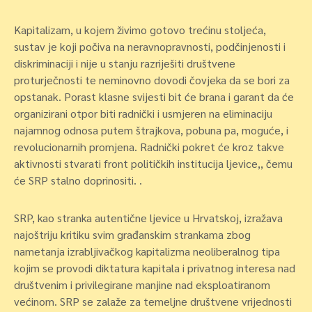
Kapitalizam, u kojem živimo gotovo trećinu stoljeća,
sustav je koji počiva na neravnopravnosti, podčinjenosti i
diskriminaciji i nije u stanju razriješiti društvene
proturječnosti te neminovno dovodi čovjeka da se bori za
opstanak. Porast klasne svijesti bit će brana i garant da će
organizirani otpor biti radnički i usmjeren na eliminaciju
najamnog odnosa putem štrajkova, pobuna pa, moguće, i
revolucionarnih promjena. Radnički pokret će kroz takve
aktivnosti stvarati front političkih institucija ljevice,, čemu
će SRP stalno doprinositi. .
SRP, kao stranka autentične ljevice u Hrvatskoj, izražava
najoštriju kritiku svim građanskim strankama zbog
nametanja izrabljivačkog kapitalizma neoliberalnog tipa
kojim se provodi diktatura kapitala i privatnog interesa nad
društvenim i privilegirane manjine nad eksploatiranom
većinom. SRP se zalaže za temeljne društvene vrijednosti