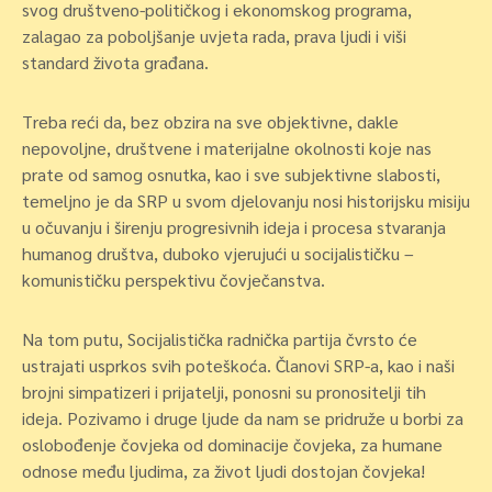
svog društveno-političkog i ekonomskog programa,
zalagao za poboljšanje uvjeta rada, prava ljudi i viši
standard života građana.
Treba reći da, bez obzira na sve objektivne, dakle
nepovoljne, društvene i materijalne okolnosti koje nas
prate od samog osnutka, kao i sve subjektivne slabosti,
temeljno je da SRP u svom djelovanju nosi historijsku misiju
u očuvanju i širenju progresivnih ideja i procesa stvaranja
humanog društva, duboko vjerujući u socijalističku –
komunističku perspektivu čovječanstva.
Na tom putu, Socijalistička radnička partija čvrsto će
ustrajati usprkos svih poteškoća. Članovi SRP-a, kao i naši
brojni simpatizeri i prijatelji, ponosni su pronositelji tih
ideja. Pozivamo i druge ljude da nam se pridruže u borbi za
oslobođenje čovjeka od dominacije čovjeka, za humane
odnose među ljudima, za život ljudi dostojan čovjeka!