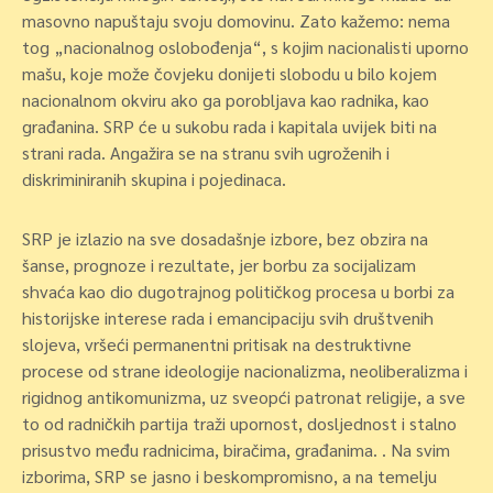
masovno napuštaju svoju domovinu. Zato kažemo: nema
tog „nacionalnog oslobođenja“, s kojim nacionalisti uporno
mašu, koje može čovjeku donijeti slobodu u bilo kojem
nacionalnom okviru ako ga porobljava kao radnika, kao
građanina. SRP će u sukobu rada i kapitala uvijek biti na
strani rada. Angažira se na stranu svih ugroženih i
diskriminiranih skupina i pojedinaca.
SRP je izlazio na sve dosadašnje izbore, bez obzira na
šanse, prognoze i rezultate, jer borbu za socijalizam
shvaća kao dio dugotrajnog političkog procesa u borbi za
historijske interese rada i emancipaciju svih društvenih
slojeva, vršeći permanentni pritisak na destruktivne
procese od strane ideologije nacionalizma, neoliberalizma i
rigidnog antikomunizma, uz sveopći patronat religije, a sve
to od radničkih partija traži upornost, dosljednost i stalno
prisustvo među radnicima, biračima, građanima. . Na svim
izborima, SRP se jasno i beskompromisno, a na temelju