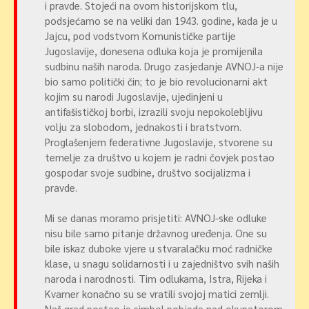
i pravde. Stojeći na ovom historijskom tlu,
podsjećamo se na veliki dan 1943. godine, kada je u
Jajcu, pod vodstvom Komunističke partije
Jugoslavije, donesena odluka koja je promijenila
sudbinu naših naroda. Drugo zasjedanje AVNOJ-a nije
bio samo politički čin; to je bio revolucionarni akt
kojim su narodi Jugoslavije, ujedinjeni u
antifašističkoj borbi, izrazili svoju nepokolebljivu
volju za slobodom, jednakosti i bratstvom.
Proglašenjem federativne Jugoslavije, stvorene su
temelje za društvo u kojem je radni čovjek postao
gospodar svoje sudbine, društvo socijalizma i
pravde.
Mi se danas moramo prisjetiti: AVNOJ-ske odluke
nisu bile samo pitanje državnog uređenja. One su
bile iskaz duboke vjere u stvaralačku moć radničke
klase, u snagu solidarnosti i u zajedništvo svih naših
naroda i narodnosti. Tim odlukama, Istra, Rijeka i
Kvarner konačno su se vratili svojoj matici zemlji.
Naš grad postao je simbol pobjede nad okupatorom