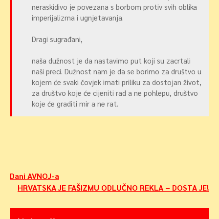
neraskidivo je povezana s borbom protiv svih oblika
imperijalizma i ugnjetavanja.
Dragi sugrađani,
naša dužnost je da nastavimo put koji su zacrtali
naši preci. Dužnost nam je da se borimo za društvo u
kojem će svaki čovjek imati priliku za dostojan život,
za društvo koje će cijeniti rad a ne pohlepu, društvo
koje će graditi mir a ne rat.
Navigacija
Dani AVNOJ-a
HRVATSKA JE FAŠIZMU ODLUČNO REKLA – DOSTA JE!
objava