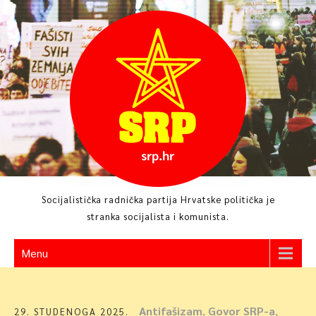
Skip
to
content
Socijalistička radnička partija Hrvatske politička je
stranka socijalista i komunista.
Menu
Antifašizam
,
Govor SRP-a
,
29. STUDENOGA 2025.