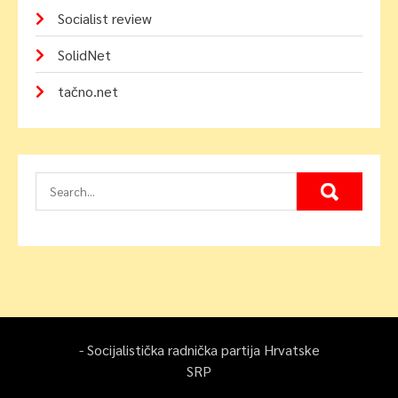
Socialist review
SolidNet
tačno.net
- Socijalistička radnička partija Hrvatske
SRP