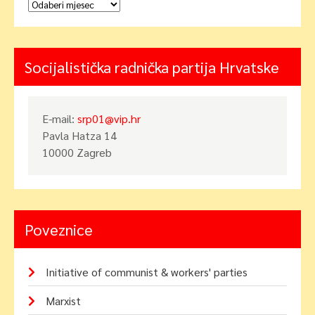
Arhiva
Socijalistička radnička partija Hrvatske
E-mail:
srp01@vip.hr
Pavla Hatza 14
10000 Zagreb
Poveznice
Initiative of communist & workers' parties
Marxist