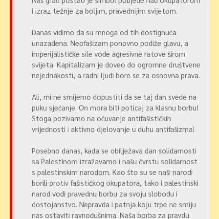
i izraz težnje za boljim, pravednijim svijetom.
Danas vidimo da su mnoga od tih dostignuća
unazađena. Neofašizam ponovno podiže glavu, a
imperijalističke sile vode agresivne ratove širom
svijeta. Kapitalizam je doveo do ogromne društvene
nejednakosti, a radni ljudi bore se za osnovna prava.
Ali, mi ne smijemo dopustiti da se taj dan svede na
puku sjećanje. On mora biti poticaj za klasnu borbu!
Stoga pozivamo na očuvanje antifašističkih
vrijednosti i aktivno djelovanje u duhu antifašizma!
Posebno danas, kada se obilježava dan solidarnosti
sa Palestinom izražavamo i našu čvrstu solidarnost
s palestinskim narodom. Kao što su se naši narodi
borili protiv fašističkog okupatora, tako i palestinski
narod vodi pravednu borbu za svoju slobodu i
dostojanstvo. Nepravda i patnja koju trpe ne smiju
nas ostaviti ravnodušnima. Naša borba za pravdu