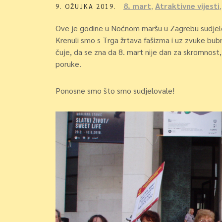
8. mart
,
Atraktivne vijesti
9. OŽUJKA 2019.
Ove je godine u Noćnom maršu u Zagrebu sudjelov
Krenuli smo s Trga žrtava fašizma i uz zvuke bubn
čuje, da se zna da 8. mart nije dan za skromnost, 
poruke.
Ponosne smo što smo sudjelovale!