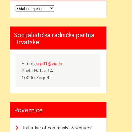
Arhiva
Socijalistička radnička partija
Hrvatske
E-mail:
srp01@vip.hr
Pavla Hatza 14
10000 Zagreb
Poveznice
Initiative of communist & workers'