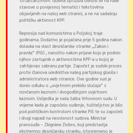
totalitarizmom. Glavna optužba odnosi se na naše
stavove o povijesnoj tematici i tekstovima
objavljenih na našoj web stranici, a ne na sadašnju
političku aktivnost KPP.
Represija nad komunistima u Poljskoj traje
godinama. Dodatno je pojačana prije 5 godina nakon
dolaska na vlast desničarske stranke „Zakon i
pravda“ (PiS) , naročito nakon prijave koju je podnio
njihov zastupnik o aktivnostima KPP-a u kojoj je
zahtijevao zabranu partije. Započet je sudski proces
protiv članova uredništva našeg partijskog glasila i
administratora web stranice. Ove godine sud je
donio odluku o „uvjetnom prekidu slučaja“ s
novčanom kaznom i dvogodišnjom uvjetnom
kaznom. Uslijedila je naša žalba Vrhovnom sudu. U
vrijeme kada je započelo suđenje, tužiteljstvo je bilo
pod političkom kontrolom stranke PiS te su započeli
i drugi napadi na neovisnost sudova. Ministar
pravosuđa – Zbigniew Ziobro, koji predstavlja
ekstremno desničarsku stranku, istovremeno je