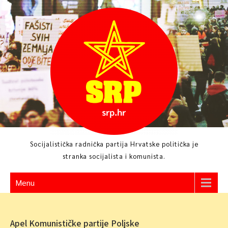
Skip
to
content
Socijalistička radnička partija Hrvatske politička je
stranka socijalista i komunista.
Menu
Apel Komunističke partije Poljske