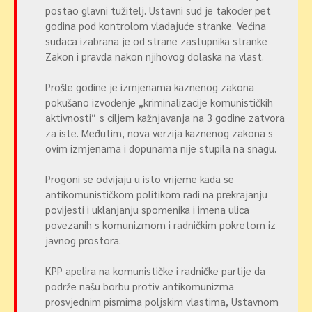
postao glavni tužitelj. Ustavni sud je također pet
godina pod kontrolom vladajuće stranke. Većina
sudaca izabrana je od strane zastupnika stranke
Zakon i pravda nakon njihovog dolaska na vlast.
Prošle godine je izmjenama kaznenog zakona
pokušano izvođenje „kriminalizacije komunističkih
aktivnosti“ s ciljem kažnjavanja na 3 godine zatvora
za iste. Međutim, nova verzija kaznenog zakona s
ovim izmjenama i dopunama nije stupila na snagu.
Progoni se odvijaju u isto vrijeme kada se
antikomunističkom politikom radi na prekrajanju
povijesti i uklanjanju spomenika i imena ulica
povezanih s komunizmom i radničkim pokretom iz
javnog prostora.
KPP apelira na komunističke i radničke partije da
podrže našu borbu protiv antikomunizma
prosvjednim pismima poljskim vlastima, Ustavnom