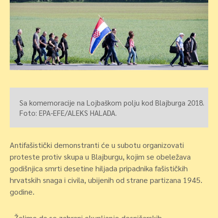
Sa komemoracije na Lojbaškom polju kod Blajburga 2018.

Foto: EPA-EFE/ALEKS HALADA.
Antifašistički demonstranti će u subotu organizovati
proteste protiv skupa u Blajburgu, kojim se obeležava
godišnjica smrti desetine hiljada pripadnika fašističkih
hrvatskih snaga i civila, ubijenih od strane partizana 1945.
godine.
„Želimo da se zabrani okupljanje desničarskih