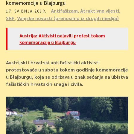
komemoracije u Blajburgu
Antifašizam
,
Atraktivne vijesti
,
17. SVIBNJA 2019.
SRP
,
Vanjske novosti (prenosimo iz drugih medija)
Austrija: Aktivisti najavili protest tokom
komemoracije u Blajburgu
Austrijski i hrvatski antifašistički aktivisti
protestovaće u subotu tokom godišnje komemoracije
u Blajburgu, koja se održava u znak sećanja na ubistva
fašističkih hrvatskih snaga i civila.