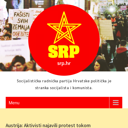
Skip
to
content
Socijalistička radnička partija Hrvatske politička je
stranka socijalista i komunista.
Menu
Austrija: Aktivisti najavili protest tokom