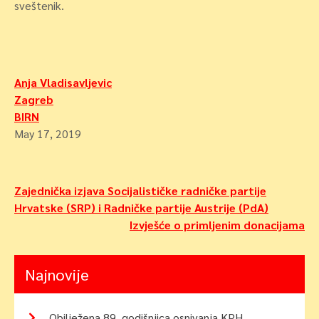
sveštenik.
Anja Vladisavljevic
Zagreb
BIRN
May 17, 2019
Navigacija
Zajednička izjava Socijalističke radničke partije
Hrvatske (SRP) i Radničke partije Austrije (PdA)
objava
Izvješće o primljenim donacijama
Najnovije
Obilježena 89. godišnjica osnivanja KPH