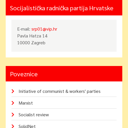
Socijalistička radnička partija Hrvatske
E-mail:
srp01@vip.hr
Pavla Hatza 14
10000 Zagreb
Poveznice
Initiative of communist & workers' parties
Marxist
Socialist review
SolidNet