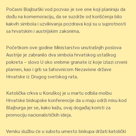
Počasni Blajburški vod pozvao je sve one koji planiraju da
dođu na komemoraciju, da se suzdrže od korišćenja bilo
kakvih simbola i uzvikivanja pozdrava koji su u suprotnosti
sa hrvatskim i austrijskim zakonima.
Početkom ove godine Ministarstvo unutrašnjih poslova
Austrije je zabranilo dva simbola hrvatskog ustaškog
pokreta – slovo U oko srebrne granate iz koje izlazi crveni
plamen, kao i grb sa šahovnicom Nezavisne države
Hrvatske iz Drugog svetskog rata.
Katolička crkva u Koruškoj je u martu odbila molbu
Hrvatske biskupske konferencije da u maju održi misu kod
Blajburga jer se, kako kažu, ovaj događaj koristi za
promociju nacionalističkih ideja.
Versku službu će u subotu umesto biskupa držati katolički