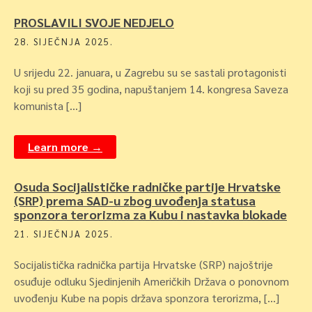
PROSLAVILI SVOJE NEDJELO
28. SIJEČNJA 2025.
U srijedu 22. januara, u Zagrebu su se sastali protagonisti
koji su pred 35 godina, napuštanjem 14. kongresa Saveza
komunista […]
Learn more →
Osuda Socijalističke radničke partije Hrvatske
(SRP) prema SAD-u zbog uvođenja statusa
sponzora terorizma za Kubu i nastavka blokade
21. SIJEČNJA 2025.
Socijalistička radnička partija Hrvatske (SRP) najoštrije
osuđuje odluku Sjedinjenih Američkih Država o ponovnom
uvođenju Kube na popis država sponzora terorizma, […]