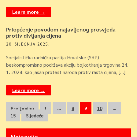
Learn more →
Priopćenje povodom najavljenog prosvjeda
protiv divljanja cijena
20. SIJEČNJA 2025.
Socijalistička radnička partija Hrvatske (SRP)
beskompromisno podržava akciju bojkotiranja trgovina 24.
1. 2024. kao jasan protest naroda protiv rasta cijena, […]
Learn more →
Navigacija
Prethodno
1
…
8
9
10
…
15
Sljedeće
objava
Najnovije