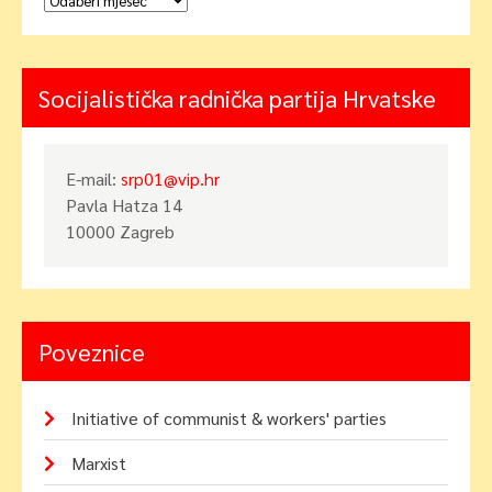
Socijalistička radnička partija Hrvatske
E-mail:
srp01@vip.hr
Pavla Hatza 14
10000 Zagreb
Poveznice
Initiative of communist & workers' parties
Marxist