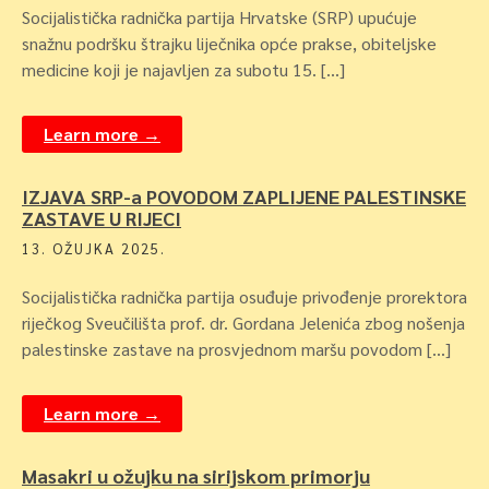
Socijalistička radnička partija Hrvatske (SRP) upućuje
snažnu podršku štrajku liječnika opće prakse, obiteljske
medicine koji je najavljen za subotu 15. […]
Learn more →
IZJAVA SRP-a POVODOM ZAPLIJENE PALESTINSKE
ZASTAVE U RIJECI
13. OŽUJKA 2025.
Socijalistička radnička partija osuđuje privođenje prorektora
riječkog Sveučilišta prof. dr. Gordana Jelenića zbog nošenja
palestinske zastave na prosvjednom maršu povodom […]
Learn more →
Masakri u ožujku na sirijskom primorju