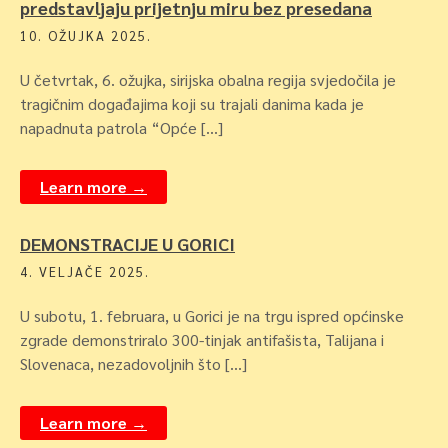
predstavljaju prijetnju miru bez presedana
10. OŽUJKA 2025.
U četvrtak, 6. ožujka, sirijska obalna regija svjedočila je
tragičnim događajima koji su trajali danima kada je
napadnuta patrola “Opće […]
Learn more →
DEMONSTRACIJE U GORICI
4. VELJAČE 2025.
U subotu, 1. februara, u Gorici je na trgu ispred općinske
zgrade demonstriralo 300-tinjak antifašista, Talijana i
Slovenaca, nezadovoljnih što […]
Learn more →