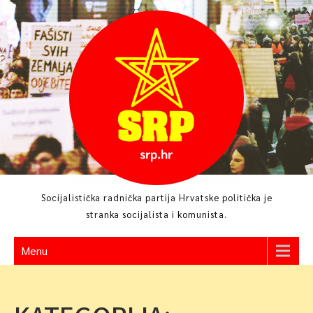
Skip
to
content
Socijalistička radnička partija Hrvatske politička je
stranka socijalista i komunista.
Menu