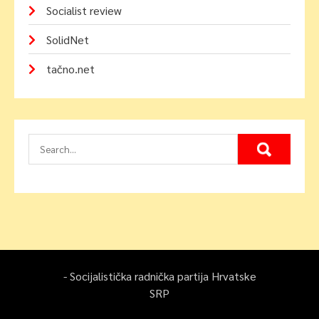
Socialist review
SolidNet
tačno.net
- Socijalistička radnička partija Hrvatske
SRP