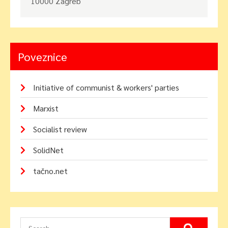
10000 Zagreb
Poveznice
Initiative of communist & workers' parties
Marxist
Socialist review
SolidNet
tačno.net