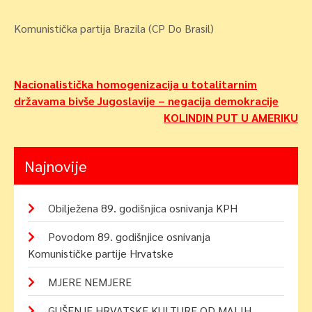
Komunistička partija Brazila (CP Do Brasil)
Navigacija
Nacionalistička homogenizacija u totalitarnim
državama bivše Jugoslavije – negacija demokracije
objava
KOLINDIN PUT U AMERIKU
Najnovije
Obilježena 89. godišnjica osnivanja KPH
Povodom 89. godišnjice osnivanja
Komunističke partije Hrvatske
MJERE NEMJERE
GUŠENJE HRVATSKE KULTURE OD MALIH