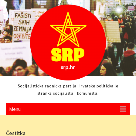
Skip
to
content
Socijalistička radnička partija Hrvatske politička je
stranka socijalista i komunista.
Menu
Čestitka