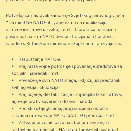
Potvrđujući nastavak kampanje Svjetskog mirovnog vijeća
“Da miru! Ne NATO-u! “, apeliramo na mobilizaciju i
mirovne inicijative u svakoj zemlji 3. prosinca uz snažnu
prisutnost na anti-NATO demonstracijama u Londonu,
zajedno s Britanskom mirovnom skupštinom, pozivajući na:
Raspuštanje NATO-a!
Kraj rasta vojne potrošnje i povećanje sredstava za
socijalni napredak i mir!
Povlačenje svih NATO snaga, uključujući prestanak
svih agresija i okupacija!
Kraj ucjene, destabilizacije i imperijalističkih ratova,
agresije protiv suverenih država i naroda!
Podršku izbjeglicama, prognanicima i ostalim
žrtvama ratova koje NATO, SAD i EU promiču i šire!
Zatvaranje vojnih baza na stranom teritoriju i
rastavljanje američkih i NATO proturaketnih sistema!