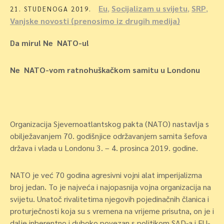
Eu
,
Socijalizam u svijetu
,
SRP
,
21. STUDENOGA 2019.
Vanjske novosti (prenosimo iz drugih medija)
Da miru! Ne NATO-u!
Ne NATO-vom ratnohuškačkom samitu u Londonu
Organizacija Sjevernoatlantskog pakta (NATO) nastavlja s
obilježavanjem 70. godišnjice održavanjem samita šefova
država i vlada u Londonu 3. – 4. prosinca 2019. godine.
NATO je već 70 godina agresivni vojni alat imperijalizma
broj jedan. To je najveća i najopasnija vojna organizacija na
svijetu. Unatoč rivalitetima njegovih pojedinačnih članica i
proturječnosti koja su s vremena na vrijeme prisutna, on je i
dalje inherentno i duboko povezan s politikom SAD-a i EU-