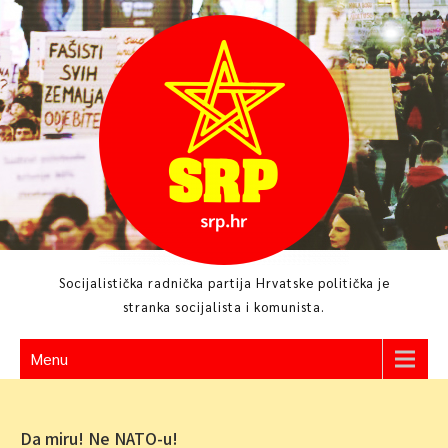
Skip
to
content
Socijalistička radnička partija Hrvatske politička je
stranka socijalista i komunista.
Menu
Da miru! Ne NATO-u!