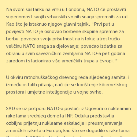
Na svom sastanku na vrhu u Londonu, NATO će proslaviti
superiornost svojih vrhunskih vojnih snaga spremnih za rat.
Kao što je istaknuo njegov glavni tajnik, “Prvi put u
povijesti NATO je osnovao borbene skupine spremne za
borbu; povećao svoju prisutnost na istoku; utrostručio
veličinu NATO snaga za djelovanje; povećao izdatke za
obranu u svim savezničkim zemljama NATO-a pet godina
zaredom i stacionirao više američkih trupa u Evropi. ”
U okviru ratnohuškačkog dnevnog reda sljedećeg samita, i
između ostalih pitanja, naći će se korištenje kibernetskog
prostora i umjetne inteligencije u vojne svrhe.
SAD se uz potporu NATO-a povlači iz Ugovora o nuklearnim
raketama srednjeg dometa INF. Odluka predstavlja
ozbiljnu prijetnju nuklearne eskalacije i preusmjeravanja
američkih raketa u Europu, kao što se dogodilo s raketama