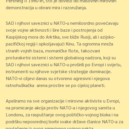
Pershing II 1980-ih, što je dovelo do masovnih mirovnih
demonstracija u obrani mira i razoružanja.
SAD i njihovi saveznici u NATO-u nemilosrdno povećavaju
svoje vojne aktivnosti i šire baze i postrojenja od
Kaspijskog mora do Arktika, sve bliže Rusiji, ali i azijsko-
pacifičkoj regiji i opkoljavajući Kinu. Ta ogromna mreža
stranih vojnih baza, mornaričke flote, takozvani
proturaketni sistemi i sistemi globalnog nadzora, koji su
SAD i njihovi saveznici u NATO-u proširili po Evropi i svijetu,
instrumenti su njihove svjetske strategije dominacije.
NATO-vi ciljevi danas su otvoreno agresivni i njegova
ratnohuškačka arena prostire se po cijeloj planeti.
Apeliramo na sve organizacije i mirovne aktiviste u Evropi,
na promicanje akcija protiv NATO-a i njegovog samita u
Londonu, za raspuštanje ovog političko-vojnog bloka i na
podršku neposrednoj borbi svake države članice NATO-a za
povlačenje iz ovog agresivnog vojnog pakta.