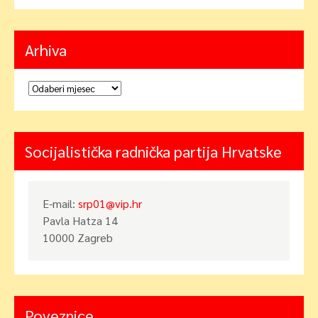
Arhiva
Arhiva
Socijalistička radnička partija Hrvatske
E-mail:
srp01@vip.hr
Pavla Hatza 14
10000 Zagreb
Poveznice