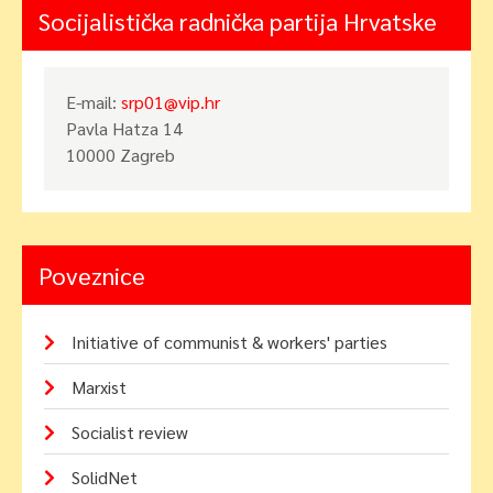
Socijalistička radnička partija Hrvatske
E-mail:
srp01@vip.hr
Pavla Hatza 14
10000 Zagreb
Poveznice
Initiative of communist & workers' parties
Marxist
Socialist review
SolidNet