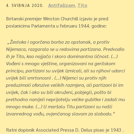
Antifašizam
,
Tito
4. SVIBNJA 2020.
Britanski premijer Winston Churchill izjavio je pred
poslanicima Parlamenta u februaru 1944. godine:
„Žestoka i ogorčena borba za opstanak, a protiv
Nijemaca, razgarala se u redovima partizana. Predvodio
ih je Tito, kao najjača i skoro dominantna ličnost. (…)
Vođeni s mnogo vještine, organizovani na gerilskom
principu, partizani su uvijek izmicali, ali su njihovi udarci
uvijek bili smrtonosni . (…) Nijemci su protiv njih
preduzimali ofanzive velikih razmjera, ali partizani bi im
uvijek, čak i ako su bili okruženi, pobjegli, pošto bi
prethodno nanijeli neprijatelju velike gubitke i zadali mu
mnogo muke. (…) U maršalu Titu partizani su našli
izvanrednog vođu, ovjenčanog slavom za slobodu.“
Ratni dopisnik Associated Pressa D. Delus pisao je 1943 .