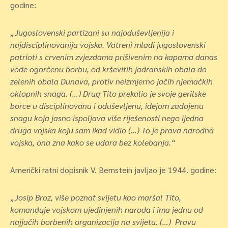
godine:
„Jugoslovenski partizani su najoduševljenija i
najdisciplinovanija vojska. Vatreni mladi jugoslovenski
patrioti s crvenim zvjezdama prišivenim na kapama danas
vode ogorčenu borbu, od krševitih jadranskih obala do
zelenih obala Dunava, protiv neizmjerno jačih njemačkih
oklopnih snaga. (…) Drug Tito prekalio je svoje gerilske
borce u disciplinovanu i oduševljenu, idejom zadojenu
snagu koja jasno ispoljava više riješenosti nego ijedna
druga vojska koju sam ikad vidio (…) To je prava narodna
vojska, ona zna kako se udara bez kolebanja.“
Američki ratni dopisnik V. Bernstein javljao je 1944. godine:
„Josip Broz, više poznat svijetu kao maršal Tito,
komanduje vojskom ujedinjenih naroda i ima jednu od
najjačih borbenih organizacija na svijetu. (…) Pravu