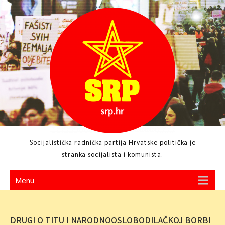
Skip
to
content
Socijalistička radnička partija Hrvatske politička je
stranka socijalista i komunista.
Menu
DRUGI O TITU I NARODNOOSLOBODILAČKOJ BORBI