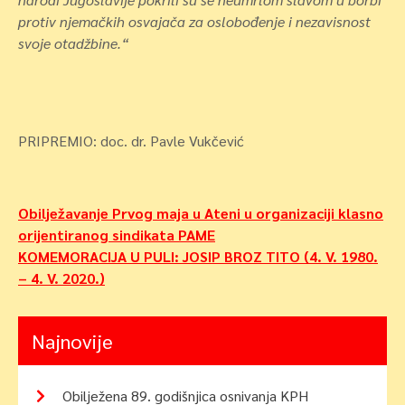
protiv njemačkih osvajača za oslobođenje i nezavisnost
svoje otadžbine.“
PRIPREMIO: doc. dr. Pavle Vukčević
Navigacija
Obilježavanje Prvog maja u Ateni u organizaciji klasno
orijentiranog sindikata PAME
objava
KOMEMORACIJA U PULI: JOSIP BROZ TITO (4. V. 1980.
– 4. V. 2020.)
Najnovije
Obilježena 89. godišnjica osnivanja KPH