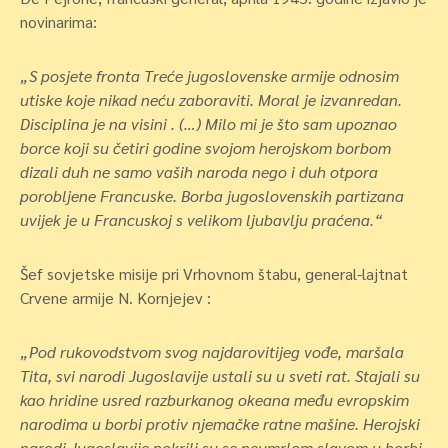
novinarima:
„S posjete fronta Treće jugoslovenske armije odnosim
utiske koje nikad neću zaboraviti. Moral je izvanredan.
Disciplina je na visini . (…) Milo mi je što sam upoznao
borce koji su četiri godine svojom herojskom borbom
dizali duh ne samo vaših naroda nego i duh otpora
porobljene Francuske. Borba jugoslovenskih partizana
uvijek je u Francuskoj s velikom ljubavlju praćena.“
Šef sovjetske misije pri Vrhovnom štabu, general-lajtnat
Crvene armije N. Kornjejev :
„Pod rukovodstvom svog najdarovitijeg vođe, maršala
Tita, svi narodi Jugoslavije ustali su u sveti rat. Stajali su
kao hridine usred razburkanog okeana među evropskim
narodima u borbi protiv njemačke ratne mašine. Herojski
narodi Jugoslavije pokrili su se neumrlom slavom u borbi