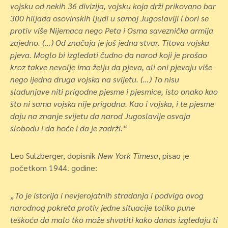
vojsku od nekih 36 divizija, vojsku koja drži prikovano bar
300 hiljada osovinskih ljudi u samoj Jugoslaviji i bori se
protiv više Nijemaca nego Peta i Osma saveznička armija
zajedno. (…) Od značaja je još jedna stvar. Titova vojska
pjeva. Moglo bi izgledati čudno da narod koji je prošao
kroz takve nevolje ima želju da pjeva, ali oni pjevaju više
nego ijedna druga vojska na svijetu. (…) To nisu
sladunjave niti prigodne pjesme i pjesmice, isto onako kao
što ni sama vojska nije prigodna. Kao i vojska, i te pjesme
daju na znanje svijetu da narod Jugoslavije osvaja
slobodu i da hoće i da je zadrži.“
Leo Sulzberger, dopisnik
New York Timesa
, pisao je
početkom 1944. godine:
„To je istorija i nevjerojatnih stradanja i podviga ovog
narodnog pokreta protiv jedne situacije toliko pune
teškoća da malo tko može shvatiti kako danas izgledaju ti