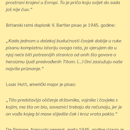
prostrani krajevi u Evropi. To je priča koju svijet do sada
još nije čuo.“
Britanski ratni dopisnik V. Bartler pisao je 1945. godine:
„Kada jednom u dalekoj budućnosti čovjek dobije u ruke
pisanu kompletnu istoriju ovoga rata, ja vjerujem da u
njoj neće biti potresnijih stranica od onih što govore o
heroizmu ljudi predvođenih Titom. (…) Oni zaslužuju naše
najviše priznanje.“
Louis Hutt, američki major je pisao:
„Tito predstavlja oličenje državnika, vojnika i čovjeka s
kojim, ma šta on bio, saveznici trebaju da računaju, jer je
on vođa kojeg bi mase slijedile čak i kroz vrata pakla.“
De Pejrone, francuski general, aprila 1945. godine izjavio je