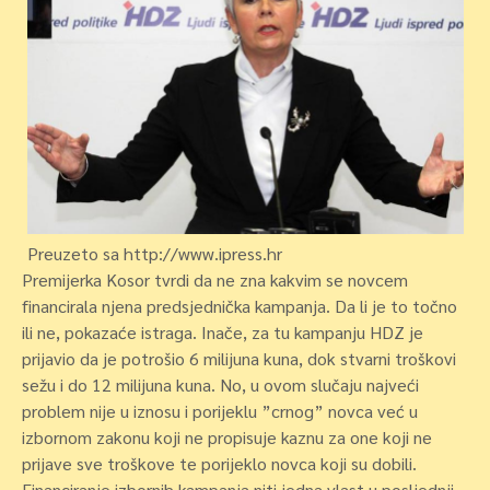
Preuzeto sa http://www.ipress.hr
Premijerka Kosor tvrdi da ne zna kakvim se novcem
financirala njena predsjednička kampanja. Da li je to točno
ili ne, pokazaće istraga. Inače, za tu kampanju HDZ je
prijavio da je potrošio 6 milijuna kuna, dok stvarni troškovi
sežu i do 12 milijuna kuna. No, u ovom slučaju najveći
problem nije u iznosu i porijeklu ”crnog” novca već u
izbornom zakonu koji ne propisuje kaznu za one koji ne
prijave sve troškove te porijeklo novca koji su dobili.
Financiranje izbornih kampanja niti jedna vlast u posljednji