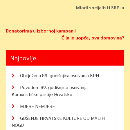
Mladi socijalisti SRP-a
Navigacija
Donatorima u izbornoj kampanji
Čija je uopće, ova domovina?
objava
Najnovije
Obilježena 89. godišnjica osnivanja KPH
Povodom 89. godišnjice osnivanja
Komunističke partije Hrvatske
MJERE NEMJERE
GUŠENJE HRVATSKE KULTURE OD MALIH
NOGU