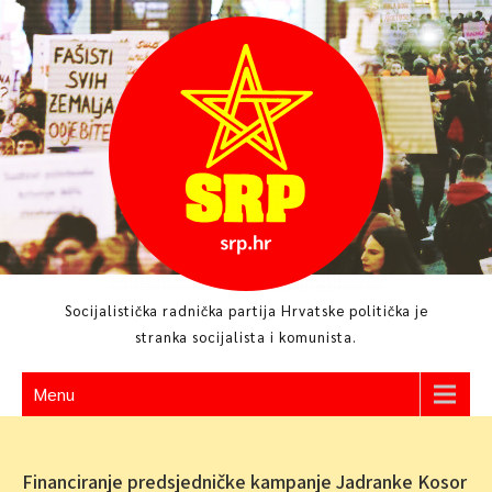
Skip
to
content
Socijalistička radnička partija Hrvatske politička je
stranka socijalista i komunista.
Menu
Financiranje predsjedničke kampanje Jadranke Kosor