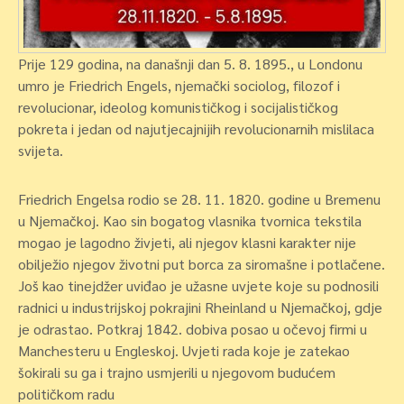
Prije 129 godina, na današnji dan 5. 8. 1895., u Londonu
umro je Friedrich Engels, njemački sociolog, filozof i
revolucionar, ideolog komunističkog i socijalističkog
pokreta i jedan od najutjecajnijih revolucionarnih mislilaca
svijeta.
Friedrich Engelsa rodio se 28. 11. 1820. godine u Bremenu
u Njemačkoj. Kao sin bogatog vlasnika tvornica tekstila
mogao je lagodno živjeti, ali njegov klasni karakter nije
obilježio njegov životni put borca za siromašne i potlačene.
Još kao tinejdžer uviđao je užasne uvjete koje su podnosili
radnici u industrijskoj pokrajini Rheinland u Njemačkoj, gdje
je odrastao. Potkraj 1842. dobiva posao u očevoj firmi u
Manchesteru u Engleskoj. Uvjeti rada koje je zatekao
šokirali su ga i trajno usmjerili u njegovom budućem
političkom radu