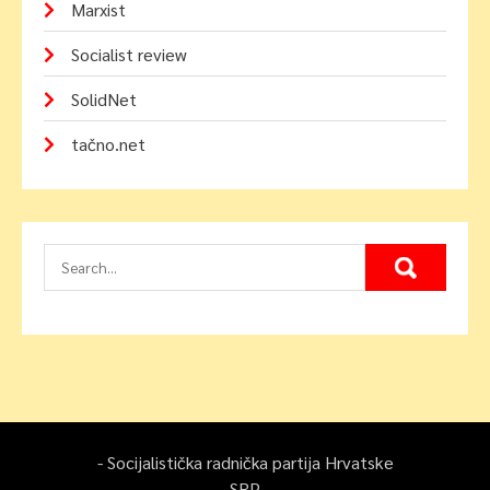
Marxist
Socialist review
SolidNet
tačno.net
- Socijalistička radnička partija Hrvatske
SRP