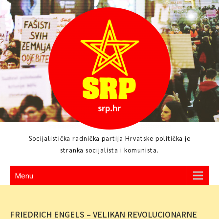
Skip
to
content
Socijalistička radnička partija Hrvatske politička je
stranka socijalista i komunista.
Menu
FRIEDRICH ENGELS – VELIKAN REVOLUCIONARNE