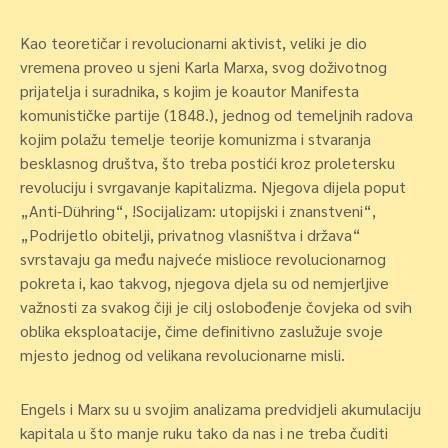
Kao teoretičar i revolucionarni aktivist, veliki je dio
vremena proveo u sjeni Karla Marxa, svog doživotnog
prijatelja i suradnika, s kojim je koautor Manifesta
komunističke partije (1848.), jednog od temeljnih radova
kojim polažu temelje teorije komunizma i stvaranja
besklasnog društva, što treba postići kroz proletersku
revoluciju i svrgavanje kapitalizma. Njegova dijela poput
„Anti-Dühring“, !Socijalizam: utopijski i znanstveni“,
„Podrijetlo obitelji, privatnog vlasništva i država“
svrstavaju ga među najveće mislioce revolucionarnog
pokreta i, kao takvog, njegova djela su od nemjerljive
važnosti za svakog čiji je cilj oslobođenje čovjeka od svih
oblika eksploatacije, čime definitivno zaslužuje svoje
mjesto jednog od velikana revolucionarne misli.
Engels i Marx su u svojim analizama predvidjeli akumulaciju
kapitala u što manje ruku tako da nas i ne treba čuditi