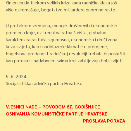
činjenica da tijekom velikih kriza kada radnička klasa još
više osiromašuje, bogatstvo milijardera enormno raste.
U proteklom vremenu, mnogih društvenih i ekonomskih
promjena koje, uz trenutna ratna žarišta, globalno
karakterizira rastuća sigurnosna, ekonomska i društvena
kriza svijeta, kao i nadolazeće klimatske promjene,
Engelsova predanost radničkoj revoluciji trebala bi poslužiti
kao putokaz i nadahnuće svima koji zahtijevaju bolji svijet.
5. 8. 2024.
Socijalistička radnička partija Hrvatske
Navigacija
VJESNICI NADE – POVODOM 87. GODIŠNJICE
OSNIVANJA KOMUNISTIČKE PARTIJE HRVATSKE
objava
PROSLAVA PORAZA