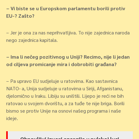
– Vi biste se u Europskom parlamentu borili protiv
EU-? Zašto?
– Jer je ona za nas neprihvatljiva. To nije zajednica naroda
nego zajednica kapitala.
– Ima li nečeg pozitivnog u Uniji? Recimo, nije li jedan
od ciljeva promicanje mira i dobrobiti građana?
– Pa upravo EU sudjeluje u ratovima. Kao sastavnica
NATO- a, Unija sudjeluje u ratovima u Siriji, Afganistanu,
djelomično u Iraku. Libiju su uništili. Lijepo je reći ne bih
ratovao u svojem dvorištu, a za tuđe te nije briga. Borili
bismo se protiv Unije na osnovi našeg programa i naše
ideje.
Obnovljivi izvori energije u pulskoj luci