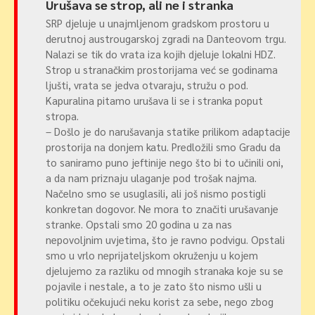
Urušava se strop, ali ne i stranka
SRP djeluje u unajmljenom gradskom prostoru u
derutnoj austrougarskoj zgradi na Danteovom trgu.
Nalazi se tik do vrata iza kojih djeluje lokalni HDZ.
Strop u stranačkim prostorijama već se godinama
ljušti, vrata se jedva otvaraju, stružu o pod.
Kapuralina pitamo urušava li se i stranka poput
stropa.
– Došlo je do narušavanja statike prilikom adaptacije
prostorija na donjem katu. Predložili smo Gradu da
to saniramo puno jeftinije nego što bi to učinili oni,
a da nam priznaju ulaganje pod trošak najma.
Načelno smo se usuglasili, ali još nismo postigli
konkretan dogovor. Ne mora to značiti urušavanje
stranke. Opstali smo 20 godina u za nas
nepovoljnim uvjetima, što je ravno podvigu. Opstali
smo u vrlo neprijateljskom okruženju u kojem
djelujemo za razliku od mnogih stranaka koje su se
pojavile i nestale, a to je zato što nismo ušli u
politiku očekujući neku korist za sebe, nego zbog