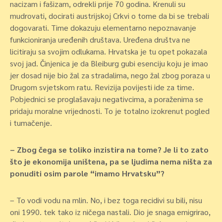
nacizam i fašizam, odrekli prije 70 godina. Krenuli su
mudrovati, docirati austrijskoj Crkvi o tome da bi se trebali
dogovarati. Time dokazuju elementarno nepoznavanje
funkcioniranja uređenih društava. Uređena društva ne
licitiraju sa svojim odlukama. Hrvatska je tu opet pokazala
svoj jad. Činjenica je da Bleiburg gubi esenciju koju je imao
jer dosad nije bio žal za stradalima, nego žal zbog poraza u
Drugom svjetskom ratu. Revizija povijesti ide za time.
Pobjednici se proglašavaju negativcima, a poraženima se
pridaju moralne vrijednosti. To je totalno izokrenut pogled
i tumačenje.
– Zbog čega se toliko inzistira na tome? Je li to zato
što je ekonomija uništena, pa se ljudima nema ništa za
ponuditi osim parole “imamo Hrvatsku”?
– To vodi vodu na mlin. No, i bez toga recidivi su bili, nisu
oni 1990. tek tako iz ničega nastali. Dio je snaga emigrirao,