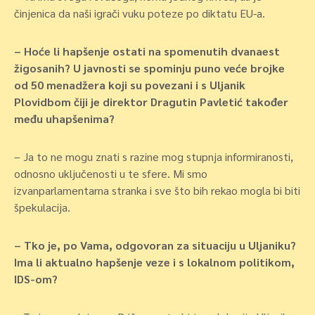
činjenica da naši igrači vuku poteze po diktatu EU-a.
– Hoće li hapšenje ostati na spomenutih dvanaest
žigosanih? U javnosti se spominju puno veće brojke
od 50 menadžera koji su povezani i s Uljanik
Plovidbom čiji je direktor Dragutin Pavletić također
među uhapšenima?
– Ja to ne mogu znati s razine mog stupnja informiranosti,
odnosno uključenosti u te sfere. Mi smo
izvanparlamentarna stranka i sve što bih rekao mogla bi biti
špekulacija.
– Tko je, po Vama, odgovoran za situaciju u Uljaniku?
Ima li aktualno hapšenje veze i s lokalnom politikom,
IDS-om?