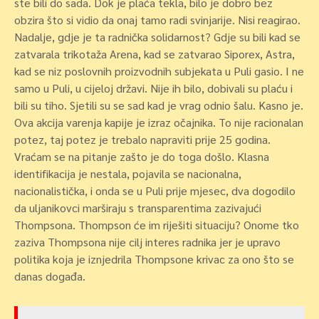
ste bili do sada. Dok je plaća tekla, bilo je dobro bez
obzira što si vidio da onaj tamo radi svinjarije. Nisi reagirao.
Nadalje, gdje je ta radnička solidarnost? Gdje su bili kad se
zatvarala trikotaža Arena, kad se zatvarao Siporex, Astra,
kad se niz poslovnih proizvodnih subjekata u Puli gasio. I ne
samo u Puli, u cijeloj državi. Nije ih bilo, dobivali su plaću i
bili su tiho. Sjetili su se sad kad je vrag odnio šalu. Kasno je.
Ova akcija varenja kapije je izraz očajnika. To nije racionalan
potez, taj potez je trebalo napraviti prije 25 godina.
Vraćam se na pitanje zašto je do toga došlo. Klasna
identifikacija je nestala, pojavila se nacionalna,
nacionalistička, i onda se u Puli prije mjesec, dva dogodilo
da uljanikovci marširaju s transparentima zazivajući
Thompsona. Thompson će im riješiti situaciju? Onome tko
zaziva Thompsona nije cilj interes radnika jer je upravo
politika koja je iznjedrila Thompsone krivac za ono što se
danas događa.