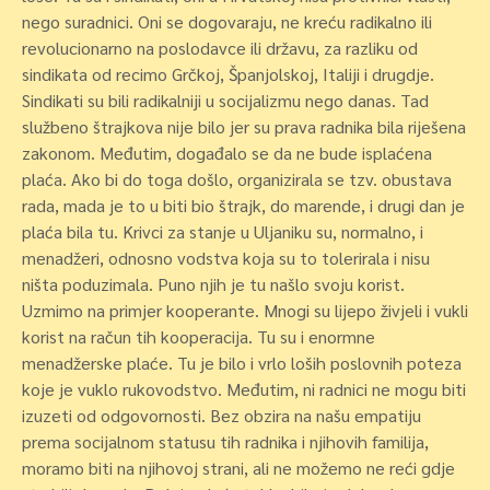
nego suradnici. Oni se dogovaraju, ne kreću radikalno ili
revolucionarno na poslodavce ili državu, za razliku od
sindikata od recimo Grčkoj, Španjolskoj, Italiji i drugdje.
Sindikati su bili radikalniji u socijalizmu nego danas. Tad
službeno štrajkova nije bilo jer su prava radnika bila riješena
zakonom. Međutim, događalo se da ne bude isplaćena
plaća. Ako bi do toga došlo, organizirala se tzv. obustava
rada, mada je to u biti bio štrajk, do marende, i drugi dan je
plaća bila tu. Krivci za stanje u Uljaniku su, normalno, i
menadžeri, odnosno vodstva koja su to tolerirala i nisu
ništa poduzimala. Puno njih je tu našlo svoju korist.
Uzmimo na primjer kooperante. Mnogi su lijepo živjeli i vukli
korist na račun tih kooperacija. Tu su i enormne
menadžerske plaće. Tu je bilo i vrlo loših poslovnih poteza
koje je vuklo rukovodstvo. Međutim, ni radnici ne mogu biti
izuzeti od odgovornosti. Bez obzira na našu empatiju
prema socijalnom statusu tih radnika i njihovih familija,
moramo biti na njihovoj strani, ali ne možemo ne reći gdje