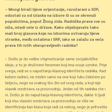
– Mnogi birači lijeve orijentacije, razočarani u SDP,
odustali su od izlaska na izbore ili su se okrenuli
populistima, poput Živog zida. Radnička prava sve su
niža, mladi sele iz države. Kako objašnjavate tako
mali broj glasova koje na izborima ostvaruju lijeve
stranke, među ostalima i SRP, iako se zalažu za veća
prava tih istih obespravljenih radnika?
– Došlo je do velike stigmatizacije same socijalističke
ideje, a to je društveni fenomen koji ima svoje uzroke. Prije
svega, radi se o napuštanju klasnog identiteta radnika. Kad
kažem radnici, ne mislim samo na one koji tuku čekićem po
željezu, nego na svakog tko živi od svog rada, a koji nije
vlasnik sredstava za proizvodnju. Jedan od tih radnika ste i
vi. Došlo je do napuštanja klasnog identiteta, dakle ti ljudi
koji nisu vlasnici sredstava za proizvodnju se više ne
identificiraju kao klasa koja radi za nekog, nego je prihvatila