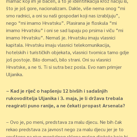
mamac koji im je bačen, a to je identifikacija kroz naciju ili,
što je još gore, nacionalizam. Dakle, više nema onog “mi
smo radnici, a oni su naši gospodari koji nas izrabljuju”,
nego “mi imamo Hrvatsku”. Plasirana je floskula “mi
imamo Hrvatsku” i oni se sad lupaju po prsima i viču “mi
imamo Hrvatsku”. Nemaš je. Hrvatsku imaju vlasnici
kapitala. Hrvatsku imaju vlasnici telekomunikacija,
hotelskih i turističkih objekata, vlasnici tvornica tamo gdje
još postoje. Bilo domaći, bilo strani. Oni su vlasnici
Hrvatske, a ne ti. Ti si sutra bez posla. Evo nam primjer
Uljanika.
– Kad je riječ o hapšenju 12 bivših i sadašnjih
rukovoditelja Uljanika i 3. maja, je li država trebala
reagirati puno ranije, a ne čekati propast Arsenala?
– Ovo je, po meni, predstava za malu djecu. Ne bih čak
rekao predstava za javnost nego za malu djecu jer je to
spušteno na nivo mentalnog sklopa malog djeteta koje bi