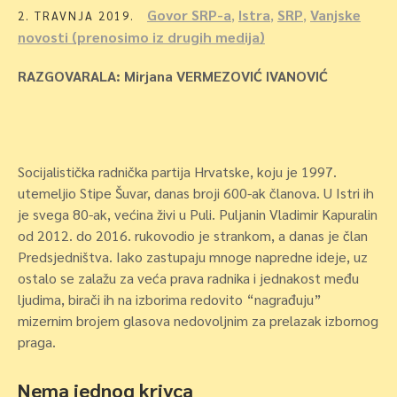
Govor SRP-a
,
Istra
,
SRP
,
Vanjske
2. TRAVNJA 2019.
novosti (prenosimo iz drugih medija)
RAZGOVARALA: Mirjana VERMEZOVIĆ IVANOVIĆ
Socijalistička radnička partija Hrvatske, koju je 1997.
utemeljio Stipe Šuvar, danas broji 600-ak članova. U Istri ih
je svega 80-ak, većina živi u Puli. Puljanin Vladimir Kapuralin
od 2012. do 2016. rukovodio je strankom, a danas je član
Predsjedništva. Iako zastupaju mnoge napredne ideje, uz
ostalo se zalažu za veća prava radnika i jednakost među
ljudima, birači ih na izborima redovito “nagrađuju”
mizernim brojem glasova nedovoljnim za prelazak izbornog
praga.
Nema jednog krivca