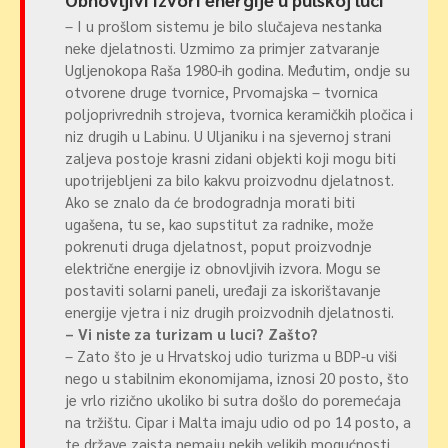
– I u prošlom sistemu je bilo slučajeva nestanka
neke djelatnosti. Uzmimo za primjer zatvaranje
Ugljenokopa Raša 1980-ih godina. Međutim, ondje su
otvorene druge tvornice, Prvomajska – tvornica
poljoprivrednih strojeva, tvornica keramičkih pločica i
niz drugih u Labinu. U Uljaniku i na sjevernoj strani
zaljeva postoje krasni zidani objekti koji mogu biti
upotrijebljeni za bilo kakvu proizvodnu djelatnost.
Ako se znalo da će brodogradnja morati biti
ugašena, tu se, kao supstitut za radnike, može
pokrenuti druga djelatnost, poput proizvodnje
električne energije iz obnovljivih izvora. Mogu se
postaviti solarni paneli, uređaji za iskorištavanje
energije vjetra i niz drugih proizvodnih djelatnosti.
– Vi niste za turizam u luci? Zašto?
– Zato što je u Hrvatskoj udio turizma u BDP-u viši
nego u stabilnim ekonomijama, iznosi 20 posto, što
je vrlo rizično ukoliko bi sutra došlo do poremećaja
na tržištu. Cipar i Malta imaju udio od po 14 posto, a
te države zaista nemaju nekih velikih mogućnosti