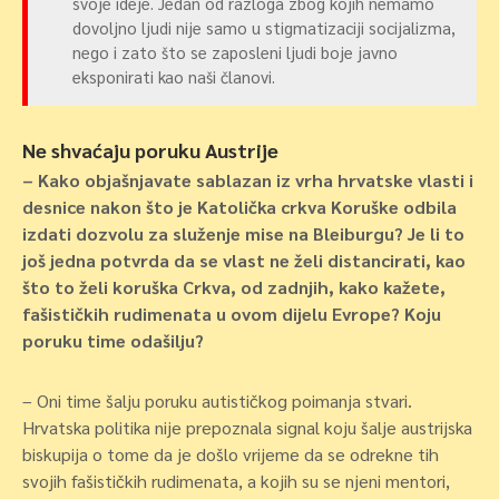
svoje ideje. Jedan od razloga zbog kojih nemamo
dovoljno ljudi nije samo u stigmatizaciji socijalizma,
nego i zato što se zaposleni ljudi boje javno
eksponirati kao naši članovi.
Ne shvaćaju poruku Austrije
– Kako objašnjavate sablazan iz vrha hrvatske vlasti i
desnice nakon što je Katolička crkva Koruške odbila
izdati dozvolu za služenje mise na Bleiburgu? Je li to
još jedna potvrda da se vlast ne želi distancirati, kao
što to želi koruška Crkva, od zadnjih, kako kažete,
fašističkih rudimenata u ovom dijelu Evrope? Koju
poruku time odašilju?
– Oni time šalju poruku autističkog poimanja stvari.
Hrvatska politika nije prepoznala signal koju šalje austrijska
biskupija o tome da je došlo vrijeme da se odrekne tih
svojih fašističkih rudimenata, a kojih su se njeni mentori,