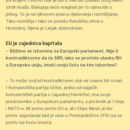
sitnih krađa. Biskupija neće reagirati jer to njima ide u
prilog. To je na njihovom pravcu djelovanja i razmišljanja.
Tako razmišlja i tako se ponaša Katolička crkva u
Hrvatskoj. Njima je Leljak dobrodošao.
EU je zajednica kapitala
– Bližimo se izborima za Europski parlament. Nije li
kontradiktorno da će SRP, iako se protivio ulasku RH
u Europsku uniju, imati svoju listu na tim izborima?
– To može zvučati kontradiktorno dok ne znamo bit stvari.
I Komunistička partija Grčke, jedna od najjačih
komunističkih partija u zapadnoj hemisferi, ima svoje
predstavnike u Europskom parlamentu, a protivnik je i Unije
i NATO-a. Mi jesmo protiv EU-a, ali i Stipe Mesić je bio
protiv Jugoslavije kad je ušao u Predsjedništvo SFRJ pa se
protiv nje borio iznutra.