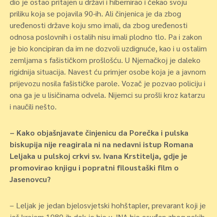
dio je ostao pritajen u državi i hibernirao i čekao svoju
priliku koja se pojavila 90-ih. Ali činjenica je da zbog
uređenosti države koju smo imali, da zbog uređenosti
odnosa poslovnih i ostalih nisu imali plodno tlo. Pa i zakon
je bio koncipiran da im ne dozvoli uzdignuće, kao i u ostalim
zemljama s fašističkom prošlošću. U Njemačkoj je daleko
rigidnija situacija. Navest ću primjer osobe koja je a javnom
prijevozu nosila fašističke parole. Vozač je pozvao policiju i
ona ga je u lisičinama odvela. Nijemci su prošli kroz katarzu
i naučili nešto.
– Kako objašnjavate činjenicu da Porečka i pulska
biskupija nije reagirala ni na nedavni istup Romana
Leljaka u pulskoj crkvi sv. Ivana Krstitelja, gdje je
promovirao knjigu i popratni filoustaški film o
Jasenovcu?
– Leljak je jedan bjelosvjetski hohštapler, prevarant koji je
još krajem 1980-ih dok je bio u JNA bio osuđen zbog nekih