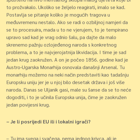
to prožvakalo. Ukoliko se željelo reagirati, imalo se kad.
Postavlja se pitanje koliko je mogućih tragova u
međuvremenu nestalo. Ako se radi o ozbiljnoj namjeri da
se to procesuira, mada u to ne vjerujem, to je tempirano
upravo sad kad je vrag odnio šalu, pa dajte da malo
skrenemo pažnju ozlojeđenog naroda s konkretnog
problema, a to je najvjerojatnija likvidacija. I time je sad
jedan krug zaokružen. A on je počeo 1856. godine kad je
Austro-Ugarska Monarhija osnovala današnji Arsenal. Tu
monarhiju možemo na neki način predstaviti kao tadašnju
Europsku uniju jer je u njoj bilo desetak država i još više
naroda. Danas se Uljanik gasi, male su šanse da se to neće
dogoditi, i to je učinila Europska unija, čime je zaokružen
jedan povijesni krug.
– Je li posrijedi EU ili i lokalni igrači?
– Tu ima svega i svačega, nema jednog krivca, ali je