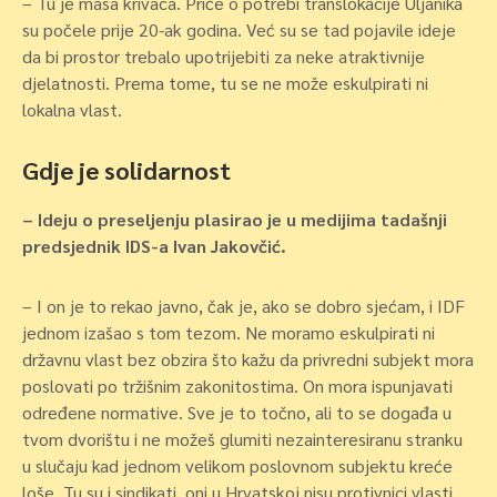
– Tu je masa krivaca. Priče o potrebi translokacije Uljanika
su počele prije 20-ak godina. Već su se tad pojavile ideje
da bi prostor trebalo upotrijebiti za neke atraktivnije
djelatnosti. Prema tome, tu se ne može eskulpirati ni
lokalna vlast.
Gdje je solidarnost
– Ideju o preseljenju plasirao je u medijima tadašnji
predsjednik IDS-a Ivan Jakovčić.
– I on je to rekao javno, čak je, ako se dobro sjećam, i IDF
jednom izašao s tom tezom. Ne moramo eskulpirati ni
državnu vlast bez obzira što kažu da privredni subjekt mora
poslovati po tržišnim zakonitostima. On mora ispunjavati
određene normative. Sve je to točno, ali to se događa u
tvom dvorištu i ne možeš glumiti nezainteresiranu stranku
u slučaju kad jednom velikom poslovnom subjektu kreće
loše. Tu su i sindikati, oni u Hrvatskoj nisu protivnici vlasti,