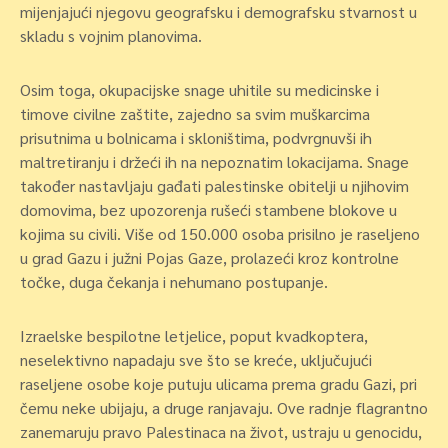
mijenjajući njegovu geografsku i demografsku stvarnost u
skladu s vojnim planovima.
Osim toga, okupacijske snage uhitile su medicinske i
timove civilne zaštite, zajedno sa svim muškarcima
prisutnima u bolnicama i skloništima, podvrgnuvši ih
maltretiranju i držeći ih na nepoznatim lokacijama. Snage
također nastavljaju gađati palestinske obitelji u njihovim
domovima, bez upozorenja rušeći stambene blokove u
kojima su civili. Više od 150.000 osoba prisilno je raseljeno
u grad Gazu i južni Pojas Gaze, prolazeći kroz kontrolne
točke, duga čekanja i nehumano postupanje.
Izraelske bespilotne letjelice, poput kvadkoptera,
neselektivno napadaju sve što se kreće, uključujući
raseljene osobe koje putuju ulicama prema gradu Gazi, pri
čemu neke ubijaju, a druge ranjavaju. Ove radnje flagrantno
zanemaruju pravo Palestinaca na život, ustraju u genocidu,