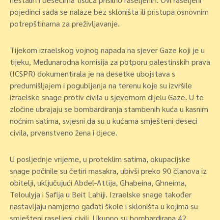
pojedinci sada se nalaze bez skloništa ili pristupa osnovnim
potrepštinama za preživljavanje.
Tijekom izraelskog vojnog napada na sjever Gaze koji je u
tijeku, Međunarodna komisija za potporu palestinskih prava
(ICSPR) dokumentirala je na desetke ubojstava s
predumišljajem i pogubljenja na terenu koje su izvršile
izraelske snage protiv civila u sjevernom dijelu Gaze. U te
zločine ubrajaju se bombardiranja stambenih kuća u kasnim
noćnim satima, svjesni da su u kućama smješteni deseci
civila, prvenstveno žena i djece.
U posljednje vrijeme, u proteklim satima, okupacijske
snage počinile su četiri masakra, ubivši preko 90 članova iz
obitelji, uključujući Abdel-Attija, Ghabeina, Ghneima,
Teloulyja i Safija u Beit Lahiji. Izraelske snage također
nastavljaju namjerno gađati škole i skloništa u kojima su
smješteni raseljeni civili. Ukupno su bombardirana 42