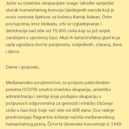
Jučer su izraelske okupacijske snage također spriječile
ulazak humanitarnog konvoja Ujedinjenih naroda koji je
nosio osnovne lijekove za bolnicu Kamal Adwan. Ovim
postupcima, kroz blokadu, vrši se izgladnjivanje i
dehidracija nad više od 70.000 civila koji su još uvijek
zarobljeni u sjevernoj Gazi. Muči ih katastrofalna glad koja
sada ugrožava živote pacijenata, ozlijeđenih, staraca, žena
i djece.
Dame i gospodo,
Međunarodno povjerenstvo za potporu palestinskim
pravima (ICSPR) smatra izraelsku okupaciju, američku
administraciju i zemlje koje podupiru okupaciju u
potpunosti odgovornima za genocid i etničko čišćenje
civila u Gazi koji traje već više od 408 dana. Ove radnje
predstavljaju flagrantno kršenje načela međunarodnog
humanitarnog prava, Četvrte ženevske konvencije iz 1949.