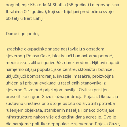
pogubljenje Khaleda Al-Shafija (58 godina) i njegovog sina
Ibrahima (21 godina), koji su strijeljani pred očima svoje
obitelji u Beit Lahiji.
Dame i gospodo,
izraelske okupacijske snage nastavljaju s opsadom
sjevernog Pojasa Gaze, blokirajući humanitarnu pomoć,
medicinske zalihe i gorivo 53. dan zaredom. Njihovi napadi
namjerno ciljaju populacijske centre, skloništa i bolnice,
uključujući bombardiranja, invazije, masakre, proizvoljna
uhićenja i prisilnu evakuaciju raseljenih stanovnika iz
sjeverne Gaze pod prijetnjom nasilja. Civili su prisiljeni
preseliti se u grad Gazu i južna područja Pojasa. Okupacija
sustavno uništava ono što je ostalo od životnih potreba
rušenjem objekata, stambenih naselja i ionako dotrajale
infrastrukture nakon više od godinu dana agresije. Ovo je
dio namjerne politike depopulacije sjevernog Pojasa Gaze,