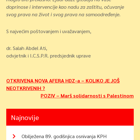
doprinose i intervencije kao nadu za zaštitu, očuvanje
svog prava na život i svog prava na samoodređenje.
S najvećim poštovanjem i uvažavanjem,
dr. Salah Abdel Ati,
odvjetnik i I.C.S.P.R. predsjednik uprave
Navigacija
OTKRIVENA NOVA AFERA HDZ-a – KOLIKO JE JOŠ
NEOTKRIVENIH ?
objava
POZIV – Marš solidarnosti s Palestinom
Najnovije
Obilježena 89. godišnjica osnivanja KPH