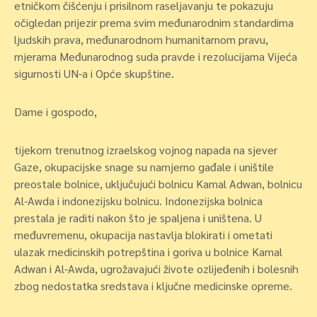
etničkom čišćenju i prisilnom raseljavanju te pokazuju
očigledan prijezir prema svim međunarodnim standardima
ljudskih prava, međunarodnom humanitarnom pravu,
mjerama Međunarodnog suda pravde i rezolucijama Vijeća
sigurnosti UN-a i Opće skupštine.
Dame i gospodo,
tijekom trenutnog izraelskog vojnog napada na sjever
Gaze, okupacijske snage su namjerno gađale i uništile
preostale bolnice, uključujući bolnicu Kamal Adwan, bolnicu
Al-Awda i indonezijsku bolnicu. Indonezijska bolnica
prestala je raditi nakon što je spaljena i uništena. U
međuvremenu, okupacija nastavlja blokirati i ometati
ulazak medicinskih potrepština i goriva u bolnice Kamal
Adwan i Al-Awda, ugrožavajući živote ozlijeđenih i bolesnih
zbog nedostatka sredstava i ključne medicinske opreme.