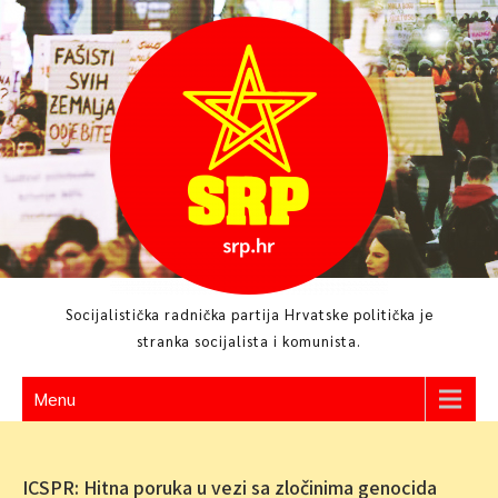
Skip
to
content
Socijalistička radnička partija Hrvatske politička je
stranka socijalista i komunista.
Menu
ICSPR: Hitna poruka u vezi sa zločinima genocida