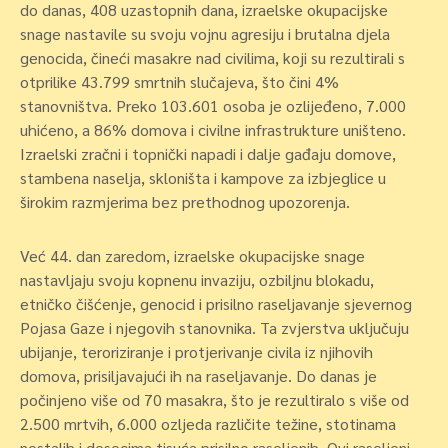
do danas, 408 uzastopnih dana, izraelske okupacijske
snage nastavile su svoju vojnu agresiju i brutalna djela
genocida, čineći masakre nad civilima, koji su rezultirali s
otprilike 43.799 smrtnih slučajeva, što čini 4%
stanovništva. Preko 103.601 osoba je ozlijeđeno, 7.000
uhićeno, a 86% domova i civilne infrastrukture uništeno.
Izraelski zračni i topnički napadi i dalje gađaju domove,
stambena naselja, skloništa i kampove za izbjeglice u
širokim razmjerima bez prethodnog upozorenja.
Već 44. dan zaredom, izraelske okupacijske snage
nastavljaju svoju kopnenu invaziju, ozbiljnu blokadu,
etničko čišćenje, genocid i prisilno raseljavanje sjevernog
Pojasa Gaze i njegovih stanovnika. Ta zvjerstva uključuju
ubijanje, teroriziranje i protjerivanje civila iz njihovih
domova, prisiljavajući ih na raseljavanje. Do danas je
počinjeno više od 70 masakra, što je rezultiralo s više od
2.500 mrtvih, 6.000 ozljeda različite težine, stotinama
nestalih i desecima tisuća prisilno raseljenih. Ovi raseljeni