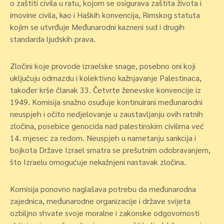
o zaštiti civila u ratu, kojom se osigurava zaštita života i
imovine civila, kao i Haških konvencija, Rimskog statuta
kojim se utvrđuje Međunarodni kazneni sud i drugih
standarda ljudskih prava.
Zločini koje provode izraelske snage, posebno oni koji
uključuju odmazdu i kolektivno kažnjavanje Palestinaca,
također krše članak 33. Četvrte ženevske konvencije iz
1949. Komisija snažno osuđuje kontinuirani međunarodni
neuspjeh i očito nedjelovanje u zaustavljanju ovih ratnih
zločina, posebice genocida nad palestinskim civilima već
14. mjesec za redom. Neuspjeh u nametanju sankcija i
bojkota Države Izrael smatra se prešutnim odobravanjem,
što Izraelu omogućuje nekažnjeni nastavak zločina.
Komisija ponovno naglašava potrebu da međunarodna
zajednica, međunarodne organizacije i države svijeta
ozbiljno shvate svoje moralne i zakonske odgovornosti