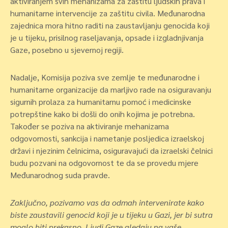
aktiviranjem svih mehanizama za zaštitu ljudskih prava i
humanitarne intervencije za zaštitu civila. Međunarodna
zajednica mora hitno raditi na zaustavljanju genocida koji
je u tijeku, prisilnog raseljavanja, opsade i izgladnjivanja
Gaze, posebno u sjevernoj regiji.
Nadalje, Komisija poziva sve zemlje te međunarodne i
humanitarne organizacije da marljivo rade na osiguravanju
sigurnih prolaza za humanitarnu pomoć i medicinske
potrepštine kako bi došli do onih kojima je potrebna.
Također se poziva na aktiviranje mehanizama
odgovornosti, sankcija i nametanje posljedica izraelskoj
državi i njezinim čelnicima, osiguravajući da izraelski čelnici
budu pozvani na odgovornost te da se provedu mjere
Međunarodnog suda pravde.
Zaključno, pozivamo vas da odmah intervenirate kako
biste zaustavili genocid koji je u tijeku u Gazi, jer bi sutra
moglo biti prekasno. Ljudi Gaze gledaju na vaše