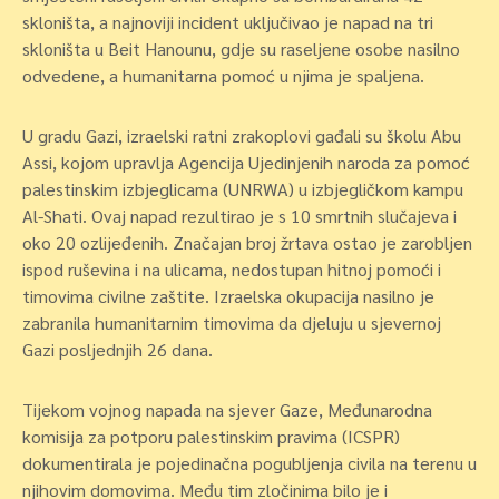
skloništa, a najnoviji incident uključivao je napad na tri
skloništa u Beit Hanounu, gdje su raseljene osobe nasilno
odvedene, a humanitarna pomoć u njima je spaljena.
U gradu Gazi, izraelski ratni zrakoplovi gađali su školu Abu
Assi, kojom upravlja Agencija Ujedinjenih naroda za pomoć
palestinskim izbjeglicama (UNRWA) u izbjegličkom kampu
Al-Shati. Ovaj napad rezultirao je s 10 smrtnih slučajeva i
oko 20 ozlijeđenih. Značajan broj žrtava ostao je zarobljen
ispod ruševina i na ulicama, nedostupan hitnoj pomoći i
timovima civilne zaštite. Izraelska okupacija nasilno je
zabranila humanitarnim timovima da djeluju u sjevernoj
Gazi posljednjih 26 dana.
Tijekom vojnog napada na sjever Gaze, Međunarodna
komisija za potporu palestinskim pravima (ICSPR)
dokumentirala je pojedinačna pogubljenja civila na terenu u
njihovim domovima. Među tim zločinima bilo je i