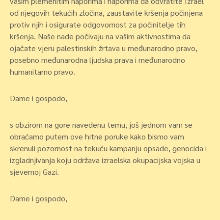
vašim plemenitim naporima i naporima da odvratite Izrael
od njegovih tekućih zločina, zaustavite kršenja počinjena
protiv njih i osigurate odgovornost za počinitelje tih
kršenja. Naše nade počivaju na vašim aktivnostima da
ojačate vjeru palestinskih žrtava u međunarodno pravo,
posebno međunarodna ljudska prava i međunarodno
humanitarno pravo.
Dame i gospodo,
s obzirom na gore navedenu temu, još jednom vam se
obraćamo putem ove hitne poruke kako bismo vam
skrenuli pozornost na tekuću kampanju opsade, genocida i
izgladnjivanja koju održava izraelska okupacijska vojska u
sjevernoj Gazi.
Dame i gospodo,