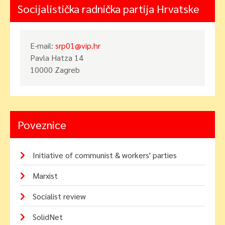
Socijalistička radnička partija Hrvatske
E-mail:
srp01@vip.hr
Pavla Hatza 14
10000 Zagreb
Poveznice
Initiative of communist & workers' parties
Marxist
Socialist review
SolidNet