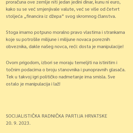
proračuna ove zemlje niti jedan jedini dinar, kunu ni euro,
kako su se već smjenjivale valute, već se više od četvrt
stoljeća „financira iz džepa“ svog skromnog članstva.
Stoga imamo potpuno moralno pravo vlastima i strankama
koje su potrošile milijune i milijune novaca poreznih
obveznika, dakle našeg novca, reći: dosta je manipulacije!
Ovom prigodom, izbori se moraju temeljiti na istinitim i
točnim podacima o broju stanovnika i punopravnih glasača.
Tek u takvoj igri političko nadmetanje ima smisla. Sve
ostalo je manipulacija i laž!
SOCIJALISTIČKA RADNIČKA PARTIJA HRVATSKE
20. 9. 2023.