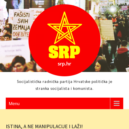
Skip
to
content
Socijalistička radnička partija Hrvatske politička je
stranka socijalista i komunista.
Menu
ISTINA, A NE MANIPULACIJE I LAŽI!