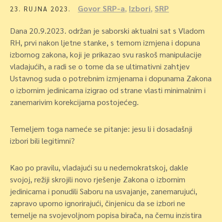
Govor SRP-a
,
Izbori
,
SRP
23. RUJNA 2023.
Dana 20.9.2023. održan je saborski aktualni sat s Vladom
RH, prvi nakon ljetne stanke, s temom izmjena i dopuna
izbornog zakona, koji je prikazao svu raskoš manipulacije
vladajućih, a radi se o tome da se ultimativni zahtjev
Ustavnog suda o potrebnim izmjenama i dopunama Zakona
o izbornim jedinicama izigrao od strane vlasti minimalnim i
zanemarivim korekcijama postojećeg.
Temeljem toga nameće se pitanje: jesu li i dosadašnji
izbori bili legitimni?
Kao po pravilu, vladajući su u nedemokratskoj, dakle
svojoj, režiji skrojili novo rješenje Zakona o izbornim
jedinicama i ponudili Saboru na usvajanje, zanemarujući,
zapravo uporno ignorirajući, činjenicu da se izbori ne
temelje na svojevoljnom popisa birača, na čemu inzistira