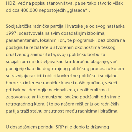
HDZ, već na popisu stanovništva, pa se tako stvorio višak
od cca 480.000 nepostojećih „glasača“ .
Socijalistička radnička partija Hrvatske je od svog nastanka
1997. učestvovala na svim dosadašnjim izborima,
parlamentarnim, lokalnim i dr., te programski, bez obzira na
postignute rezultate u stvorenim okolnostima teškog
društvenog animoziteta, svoju političku borbu za
socijalizam ne doživljava kao kratkoročno ulaganje, već
ponajprije kao dio dugotrajnog političkog procesa u kojem
se razvijaju različiti oblici konkretne političke i socijalne
borbe za interese radničke klase i naših građana, vršeći
pritisak na ideologije nacionalizma, neoliberalizma i
zagovornike antikomunizma, snažno podržanih od strane
retrogradnog klera, što po našem mišljenju od radničkih
partija traži stalnu prisutnost među radnicima i biračima.
U dosadašnjem periodu, SRP nije dobio iz državnog