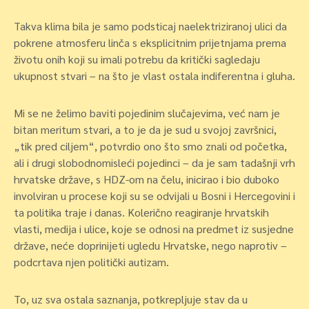
Takva klima bila je samo podsticaj naelektriziranoj ulici da
pokrene atmosferu linča s eksplicitnim prijetnjama prema
životu onih koji su imali potrebu da kritički sagledaju
ukupnost stvari – na što je vlast ostala indiferentna i gluha.
Mi se ne želimo baviti pojedinim slučajevima, već nam je
bitan meritum stvari, a to je da je sud u svojoj završnici,
„tik pred ciljem“, potvrdio ono što smo znali od početka,
ali i drugi slobodnomisleći pojedinci – da je sam tadašnji vrh
hrvatske države, s HDZ-om na čelu, inicirao i bio duboko
involviran u procese koji su se odvijali u Bosni i Hercegovini i
ta politika traje i danas. Kolerično reagiranje hrvatskih
vlasti, medija i ulice, koje se odnosi na predmet iz susjedne
države, neće doprinijeti ugledu Hrvatske, nego naprotiv –
podcrtava njen politički autizam.
To, uz sva ostala saznanja, potkrepljuje stav da u