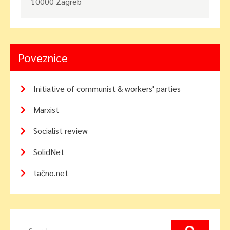
10000 Zagreb
Poveznice
Initiative of communist & workers' parties
Marxist
Socialist review
SolidNet
tačno.net