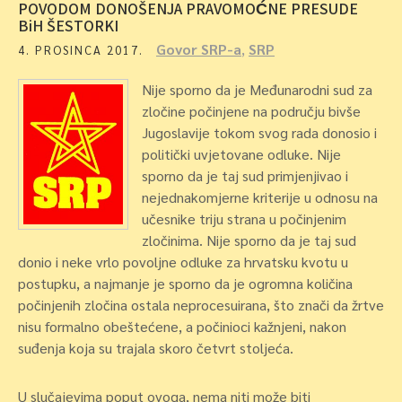
POVODOM DONOŠENJA PRAVOMOĆNE PRESUDE
BiH ŠESTORKI
Govor SRP-a
,
SRP
4. PROSINCA 2017.
Nije sporno da je Međunarodni sud za
zločine počinjene na području bivše
Jugoslavije tokom svog rada donosio i
politički uvjetovane odluke. Nije
sporno da je taj sud primjenjivao i
nejednakomjerne kriterije u odnosu na
učesnike triju strana u počinjenim
zločinima. Nije sporno da je taj sud
donio i neke vrlo povoljne odluke za hrvatsku kvotu u
postupku, a najmanje je sporno da je ogromna količina
počinjenih zločina ostala neprocesuirana, što znači da žrtve
nisu formalno obeštećene, a počinioci kažnjeni, nakon
suđenja koja su trajala skoro četvrt stoljeća.
U slučajevima poput ovoga, nema niti može biti