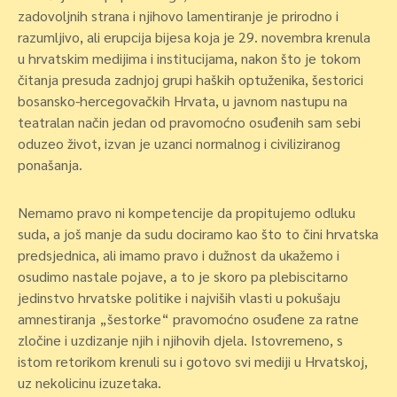
zadovoljnih strana i njihovo lamentiranje je prirodno i
razumljivo, ali erupcija bijesa koja je 29. novembra krenula
u hrvatskim medijima i institucijama, nakon što je tokom
čitanja presuda zadnjoj grupi haških optuženika, šestorici
bosansko-hercegovačkih Hrvata, u javnom nastupu na
teatralan način jedan od pravomoćno osuđenih sam sebi
oduzeo život, izvan je uzanci normalnog i civiliziranog
ponašanja.
Nemamo pravo ni kompetencije da propitujemo odluku
suda, a još manje da sudu dociramo kao što to čini hrvatska
predsjednica, ali imamo pravo i dužnost da ukažemo i
osudimo nastale pojave, a to je skoro pa plebiscitarno
jedinstvo hrvatske politike i najviših vlasti u pokušaju
amnestiranja „šestorke“ pravomoćno osuđene za ratne
zločine i uzdizanje njih i njihovih djela. Istovremeno, s
istom retorikom krenuli su i gotovo svi mediji u Hrvatskoj,
uz nekolicinu izuzetaka.