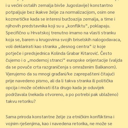
i u većini ostalih zemalja bivše Jugoslavije) konstantno
potpaljuje bez ikakve želje za normalizacijom, osim one
kozmetičke kada se interesi buržoazija zemalja, a time i
njihovih predstavnika koji su u „konfliktu“, poklapaju.
Specifično u Hrvatskoj trenutno imamo na vlasti stranku
koja se, barem u krugovima svojih briselskih nalogodavaca,
voli deklarirati kao stranka „desnog centra“ iz koje
potječe i predsjednica Kolinda Grabar Kitarović. Često
čujemo i o „modernoj stranci“ europske orijentacije (valjda
da se povuče crta razgraničenja s omraženim Balkanom).
Vjerujemo da su mnogi građani/ke zaprepašteni čitajući
prije navedeno pismo, ali da li takva stranka ili politička
opcija i može očekivati išta drugo kada je oduvijek
podržavala (nekada otvoreno, a po potrebi pak ublaženo)
takvu retoriku?
Sama priroda konstantne želje za etničkim konfliktima i
vojnim rješenjima, kao i navedena retorika, ne može se