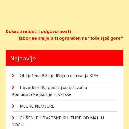
Navigacija
Dokaz zrelosti i odgovornosti
Izbor ne smije biti ograničen na “loše i još gore”
objava
Najnovije
Obilježena 89. godišnjica osnivanja KPH
Povodom 89. godišnjice osnivanja
Komunističke partije Hrvatske
MJERE NEMJERE
GUŠENJE HRVATSKE KULTURE OD MALIH
NOGU