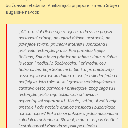
buržoaskim vladama. Analizirajući prijepore između Srbije i
Bugarske navodi:
„Ali, eto zla! Dioba nije moguća, a da se ne pogazi
nacionalni princip, ne ugrozi državni opstanak, ne
povrijede stvarni privredni interesi i uobražena i
preživela historijska prava. Kao prirodna kapija
Balkana, Solun je na primjer potreban svima, a Solun
je jedan i nedjeljiv. Saobraćajnu i privrednu osu
Balkana, bez koje Solun ne bi bio što je, predstavlja
nesumnjivo vardarska dolina, a ona je također jedna i
nedjeljiva. Isto tako su se i granice srednjevjekovnih
carstava često pomicale i preklapale, zbog čega su i
historijske pretenzije balkanskih državica u
nepomirljivoj suprotnosti. Tko će, zatim, utvrditi gdje
prestaje i gde nastaje granica srpskoga i bugarskoga
naroda uopće? Kako da se prikupe u jednu nacionalnu
zajednicu makedonski Sloveni, a da se ne porobe Grci
i ostali narodi? Kako da se prikupe u jednu