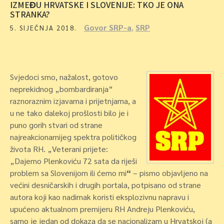
IZMEĐU HRVATSKE I SLOVENIJE: TKO JE ONA
STRANKA?
Govor SRP-a
,
SRP
5. SIJEČNJA 2018.
Svjedoci smo, nažalost, gotovo
neprekidnog „bombardiranja“
raznoraznim izjavama i prijetnjama, a
u ne tako dalekoj prošlosti bilo je i
puno gorih stvari od strane
najreakcionarnijeg spektra političkog
života RH. „Veterani prijete:
„Dajemo Plenkoviću 72 sata da riješi
problem sa Slovenijom ili ćemo mi
“
– pismo objavljeno na
većini desničarskih i drugih portala, potpisano od strane
autora koji kao nadimak koristi eksplozivnu napravu i
upućeno aktualnom premijeru RH Andreju Plenkoviću,
samo je jedan od dokaza da se nacionalizam u Hrvatskoj (a