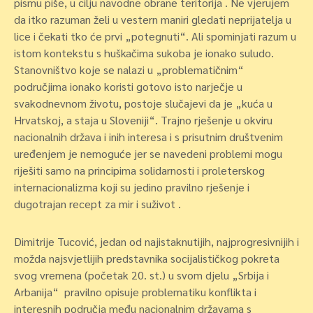
pismu piše, u cilju navodne obrane teritorija . Ne vjerujem
da itko razuman želi u vestern maniri gledati neprijatelja u
lice i čekati tko će prvi „potegnuti“. Ali spominjati razum u
istom kontekstu s huškačima sukoba je ionako suludo.
Stanovništvo koje se nalazi u „problematičnim“
područjima ionako koristi gotovo isto narječje u
svakodnevnom životu, postoje slučajevi da je „kuća u
Hrvatskoj, a staja u Sloveniji“. Trajno rješenje u okviru
nacionalnih država i inih interesa i s prisutnim društvenim
uređenjem je nemoguće jer se navedeni problemi mogu
riješiti samo na principima solidarnosti i proleterskog
internacionalizma koji su jedino pravilno rješenje i
dugotrajan recept za mir i suživot .
Dimitrije Tucović, jedan od najistaknutijih, najprogresivnijih i
možda najsvjetlijih predstavnika socijalističkog pokreta
svog vremena (početak 20. st.) u svom djelu „Srbija i
Arbanija“ pravilno opisuje problematiku konflikta i
interesnih područja među nacionalnim državama s