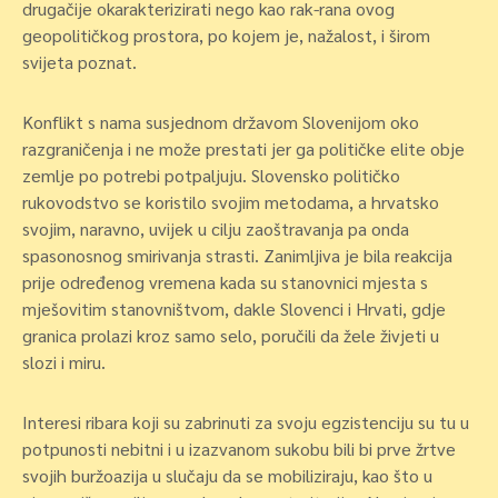
drugačije okarakterizirati nego kao rak-rana ovog
geopolitičkog prostora, po kojem je, nažalost, i širom
svijeta poznat.
Konflikt s nama susjednom državom Slovenijom oko
razgraničenja i ne može prestati jer ga političke elite obje
zemlje po potrebi potpaljuju. Slovensko političko
rukovodstvo se koristilo svojim metodama, a hrvatsko
svojim, naravno, uvijek u cilju zaoštravanja pa onda
spasonosnog smirivanja strasti. Zanimljiva je bila reakcija
prije određenog vremena kada su stanovnici mjesta s
mješovitim stanovništvom, dakle Slovenci i Hrvati, gdje
granica prolazi kroz samo selo, poručili da žele živjeti u
slozi i miru.
Interesi ribara koji su zabrinuti za svoju egzistenciju su tu u
potpunosti nebitni i u izazvanom sukobu bili bi prve žrtve
svojih buržoazija u slučaju da se mobiliziraju, kao što u