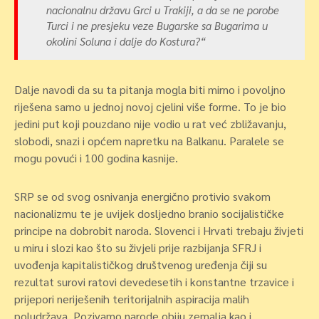
nacionalnu državu Grci u Trakiji, a da se ne porobe
Turci i ne presjeku veze Bugarske sa Bugarima u
okolini Soluna i dalje do Kostura?“
Dalje navodi da su ta pitanja mogla biti mirno i povoljno
riješena samo u jednoj novoj cjelini više forme. To je bio
jedini put koji pouzdano nije vodio u rat već zbližavanju,
slobodi, snazi i općem napretku na Balkanu. Paralele se
mogu povući i 100 godina kasnije.
SRP se od svog osnivanja energično protivio svakom
nacionalizmu te je uvijek dosljedno branio socijalističke
principe na dobrobit naroda. Slovenci i Hrvati trebaju živjeti
u miru i slozi kao što su živjeli prije razbijanja SFRJ i
uvođenja kapitalističkog društvenog uređenja čiji su
rezultat surovi ratovi devedesetih i konstantne trzavice i
prijepori neriješenih teritorijalnih aspiracija malih
poludržava. Pozivamo narode obiju zemalja kao i