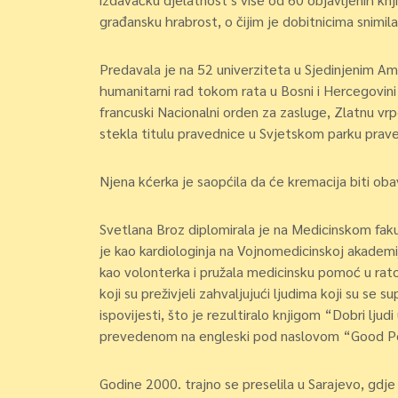
građansku hrabrost, o čijim je dobitnicima snimi
Predavala je na 52 univerziteta u Sjedinjenim Am
humanitarni rad tokom rata u Bosni i Hercegovin
francuski Nacionalni orden za zasluge, Zlatnu vrp
stekla titulu pravednice u Svjetskom parku prave
Njena kćerka je saopćila da će kremacija biti ob
Svetlana Broz diplomirala je na Medicinskom fak
je kao kardiologinja na Vojnomedicinskoj akademiji
kao volonterka i pružala medicinsku pomoć u rat
koji su preživjeli zahvaljujući ljudima koji su se s
ispovijesti, što je rezultiralo knjigom “Dobri lju
prevedenom na engleski pod naslovom “Good Peo
Godine 2000. trajno se preselila u Sarajevo, gdje