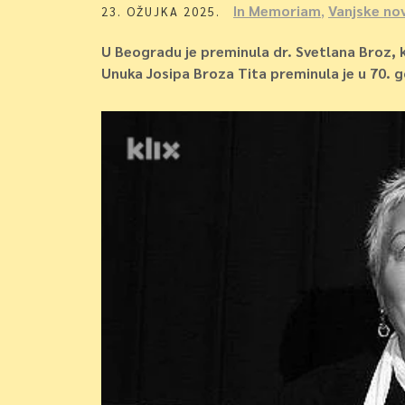
In Memoriam
,
Vanjske nov
23. OŽUJKA 2025.
U Beogradu je preminula dr. Svetlana Broz, ka
Unuka Josipa Broza Tita preminula je u 70. g