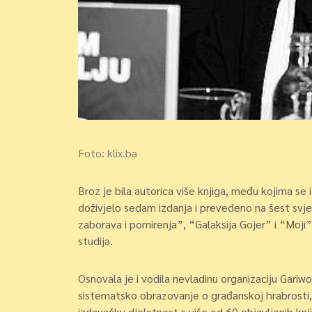
Foto: klix.ba
Broz je bila autorica više knjiga, među kojima se 
doživjelo sedam izdanja i prevedeno na šest svjet
zaborava i pomirenja”, “Galaksija Gojer” i “Moji”, 
studija.
Osnovala je i vodila nevladinu organizaciju Gariw
sistematsko obrazovanje o građanskoj hrabrosti, 
izdavačku djelatnost s više od 60 objavljenih kn