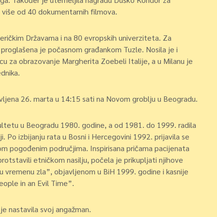
la više od 40 dokumentarnih filmova.
eričkim Državama i na 80 evropskih univerziteta. Za
i proglašena je počasnom građankom Tuzle. Nosila je i
cu za obrazovanje Margherita Zoebeli Italije, a u Milanu je
dnika.
avljena 26. marta u 14:15 sati na Novom groblju u Beogradu.
ultetu u Beogradu 1980. godine, a od 1981. do 1999. radila
. Po izbijanju rata u Bosni i Hercegovini 1992. prijavila se
om pogođenim područjima. Inspirisana pričama pacijenata
uprotstavili etničkom nasilju, počela je prikupljati njihove
di u vremenu zla”, objavljenom u BiH 1999. godine i kasnije
ple in an Evil Time”.
 je nastavila svoj angažman.