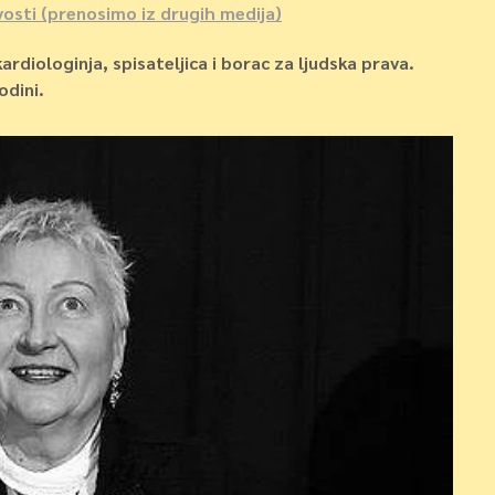
osti (prenosimo iz drugih medija)
rdiologinja, spisateljica i borac za ljudska prava.
odini.