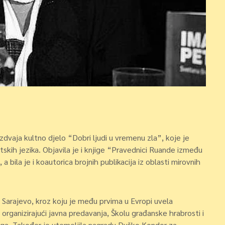
izdvaja kultno djelo “Dobri ljudi u vremenu zla”, koje je
skih jezika. Objavila je i knjige “Pravednici Ruande između
a bila je i koautorica brojnih publikacija iz oblasti mirovnih
o Sarajevo, kroz koju je među prvima u Evropi uvela
organizirajući javna predavanja, Školu građanske hrabrosti i
jiga. Također je utemeljila nagradu Duško Kondor za