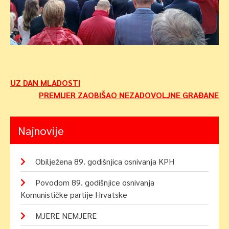
Navigacija
UZ DAN MLADOSTI
PREMIJER ZAOBIŠAO NEZADOVOLJNE GRAĐANE
objava
Najnovije
Obilježena 89. godišnjica osnivanja KPH
Povodom 89. godišnjice osnivanja
Komunističke partije Hrvatske
MJERE NEMJERE