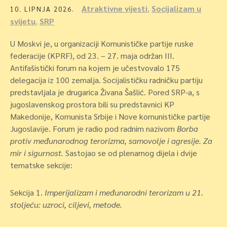
Atraktivne vijesti
,
Socijalizam u
10. LIPNJA 2026.
svijetu
,
SRP
U Moskvi je, u organizaciji Komunističke partije ruske
federacije (KPRF), od 23. – 27. maja održan III.
Antifašistički forum na kojem je učestvovalo 175
delegacija iz 100 zemalja. Socijalističku radničku partiju
predstavljala je drugarica Živana Šašlić. Pored SRP-a, s
jugoslavenskog prostora bili su predstavnici KP
Makedonije, Komunista Srbije i Nove komunističke partije
Jugoslavije. Forum je radio pod radnim nazivom
Borba
protiv međunarodnog terorizma, samovolje i agresije. Za
mir i sigurnost.
Sastojao se od plenarnog dijela i dvije
tematske sekcije:
Sekcija 1.
Imperijalizam i međunarodni terorizam u 21.
stoljeću: uzroci, ciljevi, metode.