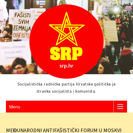
Skip
to
content
Socijalistička radnička partija Hrvatske politička je
stranka socijalista i komunista.
Menu
MEĐUNARODNI ANTIFAŠISTIČKI FORUM U MOSKVI