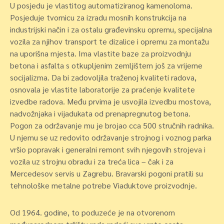
U posjedu je vlastitog automatiziranog kamenoloma.
Posjeduje tvornicu za izradu mosnih konstrukcija na
industrijski način i za ostalu građevinsku opremu, specijalna
vozila za njihov transport te dizalice i opremu za montažu
na uporišna mjesta. Ima vlastite baze za proizvodnju
betona i asfalta s otkupljenim zemljištem još za vrijeme
socijalizma. Da bi zadovoljila traženoj kvaliteti radova,
osnovala je vlastite laboratorije za praćenje kvalitete
izvedbe radova. Među prvima je usvojila izvedbu mostova,
nadvožnjaka i vijadukata od prenapregnutog betona.
Pogon za održavanje mu je brojao cca 500 stručnih radnika.
U njemu se uz redovito održavanje strojnog i voznog parka
vršio popravak i generalni remont svih njegovih strojeva i
vozila uz strojnu obradu i za treća lica – čak i za
Mercedesov servis u Zagrebu. Bravarski pogoni pratili su
tehnološke metalne potrebe Viaduktove proizvodnje.
Od 1964. godine, to poduzeće je na otvorenom