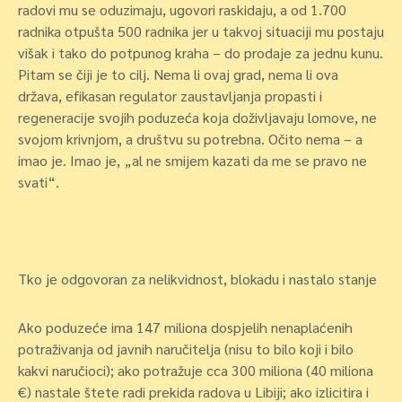
radovi mu se oduzimaju, ugovori raskidaju, a od 1.700
radnika otpušta 500 radnika jer u takvoj situaciji mu postaju
višak i tako do potpunog kraha – do prodaje za jednu kunu.
Pitam se čiji je to cilj. Nema li ovaj grad, nema li ova
država, efikasan regulator zaustavljanja propasti i
regeneracije svojih poduzeća koja doživljavaju lomove, ne
svojom krivnjom, a društvu su potrebna. Očito nema – a
imao je. Imao je, „al ne smijem kazati da me se pravo ne
svati“.
Tko je odgovoran za nelikvidnost, blokadu i nastalo stanje
Ako poduzeće ima 147 miliona dospjelih nenaplaćenih
potraživanja od javnih naručitelja (nisu to bilo koji i bilo
kakvi naručioci); ako potražuje cca 300 miliona (40 miliona
€) nastale štete radi prekida radova u Libiji; ako izlicitira i