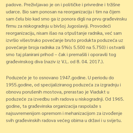
padove. Preživljavao je on i političke i privredne i tržišne
udarce. Bio sam ponosan na reorganizaciju i tim na čijem
sam čelu bio kad smo ga iz ponora digli na prvu građevinsku
firmu za niskogradnju u bivšoj Jugoslaviji. Provodeći
reorganizaciju, nisam išao na otpuštanje radnika, već sam
izvršio višestruko povećanje bruto produkta poduzeća uz
povećanje broja radnika za 5%(s 5.500 na 5.750) i ostvarili
smo taj planirani prihod – čak i premašili i oporavili tog
građevinskog diva (naziv iz V.L. od 8. 04. 2017.).
Poduzeće je to osnovano 1947.godine. U periodu do
1955.godine, od specijaliziranog poduzeća za izgradnju i
obnovu porušenih mostova, prerastao je Viadukt u
poduzeće za izvedbu svih radova u niskogradnji. Od 1965.
godine, ta građevinska organizacija raspolaže s
najsuvremenijom opremom i mehanizacijom za izvođenje
svih građevinskih radova većeg obima u državi i u svijetu.