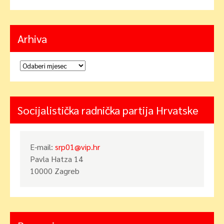
Arhiva
Arhiva
Socijalistička radnička partija Hrvatske
E-mail:
srp01@vip.hr
Pavla Hatza 14
10000 Zagreb