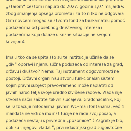
„starom“ cestom i naplati do 2027. godine 1,07 milijardi €
zbog smanjenja opsega prometa i za to nitko ne odgovara
(tim novcem mogao se stvoriti fond za beskamatnu pomoć
poduzećima od posebnog društvenog interesa i
poduzećima koja dolaze u krizne situacije ne svojom
krivnjom).
Ima li tko da se upita što su te institucije učinile da se
„div“ oporavi i njemu slična poduzeća od interesa za grad,
državu i društvo? Nema! Taj instrument odgovornosti ne
postoji. Državni organi nisu stvorili funkcionalan sistem
kojim pravni subjekt pravovremeno može naplatiti od
javnih naručitelja svoje uredno izvršene radove. Vlada nije
stvorila način zaštite takvih slučajeva. Gradonačelnik, koji
se razbacuje milodarima, javnim WC-ima i fontanama, već 4
mandata ne vidi da mu institucije ne rade svoj posao, a
poduzeća nestaju s privredne „pozornice“ ( Zagreb je bio,
dok su „njegovi vladali“, prvi industrijski grad Jugoistočne