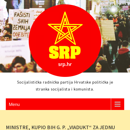
Skip
to
content
Socijalistička radnička partija Hrvatske politička je
stranka socijalista i komunista.
Menu
MINISTRE, KUPIO BIH G. P. „VIADUKT“ ZA JEDNU