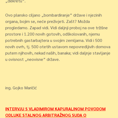
„dekretu“.
Ovo plansko ciljano „bombardiranje“ države i njezinih
organa, bojim se, neće preživjeti. Zašt? Možda
progledamo. Zapad vidi. Vidi daljnji proboj na ove tržišne
prostore i 1.200 novih gotovih, odškolovanih, njemu
potrebnih gastarbajtera u svojim zemljama. Vidi i 500
novih ovrh, tj. 500 otetih ustavom nepovredljivih domova
putem njihovih, nekad naših, banaka; vidi daljnje stavljanje
u ovisnost „neovisne“ države.
ing. Gojko Maričić
Navigacija
INTERVJU S VLADIMIROM KAPURALINOM POVODOM
ODLUKE STALNOG ARBITRAŽNOG SUDA O