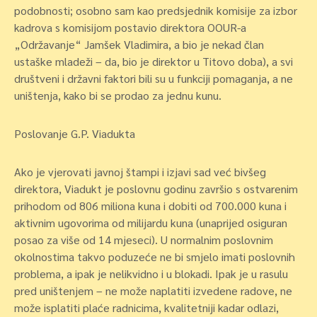
podobnosti; osobno sam kao predsjednik komisije za izbor
kadrova s komisijom postavio direktora OOUR-a
„Održavanje“ Jamšek Vladimira, a bio je nekad član
ustaške mladeži – da, bio je direktor u Titovo doba), a svi
društveni i državni faktori bili su u funkciji pomaganja, a ne
uništenja, kako bi se prodao za jednu kunu.
Poslovanje G.P. Viadukta
Ako je vjerovati javnoj štampi i izjavi sad već bivšeg
direktora, Viadukt je poslovnu godinu završio s ostvarenim
prihodom od 806 miliona kuna i dobiti od 700.000 kuna i
aktivnim ugovorima od milijardu kuna (unaprijed osiguran
posao za više od 14 mjeseci). U normalnim poslovnim
okolnostima takvo poduzeće ne bi smjelo imati poslovnih
problema, a ipak je nelikvidno i u blokadi. Ipak je u rasulu
pred uništenjem – ne može naplatiti izvedene radove, ne
može isplatiti plaće radnicima, kvalitetniji kadar odlazi,