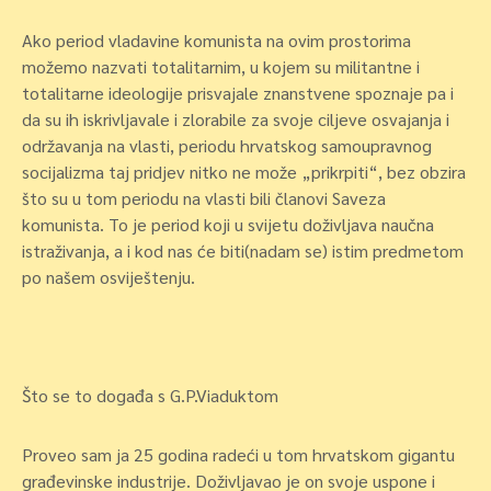
Ako
period vladavine komunista
na ovim prostorima
možemo nazvati
totalitarnim,
u kojem su militantne i
totalitarne ideologije prisvajale znanstvene spoznaje pa i
da su ih iskrivljavale i zlorabile za svoje ciljeve osvajanja i
održavanja na vlasti,
periodu hrvatskog samoupravnog
socijalizma taj
pridjev nitko ne može „prikrpiti
“, bez obzira
što su u tom periodu na vlasti bili članovi Saveza
komunista. To je period koji u svijetu doživljava naučna
istraživanja, a i kod nas će biti(nadam se) istim predmetom
po našem osviještenju.
Što se to događa s G.P.Viaduktom
Proveo sam ja 25 godina radeći u tom hrvatskom gigantu
građevinske industrije. Doživljavao je on svoje uspone i