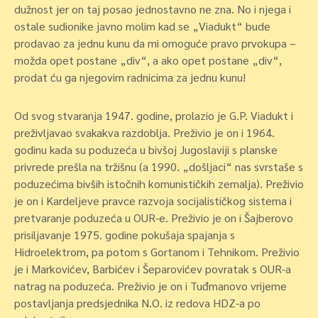
dužnost jer on taj posao jednostavno ne zna. No i njega i
ostale sudionike
javno molim kad se „Viadukt“ bude
prodavao za jednu kunu da mi omoguće pravo prvokupa –
možda opet postane „div“,
a ako opet postane „div“,
prodat ću ga njegovim radnicima za jednu kunu!
Od svog stvaranja 1947. godine, prolazio je G.P. Viadukt i
preživljavao svakakva razdoblja. Preživio je on i 1964.
godinu kada su poduzeća u bivšoj Jugoslaviji s planske
privrede prešla na tržišnu (a 1990. „došljaci“ nas svrstaše s
poduzećima bivših istočnih komunističkih zemalja). Preživio
je on i Kardeljeve pravce razvoja socijalističkog sistema i
pretvaranje poduzeća u OUR-e. Preživio je on i Šajberovo
prisiljavanje 1975. godine pokušaja spajanja s
Hidroelektrom, pa potom s Gortanom i Tehnikom. Preživio
je i Markovićev, Barbićev i Šeparovićev povratak s OUR-a
natrag na poduzeća. Preživio je on i Tuđmanovo vrijeme
postavljanja predsjednika N.O. iz redova HDZ-a po