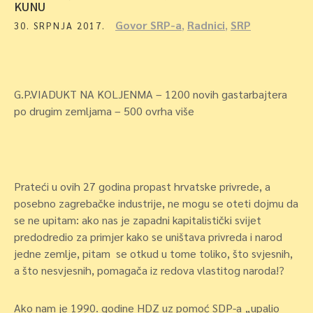
KUNU
Govor SRP-a
,
Radnici
,
SRP
30. SRPNJA 2017.
G.P.VIADUKT NA KOLJENMA – 1200 novih gastarbajtera
po drugim zemljama – 500 ovrha više
Prateći u ovih 27 godina propast hrvatske privrede, a
posebno zagrebačke industrije, ne mogu se oteti dojmu da
se ne upitam: ako nas je zapadni kapitalistički svijet
predodredio za primjer kako se uništava privreda i narod
jedne zemlje, pitam se otkud u tome toliko, što svjesnih,
a što nesvjesnih, pomagača iz redova vlastitog naroda!?
Ako nam je 1990. godine HDZ uz pomoć SDP-a „upalio