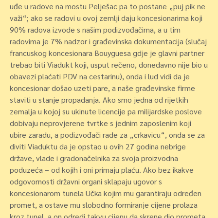
uđe u radove na mostu Pelješac pa to postane „puj pik ne
važi“; ako se radovi u ovoj zemlji daju koncesionarima koji
90% radova izvode s našim podizvođačima, a u tim
radovima je 7% nadzor i građevinska dokumentacija (slučaj
francuskog koncesionara Bouyguesa gdje je glavni partner
trebao biti Viadukt koji, usput rečeno, donedavno nije bio u
obavezi plaćati PDV na cestarinu), onda i lud vidi da je
koncesionar došao uzeti pare, a naše građevinske firme
staviti u stanje propadanja. Ako smo jedna od rijetkih
zemalja u kojoj su ukinute licencije pa milijardske poslove
dobivaju neprovjerene tvrtke s jednim zaposlenim koji
ubire zaradu, a podizvođači rade za „crkavicu“, onda se za
diviti Viaduktu da je opstao u ovih 27 godina nebrige
države, vlade i gradonačelnika za svoja proizvodna
poduzeća – od kojih i oni primaju plaću. Ako bez ikakve
odgovornosti državni organi sklapaju ugovor s
koncesionarom tunela Učka kojim mu garantiraju određen
promet, a ostave mu slobodno formiranje cijene prolaza
kroz tunel, a on odredi takvu cijenu da skrene dio prometa