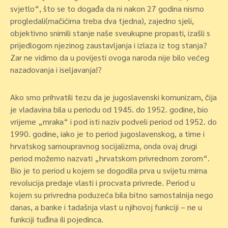
svjetlo“, što se to događa da ni nakon 27 godina nismo
progledali(mačićima treba dva tjedna), zajedno sjeli,
objektivno snimili stanje naše sveukupne propasti, izašli s
prijedlogom njezinog zaustavljanja i izlaza iz tog stanja?
Zar ne vidimo da u povijesti ovoga naroda nije bilo većeg
nazadovanja i iseljavanja!?
Ako smo prihvatili tezu da je
jugoslavenski komunizam,
čija
je vladavina bila u periodu od 1945. do 1952. godine, bio
vrijeme
„mraka“
i pod isti naziv podveli period od 1952. do
1990. godine, iako je to period jugoslavenskog, a time i
hrvatskog samoupravnog socijalizma
, onda ovaj drugi
period možemo nazvati
„hrvatskom privrednom zorom
“.
Bio je to period u kojem se dogodila
prva u svijetu
mirna
revolucija predaje vlasti
i procvata privrede. Period u
kojem su privredna poduzeća bila bitno samostalnija nego
danas, a banke i tadašnja vlast u njihovoj funkciji – ne u
funkciji tuđina ili pojedinca.