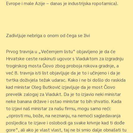
Evrope i male Azije – danas je industrijska ropotarnica).
Zadivljuje nebriga o onom od čega se živi
Prvog travnja u „Večernjem listu“ objavljeno je da će
Hrvatske ceste raskinuti ugovor s Viaduktom za izgradnju
trogirskog mosta Čiovo zbog proboja rokova gradnje, a
već 8. travnja isti list objavljuje da je to i učinjeno i da je
tvrtka doživjela težak udarac. Kako i ne bi došlo do raskida
kad ministar Oleg Butković izjavljuje da je most Čiovo
prevelik zalogaj za Viadukt. Da je to izjavio neki ministar
neke banana države i ostao ministar to bih shvatio. Kada
to izjavi naš ministar za našu firmu, mogu samo reći:
„oprosti mu, bože, na neznanju, na nemoći sagledavanja
posljedica te izjave i oslobodi ga svake krivnje kad ti dođe
gore“, ali ako je vlast vlast, taj ne bi smio dalje obnašati tu