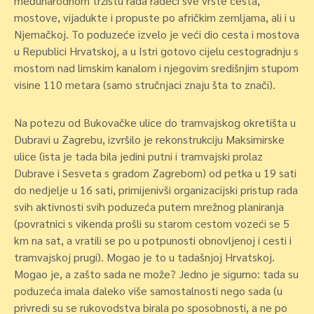
međunarodnom tržištu rada radeći sve vrste cesta,
mostove, vijadukte i propuste po afričkim zemljama, ali i u
Njemačkoj. To poduzeće izvelo je veći dio cesta i mostova
u Republici Hrvatskoj, a u Istri gotovo cijelu cestogradnju s
mostom nad limskim kanalom i njegovim središnjim stupom
visine 110 metara (samo stručnjaci znaju šta to znači).
Na potezu od Bukovačke ulice do tramvajskog okretišta u
Dubravi u Zagrebu, izvršilo je rekonstrukciju Maksimirske
ulice (ista je tada bila jedini putni i tramvajski prolaz
Dubrave i Sesveta s gradom Zagrebom) od petka u 19 sati
do nedjelje u 16 sati, primijenivši organizacijski pristup rada
svih aktivnosti svih poduzeća putem mrežnog planiranja
(povratnici s vikenda prošli su starom cestom vozeći se 5
km na sat, a vratili se po u potpunosti obnovljenoj i cesti i
tramvajskoj prugi). Mogao je to u tadašnjoj Hrvatskoj.
Mogao je, a zašto sada ne može? Jedno je sigurno: tada su
poduzeća imala daleko više samostalnosti nego sada (u
privredi su se rukovodstva birala po sposobnosti, a ne po