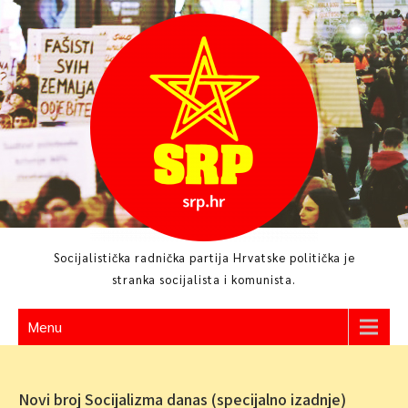
Skip
to
content
Socijalistička radnička partija Hrvatske politička je
stranka socijalista i komunista.
Menu
Novi broj Socijalizma danas (specijalno izadnje)