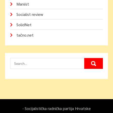
Marxist
Socialist review
SolidNet
tačno.net
- Socijalistička radnička partija Hrvatske