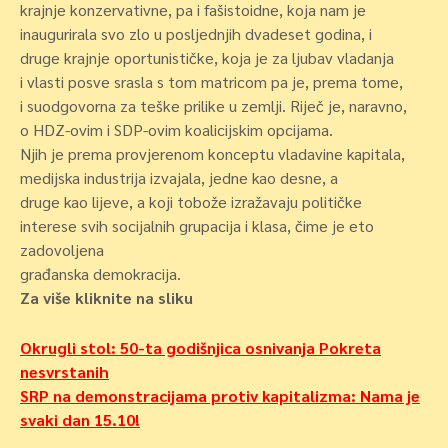
krajnje konzervativne, pa i fašistoidne, koja nam je
inaugurirala svo zlo u posljednjih dvadeset godina, i
druge krajnje oportunističke, koja je za ljubav vladanja
i vlasti posve srasla s tom matricom pa je, prema tome,
i suodgovorna za teške prilike u zemlji. Riječ je, naravno,
o HDZ-ovim i SDP-ovim koalicijskim opcijama.
Njih je prema provjerenom konceptu vladavine kapitala,
medijska industrija izvajala, jedne kao desne, a
druge kao lijeve, a koji tobože izražavaju političke
interese svih socijalnih grupacija i klasa, čime je eto
zadovoljena
građanska demokracija.
Za više kliknite na sliku
Navigacija
Okrugli stol: 50-ta godišnjica osnivanja Pokreta
nesvrstanih
objava
SRP na demonstracijama protiv kapitalizma: Nama je
svaki dan 15.10!