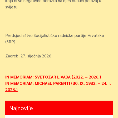
koja bi se negativno odrazila na njen budući položaj u
svijetu.
Predsjedništvo Socijalističke radničke partije Hrvatske
(SRP)
Zagreb, 27. siječnja 2026.
Navigacija
IN MEMORIAM: SVETOZAR LIVADA (2022. – 2026.)
IN MEMORIAM: MICHAEL PARENTI (30. IX. 1933. – 24. I.
objava
2026.)
Najnovije