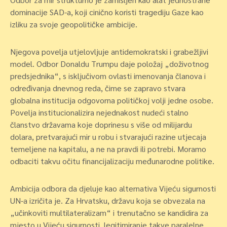
dominacije SAD-a, koji cinično koristi tragediju Gaze kao
izliku za svoje geopolitičke ambicije.
Njegova povelja utjelovljuje antidemokratski i grabežljivi
model. Odbor Donaldu Trumpu daje položaj „doživotnog
predsjednika“, s isključivom ovlasti imenovanja članova i
određivanja dnevnog reda, čime se zapravo stvara
globalna institucija odgovorna političkoj volji jedne osobe.
Povelja institucionalizira nejednakost nudeći stalno
članstvo državama koje doprinesu s više od milijardu
dolara, pretvarajući mir u robu i stvarajući razine utjecaja
temeljene na kapitalu, a ne na pravdi ili potrebi. Moramo
odbaciti takvu očitu financijalizaciju međunarodne politike.
Ambicija odbora da djeluje kao alternativa Vijeću sigurnosti
UN-a izričita je. Za Hrvatsku, državu koja se obvezala na
„učinkoviti multilateralizam“ i trenutačno se kandidira za
mjesto u Vijeću sigurnosti, legitimiranje takve paralelne