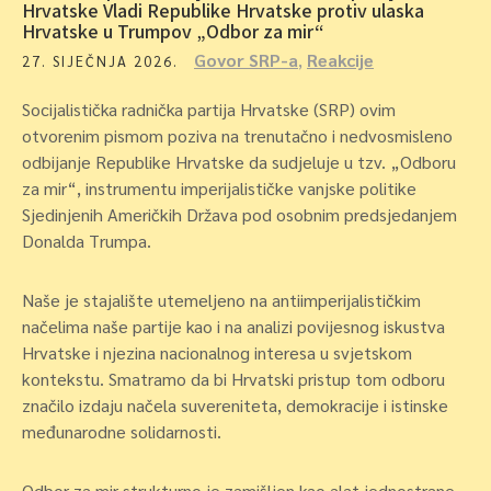
Hrvatske Vladi Republike Hrvatske protiv ulaska
Hrvatske u Trumpov „Odbor za mir“
Govor SRP-a
,
Reakcije
27. SIJEČNJA 2026.
Socijalistička radnička partija Hrvatske (SRP) ovim
otvorenim pismom poziva na trenutačno i nedvosmisleno
odbijanje Republike Hrvatske da sudjeluje u tzv. „Odboru
za mir“, instrumentu imperijalističke vanjske politike
Sjedinjenih Američkih Država pod osobnim predsjedanjem
Donalda Trumpa.
Naše je stajalište utemeljeno na antiimperijalističkim
načelima naše partije kao i na analizi povijesnog iskustva
Hrvatske i njezina nacionalnog interesa u svjetskom
kontekstu. Smatramo da bi Hrvatski pristup tom odboru
značilo izdaju načela suvereniteta, demokracije i istinske
međunarodne solidarnosti.
Odbor za mir strukturno je zamišljen kao alat jednostrane