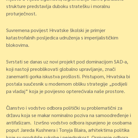
strukture predstavlja duboku stratešku i moralnu
proturječnost.
Suvremena povijest Hrvatske školski je primjer
katastrofalnih posljedica udruženja s imperijalističkim
blokovima.
Svrstati se danas uz novi projekt pod dominacijom SAD-a,
koji nastoji preoblikovati globalno upravljanje, znači
zanemariti gorka iskustva prošlosti. Pristupom, Hrvatska bi
postala suučesnik u modernom obliku strategije „podijeli
pa vladaj“ koja je povijesno opterećivala naše prostore.
Članstvo i vodstvo odbora politički su problematični za
državu koja se makar nominalno poziva na samoodređenje i
antifašizam. Izvršno vodstvo odbora ispunjeno je osobama
poput Jareda Kushnera i Tonyja Blaira, arhitektima politika
koje su produbile sukobe i nejednakost. Osnivanje odbora