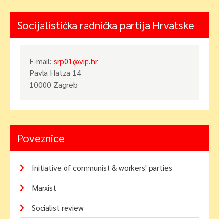
Socijalistička radnička partija Hrvatske
E-mail:
srp01@vip.hr
Pavla Hatza 14
10000 Zagreb
Poveznice
Initiative of communist & workers' parties
Marxist
Socialist review