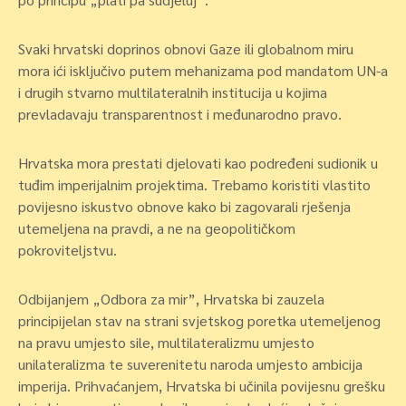
Svaki hrvatski doprinos obnovi Gaze ili globalnom miru
mora ići isključivo putem mehanizama pod mandatom UN-a
i drugih stvarno multilateralnih institucija u kojima
prevladavaju transparentnost i međunarodno pravo.
Hrvatska mora prestati djelovati kao podređeni sudionik u
tuđim imperijalnim projektima. Trebamo koristiti vlastito
povijesno iskustvo obnove kako bi zagovarali rješenja
utemeljena na pravdi, a ne na geopolitičkom
pokroviteljstvu.
Odbijanjem „Odbora za mir”, Hrvatska bi zauzela
principijelan stav na strani svjetskog poretka utemeljenog
na pravu umjesto sile, multilateralizmu umjesto
unilateralizma te suverenitetu naroda umjesto ambicija
imperija. Prihvaćanjem, Hrvatska bi učinila povijesnu grešku