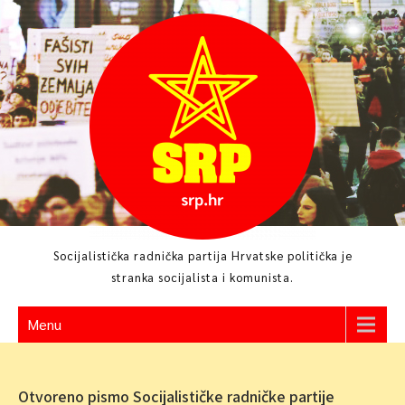
Skip
to
content
Socijalistička radnička partija Hrvatske politička je
stranka socijalista i komunista.
Menu
Otvoreno pismo Socijalističke radničke partije