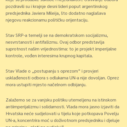
pozdravili su i krajnje desni lideri poput argentinskog
predsjednika Javiera Mileija, što dodatno naglašava
njegovu reakcionarnu političku orijentaciju.
Stav SRP-a temelji se na demokratskom socijalizmu,
nesvrstanosti i antifašizmu. Ovaj odbor predstavlja
suprotnost našim vrijednostima: to je projekt imperijalne
kontrole, vođen interesima krupnog kapitala.
Stav Vlade o „postupanju s oprezom“ i provjeri
usklađenosti odbora s odlukama UN-a nije dovoljan. Oprez
mora ustupiti mjesto načelnom odbijanju.
Zalažemo se za vanjsku politiku utemeljenu na istinskom
antiimperijalizmu i solidarnosti. Vlada mora jasno izjaviti da
Hrvatska neće sudjelovati u tijelu koje potkopava Povelju
UN-a, koncentrira moć u doživotnom predsjedniku i djeluje
po principu „plati pa sudjeluj“.