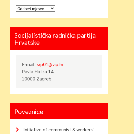
Arhiva
Socijalistička radnička partija
Hrvatske
E-mail:
srp01@vip.hr
Pavla Hatza 14
10000 Zagreb
Poveznice
Initiative of communist & workers'