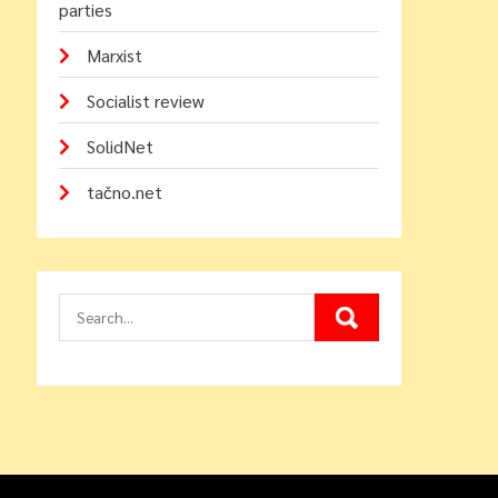
parties
Marxist
Socialist review
SolidNet
tačno.net