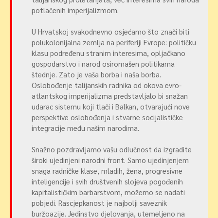
potlačenih imperijalizmom.
U Hrvatskoj svakodnevno osjećamo što znači biti
polukolonijalna zemlja na periferiji Evrope: političku
klasu podređenu stranim interesima, opljačkano
gospodarstvo i narod osiromašen politikama
štednje. Zato je vaša borba i naša borba.
Oslobođenje talijanskih radnika od okova evro-
atlantskog imperijalizma predstavljalo bi snažan
udarac sistemu koji tlači i Balkan, otvarajući nove
perspektive oslobođenja i stvarne socijalističke
integracije među našim narodima.
Snažno pozdravljamo vašu odlučnost da izgradite
široki ujedinjeni narodni front. Samo ujedinjenjem
snaga radničke klase, mladih, žena, progresivne
inteligencije i svih društvenih slojeva pogođenih
kapitalističkim barbarstvom, možemo se nadati
pobjedi. Rascjepkanost je najbolji saveznik
buržoazije. Jedinstvo djelovanja, utemeljeno na