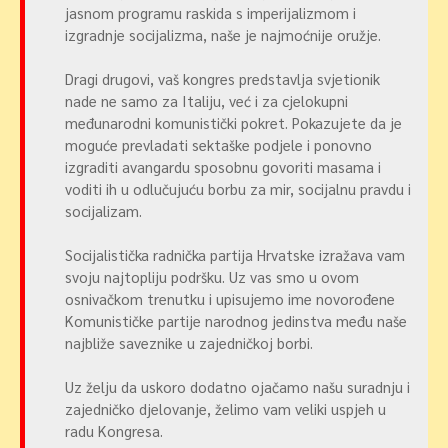
jasnom programu raskida s imperijalizmom i
izgradnje socijalizma, naše je najmoćnije oružje.
Dragi drugovi, vaš kongres predstavlja svjetionik
nade ne samo za Italiju, već i za cjelokupni
međunarodni komunistički pokret. Pokazujete da je
moguće prevladati sektaške podjele i ponovno
izgraditi avangardu sposobnu govoriti masama i
voditi ih u odlučujuću borbu za mir, socijalnu pravdu i
socijalizam.
Socijalistička radnička partija Hrvatske izražava vam
svoju najtopliju podršku. Uz vas smo u ovom
osnivačkom trenutku i upisujemo ime novorođene
Komunističke partije narodnog jedinstva među naše
najbliže saveznike u zajedničkoj borbi.
Uz želju da uskoro dodatno ojačamo našu suradnju i
zajedničko djelovanje, želimo vam veliki uspjeh u
radu Kongresa.