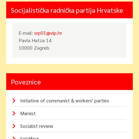
Socijalistička radnička partija Hrvatske
E-mail:
srp01@vip.hr
Pavla Hatza 14
10000 Zagreb
Poveznice
Initiative of communist & workers' parties
Marxist
Socialist review
SolidNet