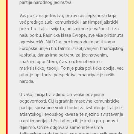
partije narodnog jedinstva.
Vaš poziv na jedinstvo, protiv rascjepkanosti koja
već predugo slabi komunistički i antiimperijalistički
pokret u Italiji i svijetu, od iznimne je važnosti i za
našu borbu. Radnička klasa Evrope, sve više pritisnuta
agresivnošću NATO-a, protunarodnim politikama
Europske unije i brutalnim izrabljivanjem financijskog
kapitala, danas ima potrebu za jedinstvenim,
snažnim uporištem, čvrsto utemeljenim u
marksističkoj teoriji. To nije puka politička opcija, već
pitanje opstanka perspektiva emancipacije naših
naroda.
U vašoj inicijativi vidimo čin velike povijesne
odgovornosti. Cilj izgradnje masovne komunističke
partije, sposobne voditi borbu za izvlačenje Italije iz
atlantskog i evopskog kaveza te njezino svrstavanje
u antiimperijalistički tabor, cilj je koji u potpunosti
dijelimo. On ne odgovara samo interesima
talijanskog proletarijata, već interesima svih naroda