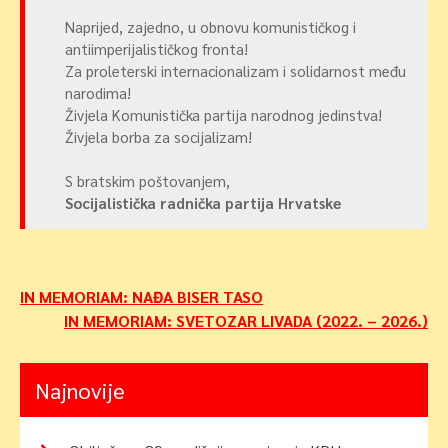
Naprijed, zajedno, u obnovu komunističkog i
antiimperijalističkog fronta!
Za proleterski internacionalizam i solidarnost među
narodima!
Živjela Komunistička partija narodnog jedinstva!
Živjela borba za socijalizam!
S bratskim poštovanjem,
Socijalistička radnička partija Hrvatske
Navigacija
IN MEMORIAM: NAĐA BISER TASO
IN MEMORIAM: SVETOZAR LIVADA (2022. – 2026.)
objava
Najnovije