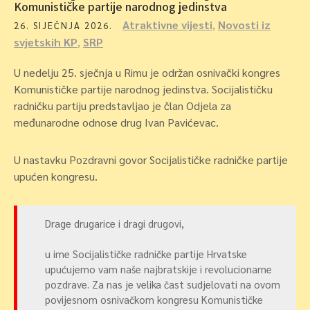
Komunističke partije narodnog jedinstva
Atraktivne vijesti
,
Novosti iz
26. SIJEČNJA 2026.
svjetskih KP
,
SRP
U nedelju 25. sječnja u Rimu je održan osnivački kongres
Komunističke partije narodnog jedinstva. Socijalističku
radničku partiju predstavljao je član Odjela za
međunarodne odnose drug Ivan Pavićevac.
U nastavku Pozdravni govor Socijalističke radničke partije
upućen kongresu.
Drage drugarice i dragi drugovi,
u ime Socijalističke radničke partije Hrvatske
upućujemo vam naše najbratskije i revolucionarne
pozdrave. Za nas je velika čast sudjelovati na ovom
povijesnom osnivačkom kongresu Komunističke