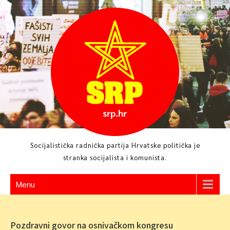
Skip
to
content
Socijalistička radnička partija Hrvatske politička je
stranka socijalista i komunista.
Menu
Pozdravni govor na osnivačkom kongresu