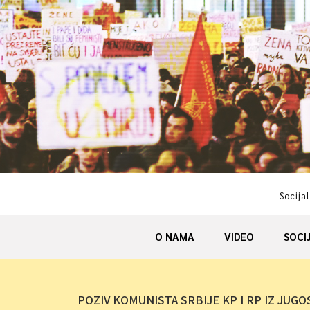
Skip
to
content
Socijal
O NAMA
VIDEO
SOCI
POZIV KOMUNISTA SRBIJE KP I RP IZ JUGO