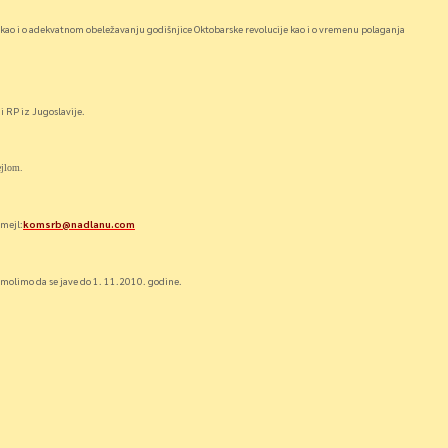
kao i o adekvatnom obeležavanju godišnjice Oktobarske revolucije kao i o vremenu polaganja
 RP iz Jugoslavije.
ejlom.
mejl:
komsrb@nadlanu.com
 molimo da se jave do 1. 11.2010. godine.