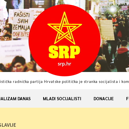
istička radnička partija Hrvatske politička je stranka socijalista i ko
JALIZAM DANAS
MLADI SOCIJALISTI
DONACIJE
F
SLAVIJE