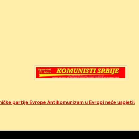
dničke partije Evrope Antikomunizam u Evropi neće uspjeti!