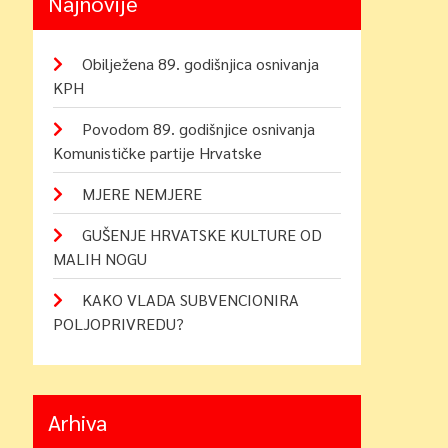
Najnovije
Obilježena 89. godišnjica osnivanja
KPH
Povodom 89. godišnjice osnivanja
Komunističke partije Hrvatske
MJERE NEMJERE
GUŠENJE HRVATSKE KULTURE OD
MALIH NOGU
KAKO VLADA SUBVENCIONIRA
POLJOPRIVREDU?
Arhiva