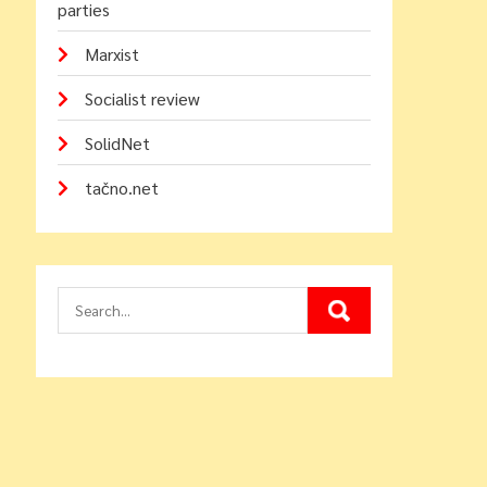
parties
Marxist
Socialist review
SolidNet
tačno.net