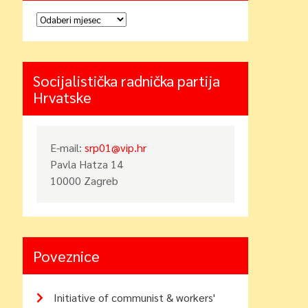
Arhiva
Socijalistička radnička partija
Hrvatske
E-mail:
srp01@vip.hr
Pavla Hatza 14
10000 Zagreb
Poveznice
Initiative of communist & workers'