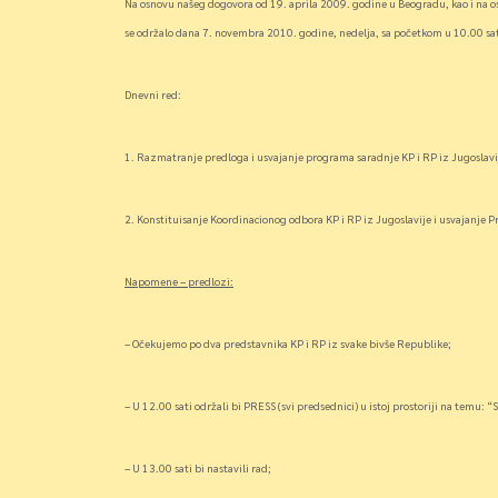
Na osnovu našeg dogovora od 19. aprila 2009. godine u Beogradu, kao i na o
se održalo dana 7. novembra 2010. godine, nedelja, sa početkom u 10.00 sat
Dnevni red:
1.
Razmatranje predloga i usvajanje programa saradnje KP i RP iz Jugoslavi
2. Konstituisanje Koordinacionog odbora KP i RP iz Jugoslavije i usvajanje P
Napomene – predlozi:
– Očekujemo po dva predstavnika KP i RP iz svake bivše Republike;
– U 12.00 sati održali bi PRESS (svi predsednici) u istoj prostoriji na temu: 
– U 13.00 sati bi nastavili rad;