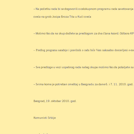
– Na početku rada bi se dogovorili o celokupnom programu rada savetovanja 
cveća na grob Josipa Broza Tita u Kući cveća
– Molimo Vas da na skup dođete sa predlogom za dva člana koord. Odbora KP i
–
Predlog programa saradnje i pravilnik o radu biće Vam naknadno dostavljeni e-m
– Sve predloge u vezi uspešnog rada našeg skupa molimo Vas da pošaljete
na
– Svima kome je potreban smeštaj u Beogradu za dane 6. i 7. 11. 2010. god.
Beograd, 19. oktobar 2010. god.
Komunisti Srbije