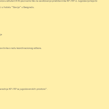
snovu odluke CK KS pozivamo Vas na savetovanje predstavnika KP i RP iz Jugoslavije koje bi
i u hotelu “Slavija” u Beogradu.
je
ravilnika o radu koordinacionog odbora.
“Saradnja KP i RP sa jugoslovenskih prostora”.