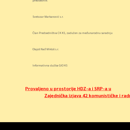
predsednik:
Svetozar Markanović s.r.
Član Predsedništva CK KS, zadužen za međunarodnu saradnju
Olajoš Nađ Mikloš s.r.
Informativna služba GIO KS
Navigacija
Provaljeno u prostorije HDZ-a i SRP-a u
Zajednička izjava 42 komunističke i ra
objava