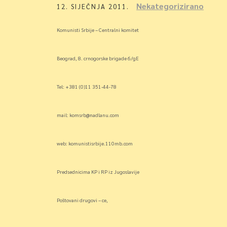
Nekategorizirano
12. SIJEČNJA 2011.
Komunisti Srbije – Centralni komitet
Beograd, 8. crnogorske brigade 6/gE
Tel: +381 (0)11 351-44-78
mail: komsrb@nadlanu.com
web: komunistisrbije.110mb.com
Predsednicima KP i RP iz Jugoslavije
Poštovani drugovi – ce,