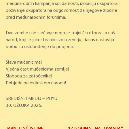
međunarodnih kampanja solidarnosti, izolaciju okupatora i
pozivanje okupatora na odgovornost za njegove zločine
pred međunarodnim forumima.
Dan zemlje nije sjećanje nego je trajni čin otpora, a naš
narod, koji je jučer branio svoju zemlju, danas nastavlja
borbu za oslobođenje do pobjede.
Slava mučenicima!
Vječna čast mučenicima zemlje!
Sloboda za zatočenike!
Pobjeda palestinskom narodu!
SREDIŠNJI MEDIJ – PDYU
30. OŽUJKA 2026.
JAVNI LINČ ISTINE
17 GODINA „NATOVANJA“