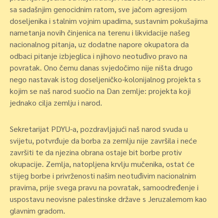
sa sadašnjim genocidnim ratom, sve jačom agresijom
doseljenika i stalnim vojnim upadima, sustavnim pokušajima
nametanja novih činjenica na terenu i likvidacije našeg
nacionalnog pitanja, uz dodatne napore okupatora da
odbaci pitanje izbjeglica i njihovo neotuđivo pravo na
povratak. Ono čemu danas svjedočimo nije ništa drugo
nego nastavak istog doseljeničko-kolonijalnog projekta s
kojim se naš narod suočio na Dan zemlje: projekta koji
jednako cilja zemlju i narod.
Sekretarijat PDYU-a, pozdravljajući naš narod svuda u
svijetu, potvrđuje da borba za zemlju nije završila i neće
završiti te da njezina obrana ostaje bit borbe protiv
okupacije. Zemlja, natopljena krvlju mučenika, ostat će
stijeg borbe i privrženosti našim neotuđivim nacionalnim
pravima, prije svega pravu na povratak, samoodređenje i
uspostavu neovisne palestinske države s Jeruzalemom kao
glavnim gradom.