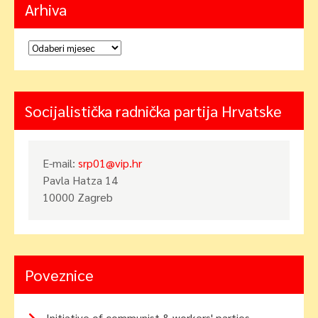
Arhiva
Arhiva
Socijalistička radnička partija Hrvatske
E-mail:
srp01@vip.hr
Pavla Hatza 14
10000 Zagreb
Poveznice
Initiative of communist & workers' parties