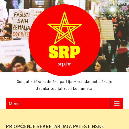
Skip
to
content
Socijalistička radnička partija Hrvatske politička je
stranka socijalista i komunista.
Menu
PRIOPĆENJE SEKRETARIJATA PALESTINSKE