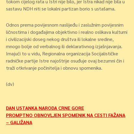
tokom cijelog rata u Istri nije bilo, jer Istra nikad nije bila u
sastavu NDH niti se lokalni partizan borio s ustašama.
Odnos prema povijesnom naslijeđu i zaslužnim povijesnim
ličnostima i događajima objektivno i realno oslikava kulturni
i civilizacijski doseg nekog društva ili lokalne sredine,
mnogo bolje od verbalnog ili deklarativnog izjašnjavanja.
Imajući to u vidu, Regionalna organizacija Socijalističke
radničke partije Istre najoštrije osuđuje ovaj bezumni čin i
traži otkrivanje počinitelja i obnovu spomenika.
(dv)
Navigacija
DAN USTANKA NARODA CRNE GORE
PROMPTNO OBNOVLJEN SPOMENIK NA CESTI FAŽANA
objava
– GALIŽANA