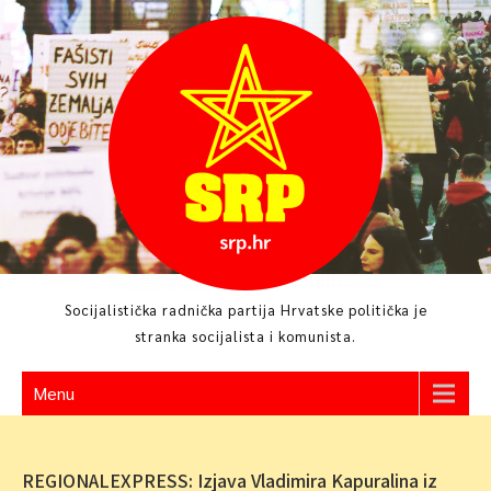
Skip
to
content
Socijalistička radnička partija Hrvatske politička je
stranka socijalista i komunista.
Menu
REGIONALEXPRESS: Izjava Vladimira Kapuralina iz