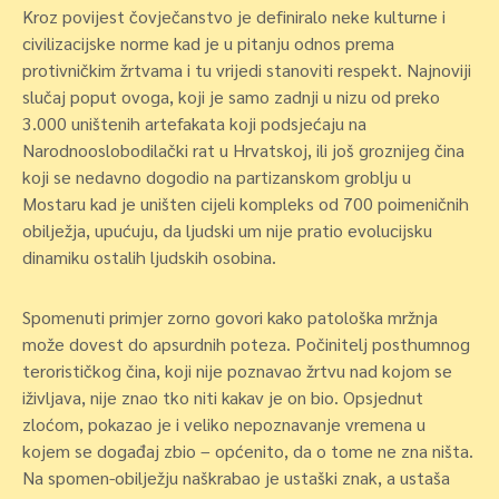
Kroz povijest čovječanstvo je definiralo neke kulturne i
civilizacijske norme kad je u pitanju odnos prema
protivničkim žrtvama i tu vrijedi stanoviti respekt. Najnoviji
slučaj poput ovoga, koji je samo zadnji u nizu od preko
3.000 uništenih artefakata koji podsjećaju na
Narodnooslobodilački rat u Hrvatskoj, ili još groznijeg čina
koji se nedavno dogodio na partizanskom groblju u
Mostaru kad je uništen cijeli kompleks od 700 poimeničnih
obilježja, upućuju, da ljudski um nije pratio evolucijsku
dinamiku ostalih ljudskih osobina.
Spomenuti primjer zorno govori kako patološka mržnja
može dovest do apsurdnih poteza. Počinitelj posthumnog
terorističkog čina, koji nije poznavao žrtvu nad kojom se
iživljava, nije znao tko niti kakav je on bio. Opsjednut
zloćom, pokazao je i veliko nepoznavanje vremena u
kojem se događaj zbio – općenito, da o tome ne zna ništa.
Na spomen-obilježju naškrabao je ustaški znak, a ustaša