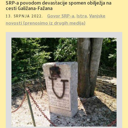
SRP-a povodom devastacije spomen obilježja na
cesti Galižana-Fažana
Govor SRP-a
,
Istra
,
Vanjske
13. SRPNJA 2022.
novosti (prenosimo iz drugih medija)