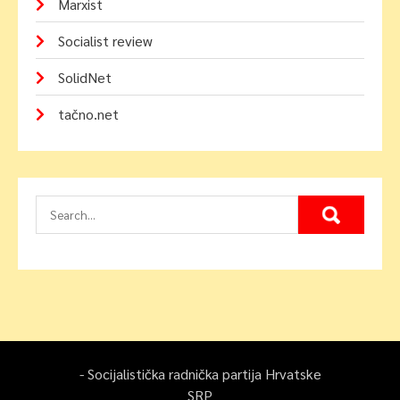
Marxist
Socialist review
SolidNet
tačno.net
- Socijalistička radnička partija Hrvatske
SRP