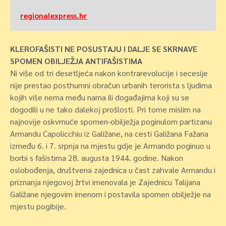
regionalexpress.hr
KLEROFAŠISTI NE POSUSTAJU I DALJE SE SKRNAVE
SPOMEN OBILJEŽJA ANTIFAŠISTIMA
Ni više od tri desetljeća nakon kontrarevolucije i secesije
nije prestao posthumni obračun urbanih terorista s ljudima
kojih više nema među nama ili događajima koji su se
dogodili u ne tako dalekoj prošlosti. Pri tome mislim na
najnovije oskvrnuće spomen-obilježja poginulom partizanu
Armandu Capolicchiu iz Galižane, na cesti Galižana Fažana
između 6. i 7. srpnja na mjestu gdje je Armando poginuo u
borbi s fašistima 28. augusta 1944. godine. Nakon
oslobođenja, društvena zajednica u čast zahvale Armandu i
priznanja njegovoj žrtvi imenovala je Zajednicu Talijana
Galižane njegovim imenom i postavila spomen obilježje na
mjestu pogibije.