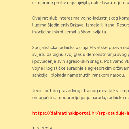
usmjerene protiv najranjivijih, dok stvaratelji te b
Ovaj rat služi interesima vojno-industrijskog kom
ljudima Sjedinjenih Država, Izraela ili Irana. Res
i socijalnoj skrbi zemalja širom svijeta.
Socijalistička radnička partija Hrvatske poziva ra
svijetu da dignu svoj glas u demonstriranju svog 
i povlačenje svih agresorskih snaga. Pozivamo vl
vojne i logističke suradnje s agresorskim država
sankcija i blokada nametnutih iranskom narodu.
Jedini put do pravednog i trajnog mira je kraj imp
omogućiti samoopredjeljenje naroda, radničku d
https://dalmatinskiportal.hr/srp-osuduje-im
1. 3. 2026.