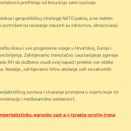
rutalnosti profitiraju od kriza koje sami izazivaju.
pleksa i geopolitičkoj strategiji NATO pakta, a ne radnim
ursi potrošeni na razaranje oduzeti su zdravstvu, obrazovanju
dničku klasu i sve progresivne snage u Hrvatskoj, Europi i
protivljenja. Zahtijevamo trenutačno zaustavljanje agresije
adu RH da službeno osudi ovaj napad i prekine sve oblike
ma. Nadalje, zahtijevamo hitno ukidanje svih nezakonitih
erijalističkog sustava i stvaranje promjena u svijetu koje će
emokraciju i međunarodnu solidarnost.
perijalisticku-agresiju-sad-a-i-izraela-protiv-irana