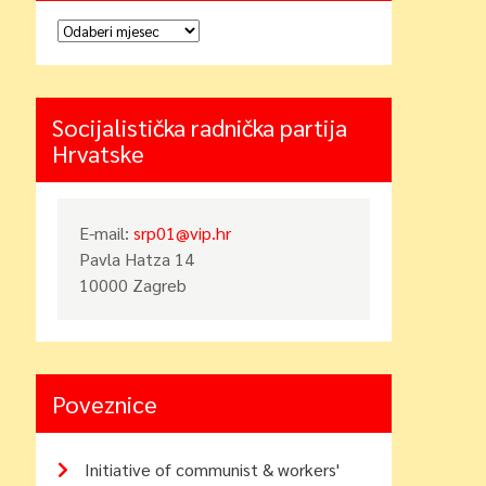
Arhiva
Socijalistička radnička partija
Hrvatske
E-mail:
srp01@vip.hr
Pavla Hatza 14
10000 Zagreb
Poveznice
Initiative of communist & workers'