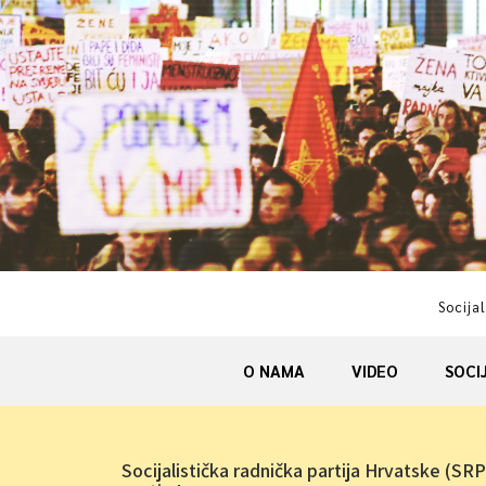
Skip
to
content
Socijal
O NAMA
VIDEO
SOCI
Socijalistička radnička partija Hrvatske (SRP