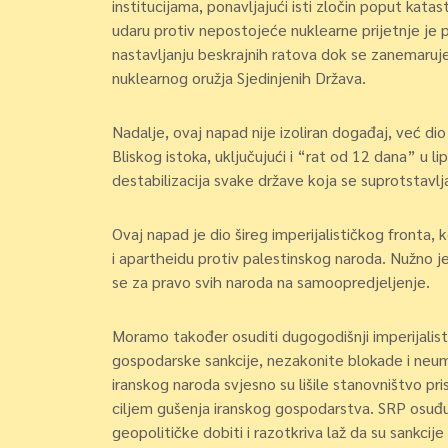
institucijama, ponavljajući isti zločin poput kat
udaru protiv nepostojeće nuklearne prijetnje je 
nastavljanju beskrajnih ratova dok se zanemaruje 
nuklearnog oružja Sjedinjenih Država.
Nadalje, ovaj napad nije izoliran događaj, već di
Bliskog istoka, uključujući i “rat od 12 dana” u li
destabilizacija svake države koja se suprotstavlj
Ovaj napad je dio šireg imperijalističkog fronta, 
i apartheidu protiv palestinskog naroda. Nužno je
se za pravo svih naroda na samoopredjeljenje.
Moramo također osuditi dugogodišnji imperijalisti
gospodarske sankcije, nezakonite blokade i neumol
iranskog naroda svjesno su lišile stanovništvo pr
ciljem gušenja iranskog gospodarstva. SRP osuđuje
geopolitičke dobiti i razotkriva laž da su sankcij