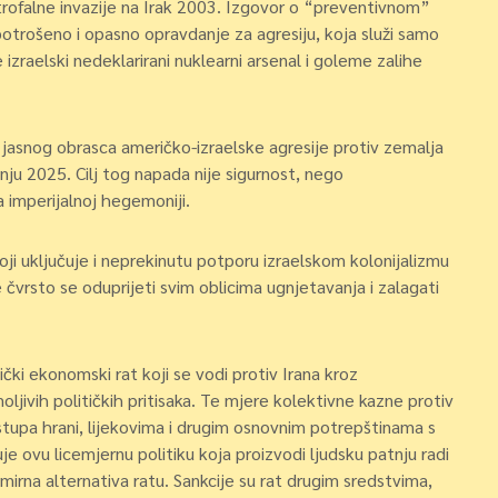
astrofalne invazije na Irak 2003. Izgovor o “preventivnom”
potrošeno i opasno opravdanje za agresiju, koja služi samo
izraelski nedeklarirani nuklearni arsenal i goleme zalihe
o jasnog obrasca američko-izraelske agresije protiv zemalja
pnju 2025. Cilj tog napada nije sigurnost, nego
a imperijalnoj hegemoniji.
koji uključuje i neprekinutu potporu izraelskom kolonijalizmu
 čvrsto se oduprijeti svim oblicima ugnjetavanja i zalagati
čki ekonomski rat koji se vodi protiv Irana kroz
jivih političkih pritisaka. Te mjere kolektivne kazne protiv
istupa hrani, lijekovima i drugim osnovnim potrepštinama s
 ovu licemjernu politiku koja proizvodi ljudsku patnju radi
e mirna alternativa ratu. Sankcije su rat drugim sredstvima,