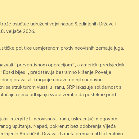
strože osuđuje udruženi vojni napad Sjedinjenih Država i
28. veljače 2026.
ističke politike usmjerenom protiv neovisnih zemalja juga.
o nazvali “preventivnom operacijom”, a američki predsjednik
“Epski bijes”, predstavlja besramno kršenje Povelje
odnog prava, ali i ruganje upravo od njih nedavno
i sa strukturom vlasti u Iranu, SRP iskazuje solidarnost s
plaćaju cijenu odbijanju svoje zemlje da poklekne pred
jalni integritet i neovisnost Irana, uskraćujući njegovom
tranog uplitanja. Napad, pokrenut bez odobrenja Vijeća
jedinjenih Američkih Država i Izraela prema multilateralnim