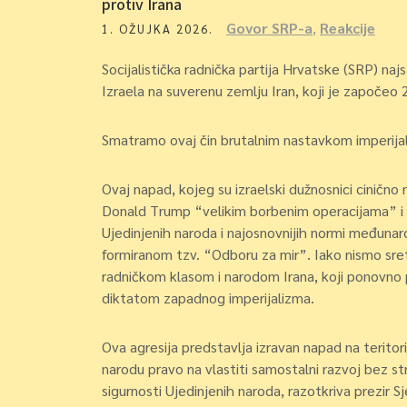
protiv Irana
Govor SRP-a
,
Reakcije
1. OŽUJKA 2026.
Socijalistička radnička partija Hrvatske (SRP) naj
Izraela na suverenu zemlju Iran, koji je započeo 
Smatramo ovaj čin brutalnim nastavkom imperijal
Ovaj napad, kojeg su izraelski dužnosnici ciničn
Donald Trump “velikim borbenim operacijama” i 
Ujedinjenih naroda i najosnovnijih normi međunar
formiranom tzv. “Odboru za mir”. Iako nismo sretn
radničkom klasom i narodom Irana, koji ponovno 
diktatom zapadnog imperijalizma.
Ova agresija predstavlja izravan napad na teritori
narodu pravo na vlastiti samostalni razvoj bez s
sigurnosti Ujedinjenih naroda, razotkriva prezir S