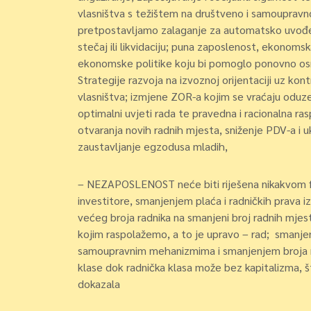
vlasništva s težištem na društveno i samoupravn
pretpostavljamo zalaganje za automatsko uvođe
stečaj ili likvidaciju; puna zaposlenost, ekonoms
ekonomske politike koju bi pomoglo ponovno os
Strategije razvoja na izvoznoj orijentaciji uz ko
vlasništva; izmjene ZOR-a kojim se vraćaju oduze
optimalni uvjeti rada te pravedna i racionalna ras
otvaranja novih radnih mjesta, sniženje PDV-a i 
zaustavljanje egzodusa mladih,
– NEZAPOSLENOST neće biti riješena nikakvom fle
investitore, smanjenjem plaća i radničkih prava
većeg broja radnika na smanjeni broj radnih mjest
kojim raspolažemo, a to je upravo – rad; smanj
samoupravnim mehanizmima i smanjenjem broja ra
klase dok radnička klasa može bez kapitalizma, št
dokazala