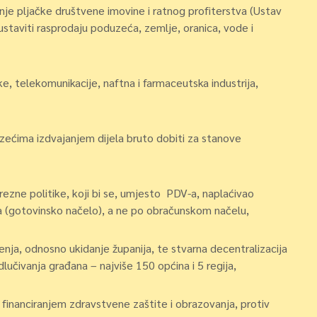
anje pljačke društvene imovine i ratnog profiterstva (Ustav
ustaviti rasprodaju poduzeća, zemlje, oranica, vode i
, telekomunikacije, naftna i farmaceutska industrija,
ima izdvajanjem dijela bruto dobiti za stanove
zne politike, koji bi se, umjesto PDV-a, naplaćivao
a (gotovinsko načelo), a ne po obračunskom načelu,
ja, odnosno ukidanje županija, te stvarna decentralizacija
učivanja građana – najviše 150 općina i 5 regija,
financiranjem zdravstvene zaštite i obrazovanja, protiv