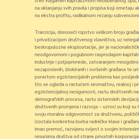
sferi vulgarnim kapitalizmom neoliberalnog tipa,
na uklanjanju svih pravila i propisa koji ometaju 
na ekstra profitu, radikalnom rezanju subvencionir
Tranzicija, donoseći ropstvo velikom broju građ
i privatizacijom društvenog vlasništva, uz nelegal
beskrupulozne eksploatacije, jer je nacionalistička
neodgovornom i pogubnom rasprodajom kapitalnih
industrije i poljoprivrede, zatvaranjem mnogobro
nezaposlenih, blokiranih i ovršenih građana te um
porastom egzistencijalnih problema kao posljedic
što se ogleda u rastućem siromaštvu, realnoj i pri
egzistencijalnoj nesigurnosti, rastu društvenih n
demografskih procesa, rastu sistemskih devijacija
društvenih promjena i razvoja – uzroci su koji su
svoju moralnu odgovornost za društvenu, politič
izostala konkretna borba radničke klase i građa
imao premoć, razvijenu svijest o svojim interesim
resursima društva od strane privatnih korporaci