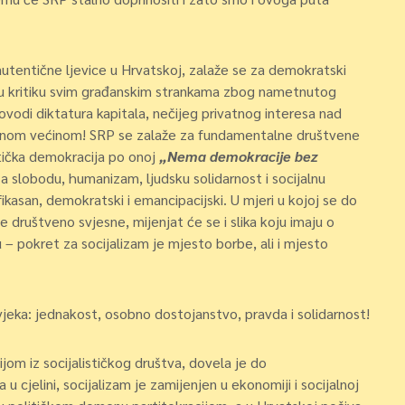
a autentične ljevice u Hrvatskoj, zalaže se za demokratski
iju kritiku svim građanskim strankama zbog nametnutog
rovodi diktatura kapitala, nečijeg privatnog interesa nad
iranom većinom! SRP se zalaže za fundamentalne društvene
itička demokracija po onoj
„Nema demokracije bez
a slobodu, humanizam, ljudsku solidarnost i socijalnu
ikasan, demokratski i emancipacijski. U mjeri u kojoj se do
društveno svjesne, mijenjat će se i slika koju imaju o
u – pokret za socijalizam je mjesto borbe, ali i mjesto
vjeka: jednakost, osobno dostojanstvo, pravda i solidarnost!
ijom iz socijalističkog društva, dovela je do
 cjelini, socijalizam je zamijenjen u ekonomiji i socijalnoj