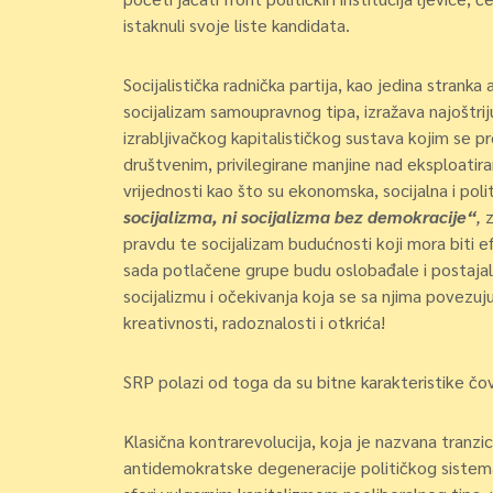
istaknuli svoje liste kandidata.
Socijalistička radnička partija, kao jedina strank
socijalizam samoupravnog tipa, izražava najoštr
izrabljivačkog kapitalističkog sustava kojim se p
društvenim, privilegirane manjine nad eksploat
vrijednosti kao što su ekonomska, socijalna i pol
socijalizma, ni socijalizma bez demokracije“
,
z
pravdu te socijalizam budućnosti koji mora biti ef
sada potlačene grupe budu oslobađale i postajale 
socijalizmu i očekivanja koja se sa njima povezuj
kreativnosti, radoznalosti i otkrića!
SRP polazi od toga da su bitne karakteristike čo
Klasična kontrarevolucija, koja je nazvana tranzic
antidemokratske degeneracije političkog sistema u