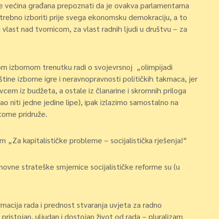
će većina građana prepoznati da je ovakva parlamentarna
trebno izboriti prije svega ekonomsku demokraciju, a to
 vlast nad tvornicom, za vlast radnih ljudi u društvu – za
nom izbornom trenutku radi o svojevrsnoj „olimpijadi
štine izborne igre i neravnopravnosti političkih takmaca, jer
cem iz budžeta, a ostale iz članarine i skromnih priloga
o niti jedne jedine lipe), ipak izlazimo samostalno na
tome pridruže.
vom
„Za kapitalističke probleme – socijalistička rješenja!“
novne strateške smjernice socijalističke reforme su (u
acija rada i prednost stvaranja uvjeta za radno
 pristojan, uljudan i dostojan život od rada – pluralizam