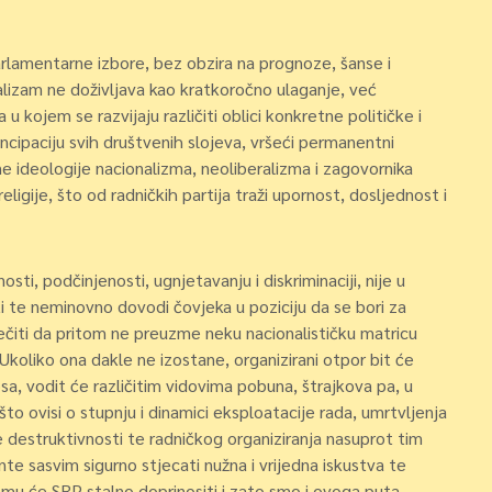
arlamentarne izbore, bez obzira na prognoze, šanse i
jalizam ne doživljava kao kratkoročno ulaganje, već
u kojem se razvijaju različiti oblici konkretne političke i
ancipaciju svih društvenih slojeva, vršeći permanentni
ne ideologije nacionalizma, neoliberalizma i zagovornika
igije, što od radničkih partija traži upornost, dosljednost i
sti, podčinjenosti, ugnjetavanju i diskriminaciji, nije u
i te neminovno dovodi čovjeka u poziciju da se bori za
ječiti da pritom ne preuzme neku nacionalističku matricu
 Ukoliko ona dakle ne izostane, organizirani otpor bit će
sa, vodit će različitim vidovima pobuna, štrajkova pa, u
to ovisi o stupnju i dinamici eksploatacije rada, umrtvljenja
e destruktivnosti te radničkog organiziranja nasuprot tim
 sasvim sigurno stjecati nužna i vrijedna iskustva te
, čemu će SRP stalno doprinositi i zato smo i ovoga puta