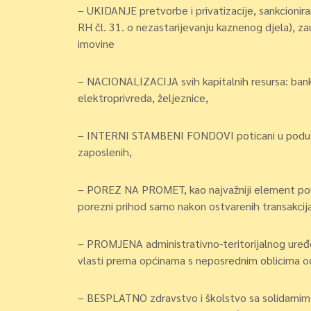
– UKIDANJE pretvorbe i privatizacije, sankcionir
RH čl. 31. o nezastarijevanju kaznenog djela), za
imovine
– NACIONALIZACIJA svih kapitalnih resursa: banke
elektroprivreda, željeznice,
– INTERNI STAMBENI FONDOVI poticani u poduzeć
zaposlenih,
– POREZ NA PROMET, kao najvažniji element pore
porezni prihod samo nakon ostvarenih transakcij
– PROMJENA administrativno-teritorijalnog uređen
vlasti prema općinama s neposrednim oblicima odl
– BESPLATNO zdravstvo i školstvo sa solidarnim 