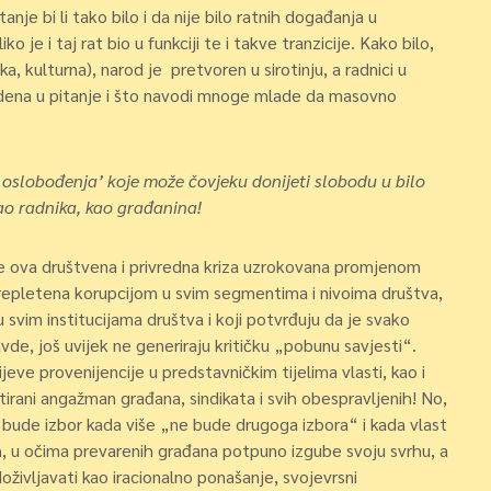
anje bi li tako bilo i da nije bilo ratnih događanja u
iko je i taj rat bio u funkciji te i takve tranzicije. Kako bilo,
 kulturna), narod je pretvoren u sirotinju, a radnici u
vedena u pitanje i što navodi mnoge mlade da masovno
oslobođenja’ koje može čovjeku donijeti slobodu u bilo
o radnika, kao građanina!
je ova društvena i privredna kriza uzrokovana promjenom
prepletena korupcijom u svim segmentima i nivoima društva,
a u svim institucijama društva i koji potvrđuju da je svako
de, još uvijek ne generiraju kritičku „pobunu savjesti“.
jeve provenijencije u predstavničkim tijelima vlasti, kao i
entirani angažman građana, sindikata i svih obespravljenih! No,
bude izbor kada više „ne bude drugoga izbora“ i kada vlast
ćih, u očima prevarenih građana potpuno izgube svoju svrhu, a
oživljavati kao iracionalno ponašanje, svojevrsni