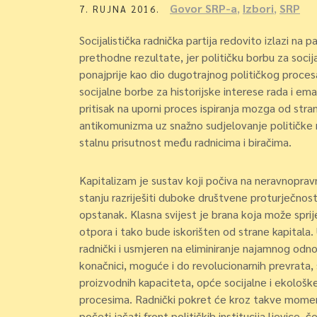
Govor SRP-a
,
Izbori
,
SRP
7. RUJNA 2016.
Socijalistička radnička partija
redovito izlazi na p
prethodne rezultate, jer političku borbu za soci
ponajprije kao dio dugotrajnog političkog procesa 
socijalne borbe za historijske interese rada i em
pritisak na uporni proces ispiranja mozga od stra
antikomunizma uz snažno sudjelovanje političke rel
stalnu prisutnost među radnicima i biračima.
Kapitalizam je sustav koji počiva na neravnopravno
stanju razriješiti duboke društvene proturječnost
opstanak. Klasna svijest je brana koja može spri
otpora i tako bude iskorišten od strane kapitala.
radnički i usmjeren na eliminiranje najamnog odno
konačnici, moguće i do revolucionarnih prevrata, š
proizvodnih kapaciteta, opće socijalne i ekološk
procesima. Radnički pokret će kroz takve momente
početi jačati front političkih institucija ljevice