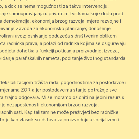
o, a dok se nema mogućnosti za takvu intervenciju,
nje samoupravljanja u privatnim tvrtkama koje dođu pred
ka demokracija, ekonomija brzog razvoja; mjere razvojne i
nivanje Zavoda za ekonomsko planiranje; donošenje
ntrolirani uvoz; osnivanje poduzeća s društvenim oblikom
ta radnička prava, a polazi od radnika kojima se osiguravaju
podjela dohotka u funkciji poticanja proizvodnje, izvoza,
ukidanje parafiskalnih nameta, podizanje životnog standarda,
ksibilizacijom tržišta rada, pogodnostima za poslodavce i
 izmjenama ZOR-a jer poslodavcima stanje potražnje sve
a trajno odgovara. Mi se moramo osloniti na jedini resurs s
enje nezaposlenosti ekonomijom brzog razvoja,
dnih sati. Kapitalizam ne može preživjeti bez radničke
o je kao vlasnik sredstava za proizvodnju u socijalizmu i