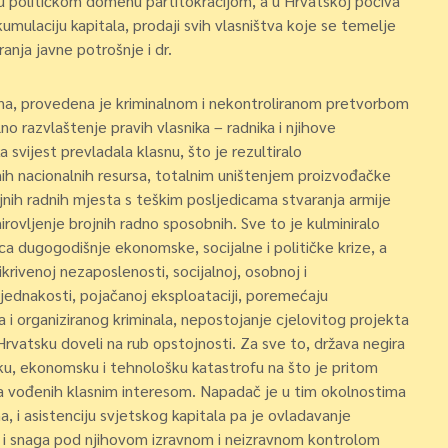
 u političkom domenu partitokracijom, a u Hrvatskoj počiva
akumulaciju kapitala, prodaji svih vlasništva koje se temelje
anja javne potrošnje i dr.
ana, provedena je kriminalnom i nekontroliranom pretvorbom
no razvlaštenje pravih vlasnika – radnika i njihove
 svijest prevladala klasnu, što je rezultiralo
 nacionalnih resursa, totalnim uništenjem proizvođačke
jnih radnih mjesta s teškim posljedicama stvaranja armije
irovljenje brojnih radno sposobnih. Sve to je kulminiralo
a dugogodišnje ekonomske, socijalne i političke krize, a
krivenoj nezaposlenosti, socijalnoj, osobnoj i
ejednakosti, pojačanoj eksploataciji, poremećaju
 i organiziranog kriminala, nepostojanje cjelovitog projekta
 Hrvatsku doveli na rub opstojnosti. Za sve to, država negira
ku, ekonomsku i tehnološku katastrofu na što je pritom
na vođenih klasnim interesom. Napadač je u tim okolnostima
a, i asistenciju svjetskog kapitala pa je ovladavanje
ja i snaga pod njihovom izravnom i neizravnom kontrolom