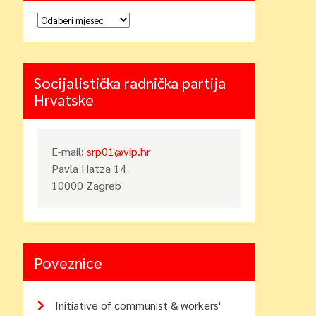
Arhiva
Socijalistička radnička partija
Hrvatske
E-mail:
srp01@vip.hr
Pavla Hatza 14
10000 Zagreb
Poveznice
Initiative of communist & workers'