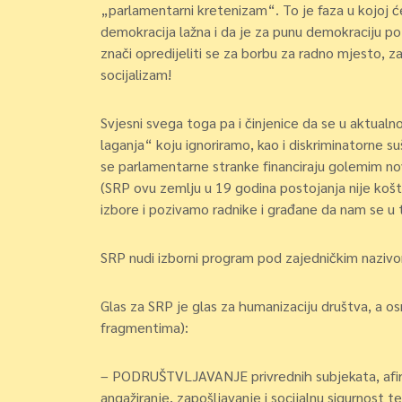
„parlamentarni kretenizam“. To je faza u kojoj 
demokracija lažna i da je za punu demokraciju po
znači opredijeliti se za borbu za radno mjesto, za
socijalizam!
Svjesni svega toga pa i činjenice da se u aktual
laganja“ koju ignoriramo, kao i diskriminatorne su
se parlamentarne stranke financiraju golemim nov
(SRP ovu zemlju u 19 godina postojanja nije košta
izbore i pozivamo radnike i građane da nam se u 
SRP nudi izborni program pod zajedničkim nazi
Glas za SRP je glas za humanizaciju društva, a os
fragmentima):
– PODRUŠTVLJAVANJE privrednih subjekata, afirm
angažiranje, zapošljavanje i socijalnu sigurnost te