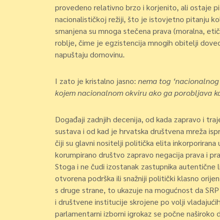
provedeno relativno brzo i korjenito, ali ostaje pit
nacionalističkoj režiji, što je istovjetno pitanju kol
smanjena su mnoga stečena prava (moralna, etička,
roblje, čime je egzistencija mnogih obitelji do
napuštaju domovinu.
I zato je kristalno jasno:
nema tog ‘nacionalnog 
kojem nacionalnom okviru ako ga porobljava ka
Događaji zadnjih decenija, od kada zapravo i tra
sustava i od kad je hrvatska društvena mreža is
čiji su glavni nositelji politička elita inkorporiran
korumpirano društvo zapravo negacija prava i prav
Stoga i ne čudi izostanak zastupnika autentične li
otvorena podrška ili snažniji politički klasno orij
s druge strane, to ukazuje na mogućnost da SRP 
i društvene institucije skrojene po volji vladaju
parlamentarni izborni igrokaz se počne naširoko d