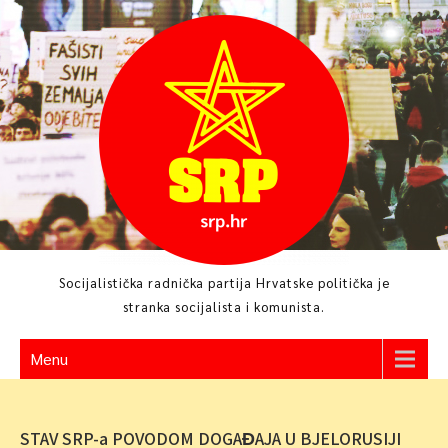
Skip
to
content
Socijalistička radnička partija Hrvatske politička je
stranka socijalista i komunista.
Menu
STAV SRP-a POVODOM DOGAĐAJA U BJELORUSIJI