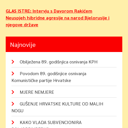
Navigacija
GLAS ISTRE: Intervju s Davorom Rakićem
Neuspjeh hibridne agresije na narod Bjelorusije i
objava
njegove države
Najnovije
Obilježena 89. godišnjica osnivanja KPH
Povodom 89. godišnjice osnivanja
Komunističke partije Hrvatske
MJERE NEMJERE
GUŠENJE HRVATSKE KULTURE OD MALIH
NOGU
KAKO VLADA SUBVENCIONIRA