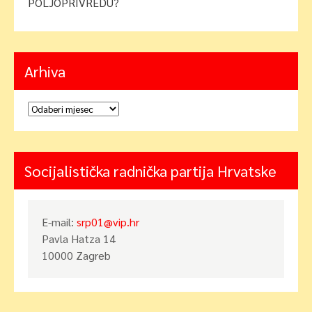
POLJOPRIVREDU?
Arhiva
Arhiva
Socijalistička radnička partija Hrvatske
E-mail:
srp01@vip.hr
Pavla Hatza 14
10000 Zagreb