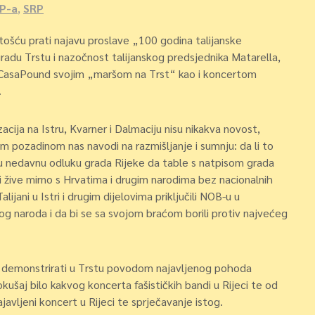
P-a
,
SRP
nutošću prati najavu proslave „100 godina talijanske
gradu Trstu i nazočnost talijanskog predsjednika Matarella,
anka CasaPound svojim „maršom na Trst“ kao i koncertom
.
izacija na Istru, Kvarner i Dalmaciju nisu nikakva novost,
pozadinom nas navodi na razmišljanje i sumnju: da li to
aju nedavnu odluku grada Rijeke da table s natpisom grada
stri žive mirno s Hrvatima i drugim narodima bez nacionalnih
ijani u Istri i drugim dijelovima priključili NOB-u u
g naroda i da bi se sa svojom braćom borili protiv najvećeg
e demonstrirati u Trstu povodom najavljenog pohoda
ušaj bilo kakvog koncerta fašističkih bandi u Rijeci te od
najavljeni koncert u Rijeci te sprječavanje istog.