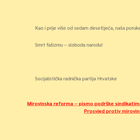
Kao i prije više od sedam desetljeća, naša poruka
Smrt fašizmu – sloboda narodu!
Socijalistička radnička partija Hrvatske
Navigacija
Mirovinska reforma – pismo podrške sindikatim
Prosvjed protiv mirovi
objava