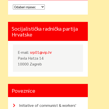
Arhiva
Socijalistička radnička partija
Hrvatske
E-mail:
srp01@vip.hr
Pavla Hatza 14
10000 Zagreb
Poveznice
Initiative of communist & workers'