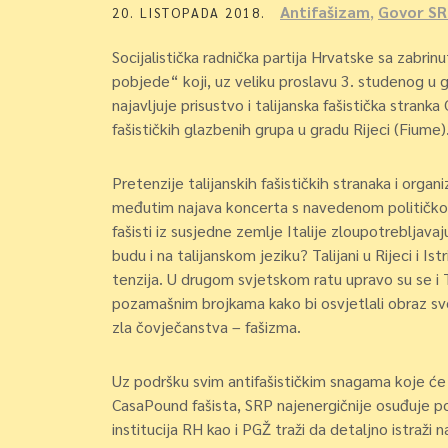
Antifašizam
,
Govor SR
20. LISTOPADA 2018.
Socijalistička radnička partija Hrvatske sa zabri
pobjede“ koji, uz veliku proslavu 3. studenog u 
najavljuje prisustvo i talijanska fašistička str
fašističkih glazbenih grupa u gradu Rijeci (Fiume)
Pretenzije talijanskih fašističkih stranaka i organ
međutim najava koncerta s navedenom političkom 
fašisti iz susjedne zemlje Italije zloupotrebljav
budu i na talijanskom jeziku? Talijani u Rijeci i I
tenzija. U drugom svjetskom ratu upravo su se i Tal
pozamašnim brojkama kako bi osvjetlali obraz svo
zla čovječanstva – fašizma.
Uz podršku svim antifašističkim snagama koje ć
CasaPound fašista, SRP najenergičnije osuđuje pok
institucija RH kao i PGŽ traži da detaljno istraži 