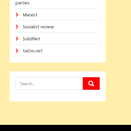
parties
Marxist
Socialist review
SolidNet
tačno.net