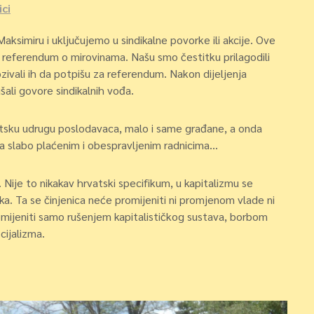
ci
ksimiru i uključujemo u sindikalne povorke ili akcije. Ove
za referendum o mirovinama. Našu smo čestitku prilagodili
ozivali ih da potpišu za referendum. Nakon dijeljenja
šali govore sindikalnih vođa.
vatsku udrugu poslodavaca, malo i same građane, a onda
na slabo plaćenim i obespravljenim radnicima…
Nije to nikakav hrvatski specifikum, u kapitalizmu se
ka. Ta se činjenica neće promijeniti ni promjenom vlade ni
mijeniti samo rušenjem kapitalističkog sustava, borbom
cijalizma.