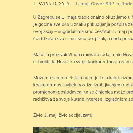
1. maj
,
Govor SRP-a
,
Radni
1. SVIBNJA 2019.
U Zagrebu se 1. maja tradicionalno okupljamo u Ma
je godine sve bilo u znaku prikupljanja potpisa 
ovoj akciji – sugrađanima smo čestitali 1. maj i p
čestitki/poziva i sami smo potpisali, a onda poslu
Malo su prozivali Vladu i ministra rada, malo Hr
ustvrdili da Hrvatska svoju konkurentnost gradi 
Možemo samo reći: tako vam je to u kapitalizmu. 
konkurentnost uvijek postiže izrabljivanjem radni
promjenom poslodavca, ta se činjenica može pro
radništva za svoje klasne interese, izgradnjom so
Živio 1. maj, živio socijalizam!