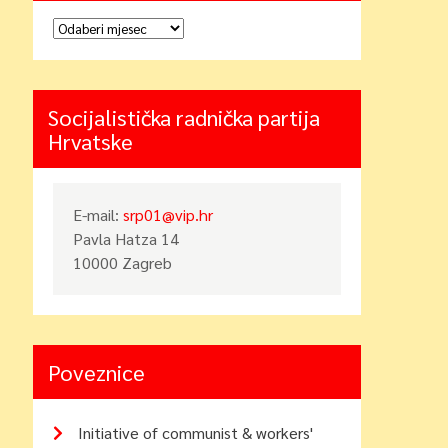
Arhiva
Socijalistička radnička partija
Hrvatske
E-mail:
srp01@vip.hr
Pavla Hatza 14
10000 Zagreb
Poveznice
Initiative of communist & workers'