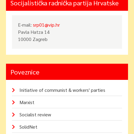
Socijalistička radnička partija Hrvatske
E-mail:
srp01@vip.hr
Pavla Hatza 14
10000 Zagreb
Poveznice
Initiative of communist & workers' parties
Marxist
Socialist review
SolidNet