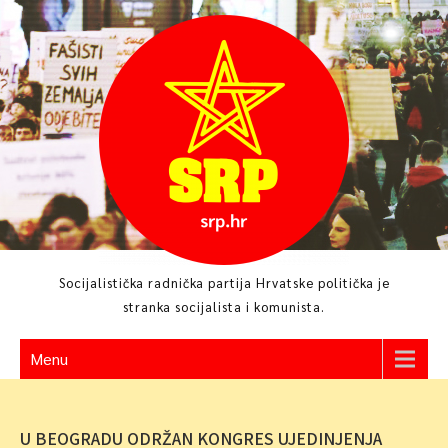
Skip
to
content
Socijalistička radnička partija Hrvatske politička je
stranka socijalista i komunista.
Menu
U BEOGRADU ODRŽAN KONGRES UJEDINJENJA