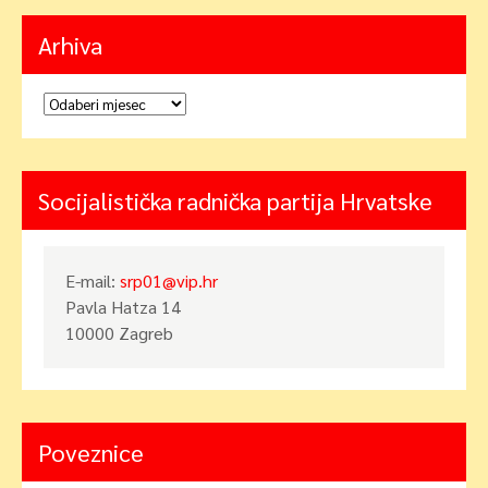
Arhiva
Arhiva
Socijalistička radnička partija Hrvatske
E-mail:
srp01@vip.hr
Pavla Hatza 14
10000 Zagreb
Poveznice