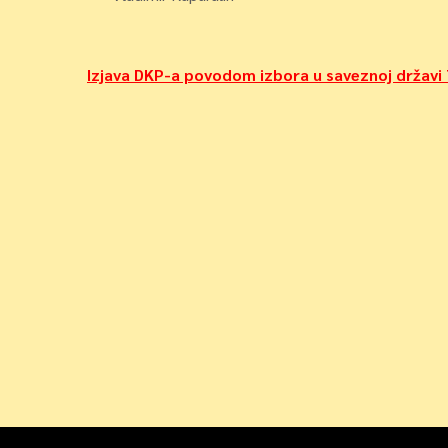
Navigacija
Izjava DKP-a povodom izbora u saveznoj državi T
objava