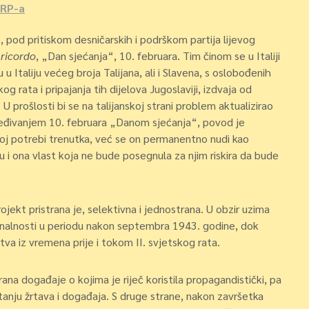
SRP-a
, pod pritiskom desničarskih i podrškom partija lijevog
 ricordo
, „Dan sjećanja“, 10. februara. Tim činom se u Italiji
 u Italiju većeg broja Talijana, ali i Slavena, s oslobođenih
og rata i pripajanja tih dijelova Jugoslaviji, izdvaja od
 prošlosti bi se na talijanskoj strani problem aktualizirao
dređivanjem 10. februara „Danom sjećanja“, povod je
ičkoj potrebi trenutka, već se on permanentno nudi kao
u i ona vlast koja ne bude posegnula za njim riskira da bude
rojekt pristrana je, selektivna i jednostrana. U obzir uzima
ionalnosti u periodu nakon septembra 1943. godine, dok
va iz vremena prije i tokom II. svjetskog rata.
rana događaje o kojima je riječ koristila propagandistički, pa
pitanju žrtava i događaja. S druge strane, nakon završetka