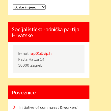
Arhiva
Socijalistička radnička partija
Hrvatske
E-mail:
srp01@vip.hr
Pavla Hatza 14
10000 Zagreb
Poveznice
Initiative of communist & workers'