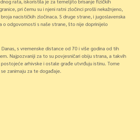
og rata, iskoristila je za temeljito brisanje fizičkih
anice, pri čemu su i njeni ratni zločinci prošli nekažnjeno,
 broja nacističkih zločinaca. S druge strane, i jugoslavenska
a o odgovornosti s naše strane, što nije doprinijelo
 Danas, s vremenske distance od 70 i više godina od tih
lem. Najpozvaniji za to su povjesničari obiju strana, a takvih
 postojeće arhivske i ostale građe utvrđuju istinu. Tome
oji se zanimaju za te događaje.