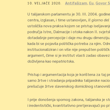
Antifašizam
,
Eu
,
Govor 
10. VELJAČE 2020.
U talijanskom parlamentu je 30. III. 2004. godine
centra, izglasan, i time ustanovljen,
Il giorno del
ustoličila nova praksa kojom se pristup iseljavanju
područja Istre, Dalmacije i otoka nakon II. svjetsk
dotadašnje percepcije i daje mu drugu dimenziju. U
kada bi se pojavila politička potreba za njim. O
institucionaliziran i on više nije prepušten polit
argument, čime si je institut vlasti zadao obavez
doživljena kao nepatriotska.
Pristup i argumentacija koja je korištena za taj p
samo žrtve i stradanja pripadnika talijanske nac
prešućuje žrtve slavenskog domicilnog stanovništ
I prije donošenja spornog zakona, talijanska je st
i iredentistički, kvantitativno pretjeravajući po 