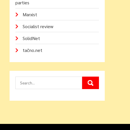
parties
Marxist
Socialist review
SolidNet
tačno.net