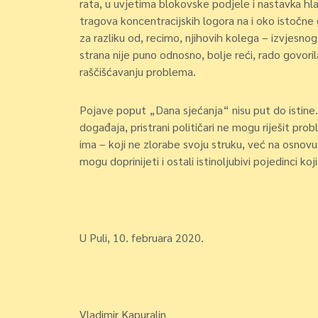
rata, u uvjetima blokovske podjele i nastavka hladn
tragova koncentracijskih logora na i oko istočne gr
za razliku od, recimo, njihovih kolega – izvjesnog
strana nije puno odnosno, bolje reći, rado govoril
raščišćavanju problema.
Pojave poput „Dana sjećanja“ nisu put do istine.
događaja, pristrani političari ne mogu riješit prob
ima – koji ne zlorabe svoju struku, već na osnovu
mogu doprinijeti i ostali istinoljubivi pojedinci k
U Puli, 10. februara 2020.
Vladimir Kapuralin