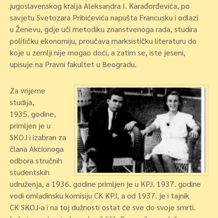
jugoslavenskog kralja Aleksandra I. Karađorđevića, po
savjetu Svetozara Pribićevića napušta Francusku i odlazi
u Ženevu, gdje uči metodiku znanstvenoga rada, studira
političku ekonomiju, proučava marksističku literaturu do
koje u zemlji nije mogao doći, a zatim se, iste jeseni,
upisuje na Pravni fakultet u Beogradu.
Za vrijeme
studija,
1935. godine,
primljen je u
SKOJ i izabran za
člana Akcionoga
odbora stručnih
studentskih
udruženja, a 1936. godine primljen je u KPJ. 1937. godine
vodi omladinsku komisiju CK KPJ, a od 1937. je i tajnik
CK SKOJ-a i na toj dužnosti ostat će sve do svoje smrti.