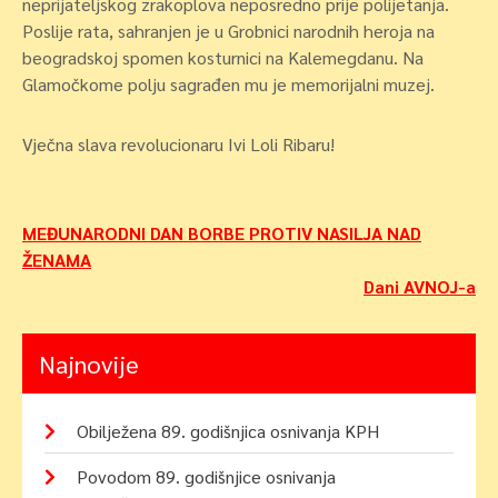
neprijateljskog zrakoplova neposredno prije polijetanja.
Poslije rata, sahranjen je u Grobnici narodnih heroja na
beogradskoj spomen kosturnici na Kalemegdanu. Na
Glamočkome polju sagrađen mu je memorijalni muzej.
Vječna slava revolucionaru Ivi Loli Ribaru!
Navigacija
MEĐUNARODNI DAN BORBE PROTIV NASILJA NAD
ŽENAMA
objava
Dani AVNOJ-a
Najnovije
Obilježena 89. godišnjica osnivanja KPH
Povodom 89. godišnjice osnivanja