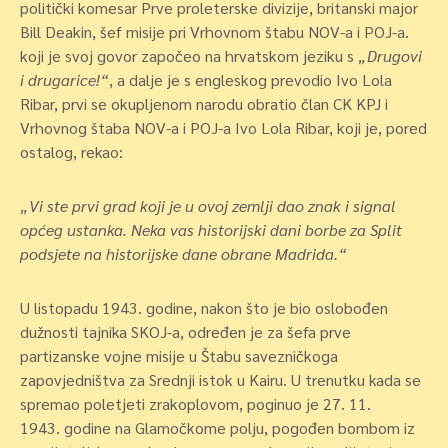
politički komesar Prve proleterske divizije, britanski major
Bill Deakin, šef misije pri Vrhovnom štabu NOV-a i POJ-a.
koji je svoj govor započeo na hrvatskom jeziku s
„Drugovi
i drugarice!“
, a dalje je s engleskog prevodio Ivo Lola
Ribar, prvi se okupljenom narodu obratio član CK KPJ i
Vrhovnog štaba NOV-a i POJ-a Ivo Lola Ribar, koji je, pored
ostalog, rekao:
„Vi ste prvi grad koji je u ovoj zemlji dao znak i signal
općeg ustanka. Neka vas historijski dani borbe za Split
podsjete na historijske dane obrane Madrida.“
U listopadu 1943. godine, nakon što je bio oslobođen
dužnosti tajnika SKOJ-a, određen je za šefa prve
partizanske vojne misije u Štabu savezničkoga
zapovjedništva za Srednji istok u Kairu. U trenutku kada se
spremao poletjeti zrakoplovom, poginuo je 27. 11.
1943. godine na Glamočkome polju, pogođen bombom iz