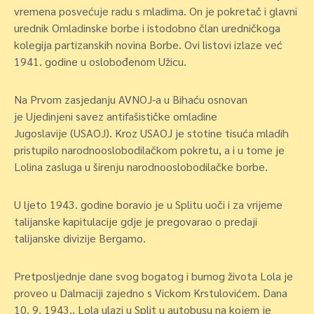
vremena posvećuje radu s mladima. On je pokretač i glavni
urednik Omladinske borbe i istodobno član uredničkoga
kolegija partizanskih novina Borbe. Ovi listovi izlaze već
1941. godine u oslobođenom Užicu.
Na Prvom zasjedanju AVNOJ-a u Bihaću osnovan
je Ujedinjeni savez antifašističke omladine
Jugoslavije (USAOJ). Kroz USAOJ je stotine tisuća mladih
pristupilo narodnooslobodilačkom pokretu, a i u tome je
Lolina zasluga u širenju narodnooslobodilačke borbe.
U ljeto 1943. godine boravio je u Splitu uoči i za vrijeme
talijanske kapitulacije gdje je pregovarao o predaji
talijanske divizije Bergamo.
Pretposljednje dane svog bogatog i burnog života Lola je
proveo u Dalmaciji zajedno s Vickom Krstulovićem. Dana
10. 9. 1943., Lola ulazi u Split u autobusu na kojem je