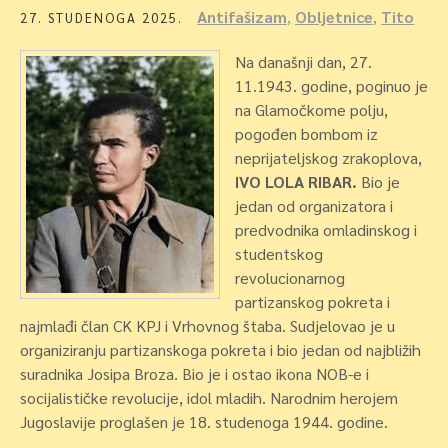
Antifašizam
,
Obljetnice
,
Tito
27. STUDENOGA 2025.
Na današnji dan, 27.
11.1943. godine, poginuo je
na Glamočkome polju,
pogođen bombom iz
neprijateljskog zrakoplova,
IVO LOLA RIBAR.
Bio je
jedan od organizatora i
predvodnika omladinskog i
studentskog
revolucionarnog
partizanskog pokreta i
najmlađi član CK KPJ i Vrhovnog štaba. Sudjelovao je u
organiziranju partizanskoga pokreta i bio jedan od najbližih
suradnika Josipa Broza. Bio je i ostao ikona NOB-e i
socijalističke revolucije, idol mladih. Narodnim herojem
Jugoslavije proglašen je 18. studenoga 1944. godine.