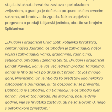
stajala istaknuta hrvatska zastava s petokrakom
zvijezdom, a grad ga je dočekao potpuno okićen crvenim
suknima, od brodova do zgrada. Nakon uspješnih
pregovora o predaji talijanski jedinica, obratio se brojnim
Splićanima:
„Drugovi i drugarice! Grad Split, kolijevka hrvatstva,
centar našeg Jadrana, oslobođen je zahvaljujući našoj
vojsci i zahvaljujući vama, građanima, radnicima,
seljacima, omladini i ženama Splita. Drugovi i drugarice!
Bandit Pavelić, koji je vas već jednom prodao Talijanima,
danas je htio da vas po drugi put proda i to još mnogo
gore, Nijemcima. On je htio da to predstavi kao nekakvo
oslobođenje Dalmacije, ali ta gospoda su se prevarila.
Dalmacija je slobodna, ali Dalmaciju je oslobodio njen
narod i vojska tog naroda. Na Marjanu, poslije dvije
godine, vije se hrvatska zastava, ali ne sa slovom U, nego
s petokrakom zvijezdom.”