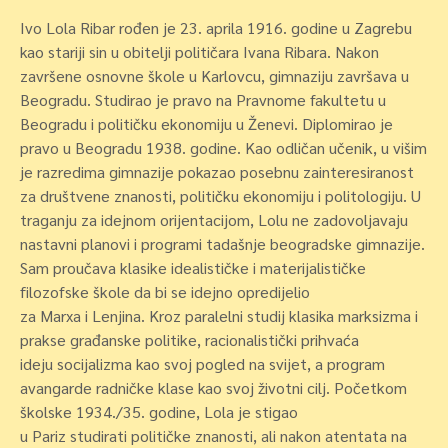
Ivo Lola Ribar rođen je 23. aprila 1916. godine u Zagrebu
kao stariji sin u obitelji političara Ivana Ribara. Nakon
završene osnovne škole u Karlovcu, gimnaziju završava u
Beogradu. Studirao je pravo na Pravnome fakultetu u
Beogradu i političku ekonomiju u Ženevi. Diplomirao je
pravo u Beogradu 1938. godine. Kao odličan učenik, u višim
je razredima gimnazije pokazao posebnu zainteresiranost
za društvene znanosti, političku ekonomiju i politologiju. U
traganju za idejnom orijentacijom, Lolu ne zadovoljavaju
nastavni planovi i programi tadašnje beogradske gimnazije.
Sam proučava klasike idealističke i materijalističke
filozofske škole da bi se idejno opredijelio
za Marxa i Lenjina. Kroz paralelni studij klasika marksizma i
prakse građanske politike, racionalistički prihvaća
ideju socijalizma kao svoj pogled na svijet, a program
avangarde radničke klase kao svoj životni cilj. Početkom
školske 1934./35. godine, Lola je stigao
u Pariz studirati političke znanosti, ali nakon atentata na