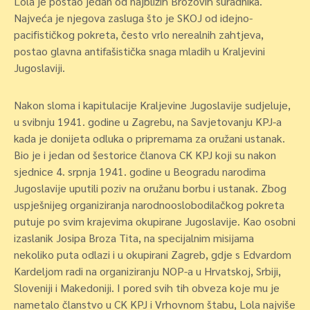
Lola je postao jedan od najbližih Brozovih suradnika.
Najveća je njegova zasluga što je SKOJ od idejno-
pacifističkog pokreta, često vrlo nerealnih zahtjeva,
postao glavna antifašistička snaga mladih u Kraljevini
Jugoslaviji.
Nakon sloma i kapitulacije Kraljevine Jugoslavije sudjeluje,
u svibnju 1941. godine u Zagrebu, na Savjetovanju KPJ-a
kada je donijeta odluka o pripremama za oružani ustanak.
Bio je i jedan od šestorice članova CK KPJ koji su nakon
sjednice 4. srpnja 1941. godine u Beogradu narodima
Jugoslavije uputili poziv na oružanu borbu i ustanak. Zbog
uspješnijeg organiziranja narodnooslobodilačkog pokreta
putuje po svim krajevima okupirane Jugoslavije. Kao osobni
izaslanik Josipa Broza Tita, na specijalnim misijama
nekoliko puta odlazi i u okupirani Zagreb, gdje s Edvardom
Kardeljom radi na organiziranju NOP-a u Hrvatskoj, Srbiji,
Sloveniji i Makedoniji. I pored svih tih obveza koje mu je
nametalo članstvo u CK KPJ i Vrhovnom štabu, Lola najviše