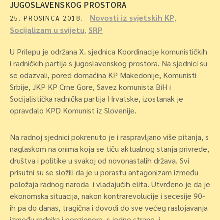
JUGOSLAVENSKOG PROSTORA
Novosti iz svjetskih KP
,
25. PROSINCA 2018.
Socijalizam u svijetu
,
SRP
U Prilepu je održana X. sjednica Koordinacije komunističkih
i radničkih partija s jugoslavenskog prostora. Na sjednici su
se odazvali, pored domaćina KP Makedonije, Komunisti
Srbije, JKP KP Crne Gore, Savez komunista BiH i
Socijalistička radnička partija Hrvatske, izostanak je
opravdalo KPD Komunist iz Slovenije.
Na radnoj sjednici pokrenuto je i raspravljano više pitanja, s
naglaskom na onima koja se tiču aktualnog stanja privrede,
društva i politike u svakoj od novonastalih država. Svi
prisutni su se složili da je u porastu antagonizam između
položaja radnog naroda i vladajućih elita. Utvrđeno je da je
ekonomska situacija, nakon kontrarevolucije i secesije 90-
ih pa do danas, tragična i dovodi do sve većeg raslojavanja
između radnika i penzionera, s jedne strane, i