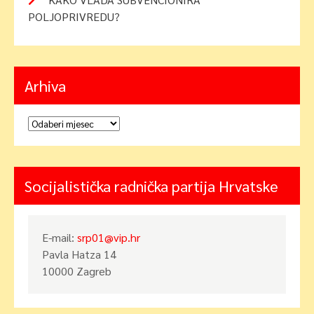
POLJOPRIVREDU?
Arhiva
Arhiva
Socijalistička radnička partija Hrvatske
E-mail:
srp01@vip.hr
Pavla Hatza 14
10000 Zagreb