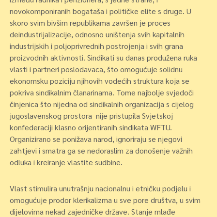
novokomponiranih bogataša i političke elite s druge. U
skoro svim bivšim republikama završen je proces
deindustrijalizacije, odnosno uništenja svih kapitalnih
industrijskih i poljoprivrednih postrojenja i svih grana
proizvodnih aktivnosti. Sindikati su danas produžena ruka
vlasti i partneri poslodavaca, što omogućuje solidnu
ekonomsku poziciju njihovih vodećih struktura koja se
pokriva sindikalnim članarinama. Tome najbolje svjedoči
činjenica što nijedna od sindikalnih organizacija s cijelog
jugoslavenskog prostora nije pristupila Svjetskoj
konfederaciji klasno orijentiranih sindikata WFTU.
Organizirano se ponižava narod, ignoriraju se njegovi
zahtjevi i smatra ga se nedoraslim za donošenje važnih
odluka i kreiranje vlastite sudbine.
Vlast stimulira unutrašnju nacionalnu i etničku podjelu i
omogućuje prodor klerikalizma u sve pore društva, u svim
dijelovima nekad zajedničke države. Stanje mlađe