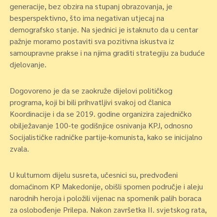
generacije, bez obzira na stupanj obrazovanja, je
besperspektivno, što ima negativan utjecaj na
demografsko stanje. Na sjednici je istaknuto da u centar
pažnje moramo postaviti sva pozitivna iskustva iz
samoupravne prakse i na njima graditi strategiju za buduće
djelovanje.
Dogovoreno je da se zaokruže dijelovi političkog
programa, koji bi bili prihvatljivi svakoj od članica
Koordinacije i da se 2019. godine organizira zajedničko
obilježavanje 100-te godišnjice osnivanja KPJ, odnosno
Socijalističke radničke partije-komunista, kako se inicijalno
zvala.
U kulturnom dijelu susreta, učesnici su, predvođeni
domaćinom KP Makedonije, obišli spomen područje i aleju
narodnih heroja i položili vijenac na spomenik palih boraca
za oslobođenje Prilepa. Nakon završetka II. svjetskog rata,