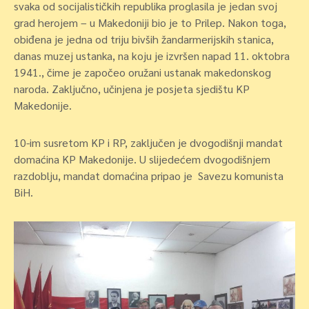
svaka od socijalističkih republika proglasila je jedan svoj
grad herojem – u Makedoniji bio je to Prilep. Nakon toga,
obiđena je jedna od triju bivših žandarmerijskih stanica,
danas muzej ustanka, na koju je izvršen napad 11. oktobra
1941., čime je započeo oružani ustanak makedonskog
naroda. Zaključno, učinjena je posjeta sjedištu KP
Makedonije.
10-im susretom KP i RP, zaključen je dvogodišnji mandat
domaćina KP Makedonije. U slijedećem dvogodišnjem
razdoblju, mandat domaćina pripao je Savezu komunista
BiH.