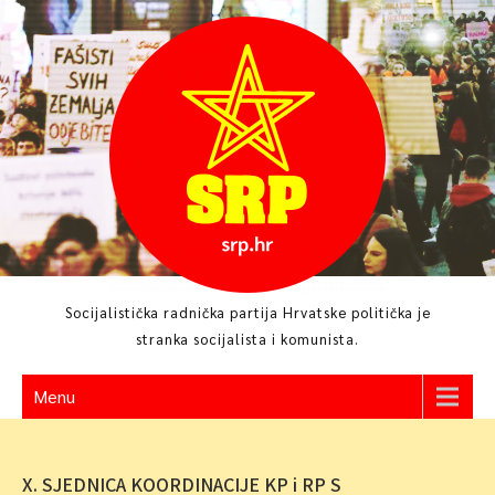
Skip
to
content
Socijalistička radnička partija Hrvatske politička je
stranka socijalista i komunista.
Menu
X. SJEDNICA KOORDINACIJE KP i RP S