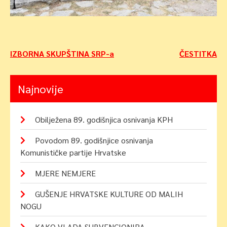
Navigacija
IZBORNA SKUPŠTINA SRP-a
ČESTITKA
objava
Najnovije
Obilježena 89. godišnjica osnivanja KPH
Povodom 89. godišnjice osnivanja
Komunističke partije Hrvatske
MJERE NEMJERE
GUŠENJE HRVATSKE KULTURE OD MALIH
NOGU
KAKO VLADA SUBVENCIONIRA