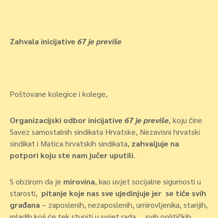
Zahvala inicijative
67 je previše
Poštovane kolegice i kolege,
Organizacijski odbor inicijative
67 je previše
,
koju čine
Savez samostalnih sindikata Hrvatske, Nezavisni hrvatski
sindikat i Matica hrvatskih sindikata,
zahvaljuje na
potpori koju ste nam jučer uputili
.
S obzirom da je
mirovina
, kao uvjet socijalne sigurnosti u
starosti,
pitanje koje nas sve ujedinjuje jer se tiče svih
građana
– zaposlenih, nezaposlenih, umirovljenika, starijih,
mladih koji će tek stupiti u svijet rada … svih političkih,