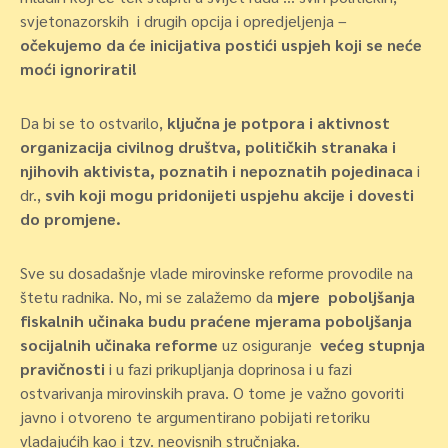
svjetonazorskih i drugih opcija i opredjeljenja –
očekujemo da će inicijativa postići uspjeh koji se neće
moći ignorirati!
Da bi se to ostvarilo,
ključna je potpora i aktivnost
organizacija civilnog društva, političkih stranaka i
njihovih aktivista, poznatih i nepoznatih pojedinaca
i
dr.,
svih koji mogu pridonijeti uspjehu akcije i dovesti
do promjene.
Sve su dosadašnje vlade mirovinske reforme provodile na
štetu radnika. No, mi se zalažemo da
m
jere poboljšanja
fiskalnih učinaka budu praćene mjerama poboljšanja
socijalnih učinaka reforme
uz osiguranje
većeg stupnja
pravičnosti
i u fazi prikupljanja doprinosa i u fazi
ostvarivanja mirovinskih prava. O tome je važno govoriti
javno i otvoreno te argumentirano pobijati retoriku
vladajućih kao i tzv. neovisnih stručnjaka.