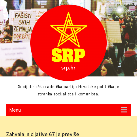
Skip
to
content
Socijalistička radnička partija Hrvatske politička je
stranka socijalista i komunista.
Menu
Zahvala inicijative 67 je previše