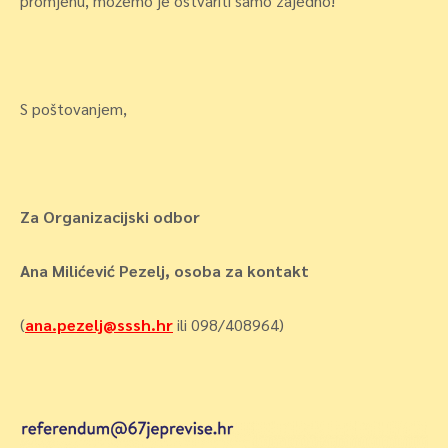
promjenu, možemo je ostvariti samo zajedno!
S poštovanjem,
Za Organizacijski odbor
Ana Milićević Pezelj, osoba za kontakt
(
ana.pezelj@sssh.hr
ili 098/408964)