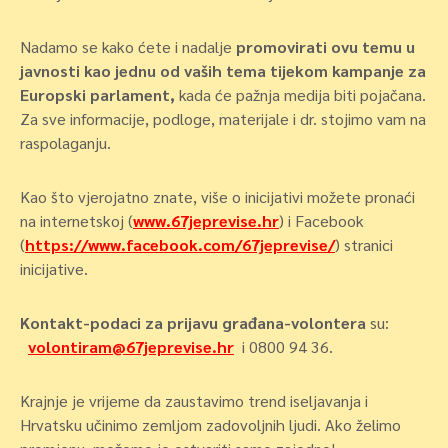
Nadamo se kako ćete i nadalje
promovirati ovu temu u
javnosti kao jednu od vaših tema tijekom kampanje za
Europski parlament,
kada će pažnja medija biti pojačana.
Za sve informacije, podloge, materijale i dr. stojimo vam na
raspolaganju.
Kao što vjerojatno znate, više o inicijativi možete pronaći
na internetskoj (
www.67jeprevise.hr
) i Facebook
(
https://www.facebook.com/67jeprevise/
) stranici
inicijative.
Kontakt-podaci za prijavu građana-volontera
su:
volontiram@67jeprevise.hr
i 0800 94 36.
Krajnje je vrijeme da zaustavimo trend iseljavanja i
Hrvatsku učinimo zemljom zadovoljnih ljudi. Ako želimo