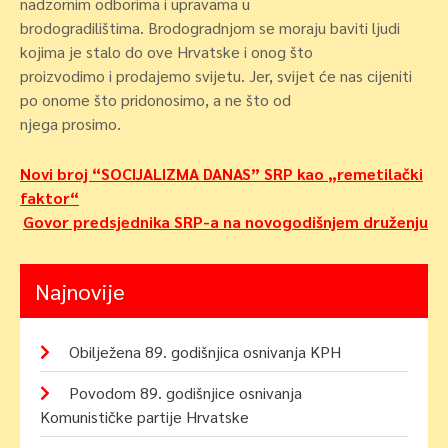
nadzornim odborima i upravama u
brodogradilištima. Brodogradnjom se moraju baviti ljudi
kojima je stalo do ove Hrvatske i onog što
proizvodimo i prodajemo svijetu. Jer, svijet će nas cijeniti
po onome što pridonosimo, a ne što od
njega prosimo.
Navigacija
Novi broj “SOCIJALIZMA DANAS” SRP kao „remetilački
faktor“
objava
Govor predsjednika SRP-a na novogodišnjem druženju
Najnovije
Obilježena 89. godišnjica osnivanja KPH
Povodom 89. godišnjice osnivanja
Komunističke partije Hrvatske