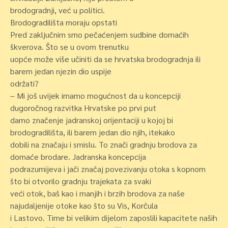
brodogradnji, već u politici.
Brodogradilišta moraju opstati
Pred zaključnim smo pečaćenjem sudbine domaćih
škverova. Što se u ovom trenutku
uopće može više učiniti da se hrvatska brodogradnja ili
barem jedan njezin dio uspije
održati?
– Mi još uvijek imamo mogućnost da u koncepciji
dugoročnog razvitka Hrvatske po prvi put
damo značenje jadranskoj orijentaciji u kojoj bi
brodogradilišta, ili barem jedan dio njih, itekako
dobili na značaju i smislu. To znači gradnju brodova za
domaće brodare. Jadranska koncepcija
podrazumijeva i jači značaj povezivanju otoka s kopnom
što bi otvorilo gradnju trajekata za svaki
veći otok, baš kao i manjih i brzih brodova za naše
najudaljenije otoke kao što su Vis, Korčula
i Lastovo. Time bi velikim dijelom zaposlili kapacitete naših