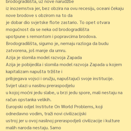
brodogradilišta, uz nove narudžbe
iz inozemstva jer, bez obzira na ovu recesiju, oceani čekaju
nove brodove s obzirom na to da
je dobar dio svjetske flote zastario. To opet otvara
mogućnost da se neka od brodogradilišta
upotpune s remontom i popravcima brodova.
Brodogradilišta, sigurno je, nemaju razloga da budu
zatvorena, još manje da umru.
Azija je slomila model razvoja Zapada
Azija je pobijedila i slomila model razvoja Zapada u kojem
kapitalizam napušta tržište i
pribjegava vojsci i oružju, napuštajući svoje institucije.
Svijet ulazi u nasilnu preraspodjelu
u kojoj moćni jedu slabe, u brzi jedu spore, mali nestaju na
račun opstanka velikih.
Europski odjel Institute On World Problems, koji
odnedavno vodim, traži novi civilizacijski
ustroj jer u ovoj nasilnoj preraspodjeli civilizacije i kulture
malih naroda nestaju. Samo