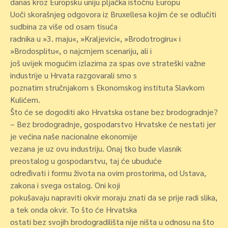
danas kroz Europsku uniju pljačka istočnu Europu
Uoči skorašnjeg odgovora iz Bruxellesa kojim će se odlučiti
sudbina za više od osam tisuća
radnika u »3. maju«, »Kraljevici«, »Brodotrogiru« i
»Brodosplitu«, o najcrnjem scenariju, ali i
još uvijek mogućim izlazima za spas ove strateški važne
industrije u Hrvata razgovarali smo s
poznatim stručnjakom s Ekonomskog instituta Slavkom
Kulićem.
Što će se dogoditi ako Hrvatska ostane bez brodogradnje?
– Bez brodogradnje, gospodarstvo Hrvatske će nestati jer
je većina naše nacionalne ekonomije
vezana je uz ovu industriju. Onaj tko bude vlasnik
preostalog u gospodarstvu, taj će ubuduće
određivati i formu života na ovim prostorima, od Ustava,
zakona i svega ostalog. Oni koji
pokušavaju napraviti okvir moraju znati da se prije radi slika,
a tek onda okvir. To što će Hrvatska
ostati bez svojih brodogradilišta nije ništa u odnosu na što