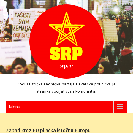
Skip
to
content
Socijalistička radnička partija Hrvatske politička je
stranka socijalista i komunista.
Menu
Zapad kroz EU pljačka istočnu Europu