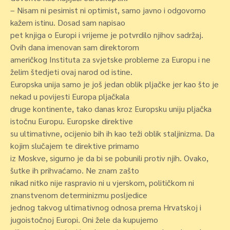
– Nisam ni pesimist ni optimist, samo javno i odgovorno
kažem istinu. Dosad sam napisao
pet knjiga o Europi i vrijeme je potvrdilo njihov sadržaj.
Ovih dana imenovan sam direktorom
američkog Instituta za svjetske probleme za Europu i ne
želim štedjeti ovaj narod od istine.
Europska unija samo je još jedan oblik pljačke jer kao što je
nekad u povijesti Europa pljačkala
druge kontinente, tako danas kroz Europsku uniju pljačka
istočnu Europu. Europske direktive
su ultimativne, ocijenio bih ih kao teži oblik staljinizma. Da
kojim slučajem te direktive primamo
iz Moskve, sigurno je da bi se pobunili protiv njih. Ovako,
šutke ih prihvaćamo. Ne znam zašto
nikad nitko nije raspravio ni u vjerskom, političkom ni
znanstvenom determinizmu posljedice
jednog takvog ultimativnog odnosa prema Hrvatskoj i
jugoistočnoj Europi. Oni žele da kupujemo