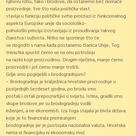
njihovu robu, tako i brodove, da ostanemo bez domaće
proizvodnje. Sve što naša politička vlast
stavlja u funkciju političke svrhe proizlazi iz funkcionalnog
aspekta Europske unije da sociološko-
psihološki principi izostavljaju iz prosuđivanja takvog
članstva i suživota. Nitko ne spominje što će
se dogoditi s nama kada postanemo članica Unije. Tog
trenutka spustit ćemo se na onu potrošnju
na razini koje proizvodimo. Drugim riječima, manje ćemo
proizvoditi i još ćemo manje trošiti.
Gdje smo pogriješili s brodogradnjom?
– Brodogradnja je kralježnica hrvatske proizvodnje u
posljednjih šezdeset godina, po brodu smo
postali i ostali prepoznatljivi u svijetu. Istina, gradili smo
skupe brodove jer su brodogradnju vodili
inženjeri, a ne ekonomisti. Iza toga stajala je bivša država
koje je to financirala premiranjem
brodogradnje jer je postojala nacionalna valuta. Hrvatska
nema ni financijsku ni ekonomsku moć