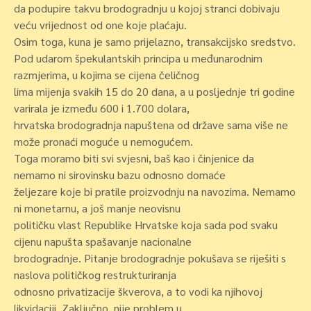
da podupire takvu brodogradnju u kojoj stranci dobivaju
veću vrijednost od one koje plaćaju.
Osim toga, kuna je samo prijelazno, transakcijsko sredstvo.
Pod udarom špekulantskih principa u međunarodnim
razmjerima, u kojima se cijena čeličnog
lima mijenja svakih 15 do 20 dana, a u posljednje tri godine
varirala je između 600 i 1.700 dolara,
hrvatska brodogradnja napuštena od države sama više ne
može pronaći moguće u nemogućem.
Toga moramo biti svi svjesni, baš kao i činjenice da
nemamo ni sirovinsku bazu odnosno domaće
željezare koje bi pratile proizvodnju na navozima. Nemamo
ni monetarnu, a još manje neovisnu
političku vlast Republike Hrvatske koja sada pod svaku
cijenu napušta spašavanje nacionalne
brodogradnje. Pitanje brodogradnje pokušava se riješiti s
naslova političkog restrukturiranja
odnosno privatizacije škverova, a to vodi ka njihovoj
likvidaciji. Zaključno, nije problem u