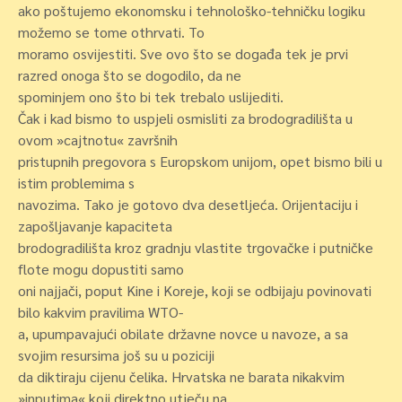
ako poštujemo ekonomsku i tehnološko-tehničku logiku
možemo se tome othrvati. To
moramo osvijestiti. Sve ovo što se događa tek je prvi
razred onoga što se dogodilo, da ne
spominjem ono što bi tek trebalo uslijediti.
Čak i kad bismo to uspjeli osmisliti za brodogradilišta u
ovom »cajtnotu« završnih
pristupnih pregovora s Europskom unijom, opet bismo bili u
istim problemima s
navozima. Tako je gotovo dva desetljeća. Orijentaciju i
zapošljavanje kapaciteta
brodogradilišta kroz gradnju vlastite trgovačke i putničke
flote mogu dopustiti samo
oni najjači, poput Kine i Koreje, koji se odbijaju povinovati
bilo kakvim pravilima WTO-
a, upumpavajući obilate državne novce u navoze, a sa
svojim resursima još su u poziciji
da diktiraju cijenu čelika. Hrvatska ne barata nikakvim
»inputima« koji direktno utječu na