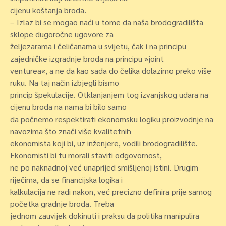
cijenu koštanja broda.
– Izlaz bi se mogao naći u tome da naša brodogradilišta
sklope dugoročne ugovore za
željezarama i čeličanama u svijetu, čak i na principu
zajedničke izgradnje broda na principu »joint
venturea«, a ne da kao sada do čelika dolazimo preko više
ruku. Na taj način izbjegli bismo
princip špekulacije. Otklanjanjem tog izvanjskog udara na
cijenu broda na nama bi bilo samo
da počnemo respektirati ekonomsku logiku proizvodnje na
navozima što znači više kvalitetnih
ekonomista koji bi, uz inženjere, vodili brodogradilište.
Ekonomisti bi tu morali staviti odgovornost,
ne po naknadnoj već unaprijed smišljenoj istini. Drugim
riječima, da se financijska logika i
kalkulacija ne radi nakon, već precizno definira prije samog
početka gradnje broda. Treba
jednom zauvijek dokinuti i praksu da politika manipulira