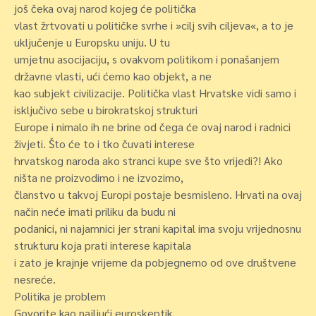
još čeka ovaj narod kojeg će politička
vlast žrtvovati u političke svrhe i »cilj svih ciljeva«, a to je
uključenje u Europsku uniju. U tu
umjetnu asocijaciju, s ovakvom politikom i ponašanjem
državne vlasti, ući ćemo kao objekt, a ne
kao subjekt civilizacije. Politička vlast Hrvatske vidi samo i
isključivo sebe u birokratskoj strukturi
Europe i nimalo ih ne brine od čega će ovaj narod i radnici
živjeti. Što će to i tko čuvati interese
hrvatskog naroda ako stranci kupe sve što vrijedi?! Ako
ništa ne proizvodimo i ne izvozimo,
članstvo u takvoj Europi postaje besmisleno. Hrvati na ovaj
način neće imati priliku da budu ni
podanici, ni najamnici jer strani kapital ima svoju vrijednosnu
strukturu koja prati interese kapitala
i zato je krajnje vrijeme da pobjegnemo od ove društvene
nesreće.
Politika je problem
Govorite kao najljući euroskeptik.