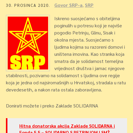
Govor SRP-a
,
SRP
30. PROSINCA 2020.
Iskreno suosjećamo s obiteljima
poginulih u potresu koji je najviše
pogodio Petrinju, Glinu, Sisak i
okolna mjesta. Suosjećamo s
ljudima kojima su razoreni domovi i
uništena imovina. Kao stranka koja
smatra da je solidarnost temeljna
vrijednost društva i jamac njegove
stabilnosti, pozivamo na solidarnost s ljudima ove regije
koja je jedna od najsiromašnijih u Hrvatskoj, stradala u ratu
devedesetih, a nakon rata ostala zaboravljena.
Donirati možete i preko Zaklade SOLIDARNA
Hitna donatorska akcija Zaklade SOLIDARNA i
Fonda 5.5 – SOLIDARNO S PETRINJOM I SMŽ