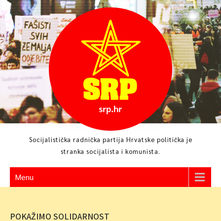
Skip
to
content
Socijalistička radnička partija Hrvatske politička je
stranka socijalista i komunista.
Menu
POKAŽIMO SOLIDARNOST