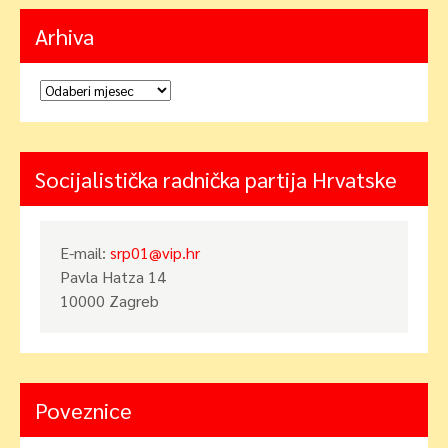
Arhiva
Arhiva
Socijalistička radnička partija Hrvatske
E-mail:
srp01@vip.hr
Pavla Hatza 14
10000 Zagreb
Poveznice