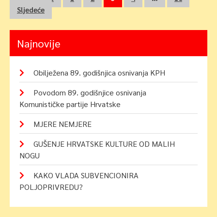
Navigacija
Sljedeće
objava
Najnovije
Obilježena 89. godišnjica osnivanja KPH
Povodom 89. godišnjice osnivanja
Komunističke partije Hrvatske
MJERE NEMJERE
GUŠENJE HRVATSKE KULTURE OD MALIH
NOGU
KAKO VLADA SUBVENCIONIRA
POLJOPRIVREDU?