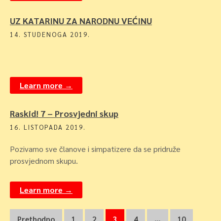
UZ KATARINU ZA NARODNU VEĆINU
14. STUDENOGA 2019.
Learn more →
Raskid! 7 – Prosvjedni skup
16. LISTOPADA 2019.
Pozivamo sve članove i simpatizere da se pridruže
prosvjednom skupu.
Learn more →
Prethodno
1
2
3
4
…
10