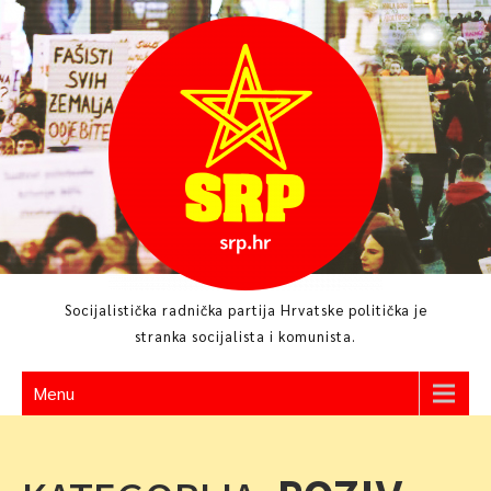
Skip
to
content
Socijalistička radnička partija Hrvatske politička je
stranka socijalista i komunista.
Menu