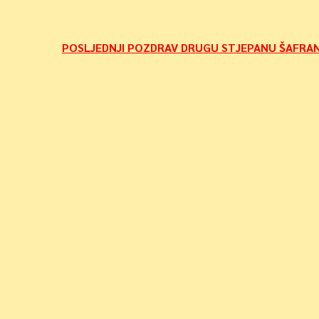
Navigacija
POSLJEDNJI POZDRAV DRUGU STJEPANU ŠAFRA
objava