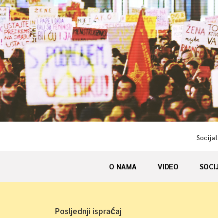
Skip
to
content
Socijal
O NAMA
VIDEO
SOCI
Posljednji ispraćaj