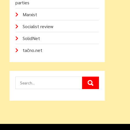
parties
Marxist
Socialist review
SolidNet
tačno.net