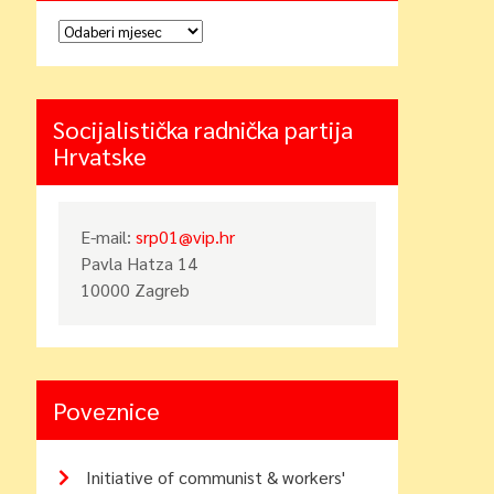
Arhiva
Socijalistička radnička partija
Hrvatske
E-mail:
srp01@vip.hr
Pavla Hatza 14
10000 Zagreb
Poveznice
Initiative of communist & workers'