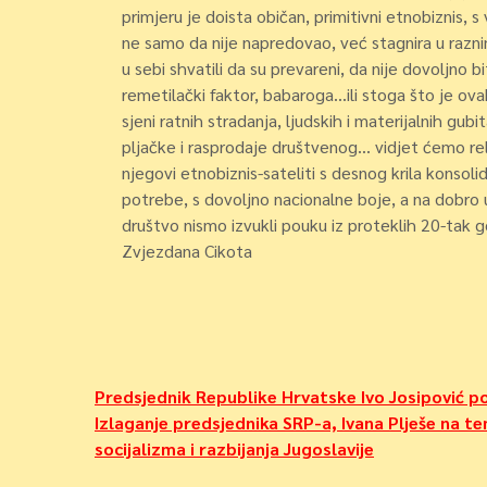
primjeru je doista običan, primitivni etnobiznis, s
ne samo da nije napredovao, već stagnira u raznim
u sebi shvatili da su prevareni, da nije dovoljno b
remetilački faktor, babaroga…ili stoga što je ova
sjeni ratnih stradanja, ljudskih i materijalnih gu
pljačke i rasprodaje društvenog… vidjet ćemo re
njegovi etnobiznis-sateliti s desnog krila konsolidi
potrebe, s dovoljno nacionalne boje, a na dobro
društvo nismo izvukli pouku iz proteklih 20-tak g
Zvjezdana Cikota
Navigacija
Predsjednik Republike Hrvatske Ivo Josipović 
Izlaganje predsjednika SRP-a, Ivana Plješe na tem
objava
socijalizma i razbijanja Jugoslavije