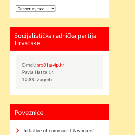
Arhiva
Socijalistička radnička partija
Hrvatske
E-mail:
srp01@vip.hr
Pavla Hatza 14
10000 Zagreb
Poveznice
Initiative of communist & workers'