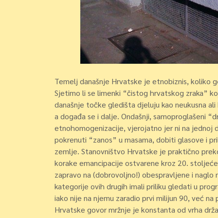
Temelj današnje Hrvatske je etnobiznis, koliko g
Sjetimo li se limenki “čistog hrvatskog zraka” k
današnje točke gledišta djeluju kao neukusna ali
a događa se i dalje. Ondašnji, samoproglašeni “
etnohomogenizacije, vjerojatno jer ni na jednoj d
pokrenuti “zanos” u masama, dobiti glasove i pril
zemlje. Stanovništvo Hrvatske je praktično preko
korake emancipacije ostvarene kroz 20. stoljeće i
zapravo na (dobrovoljno!) obespravljene i naglo 
kategorije ovih drugih imali priliku gledati u pr
iako nije na njemu zaradio prvi milijun 90, već 
Hrvatske govor mržnje je konstanta od vrha drž