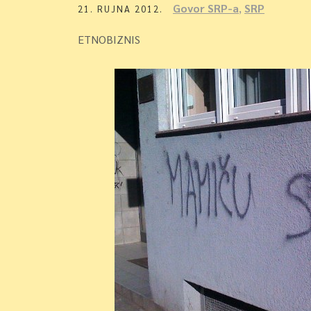
Govor SRP-a
,
SRP
21. RUJNA 2012.
ETNOBIZNIS