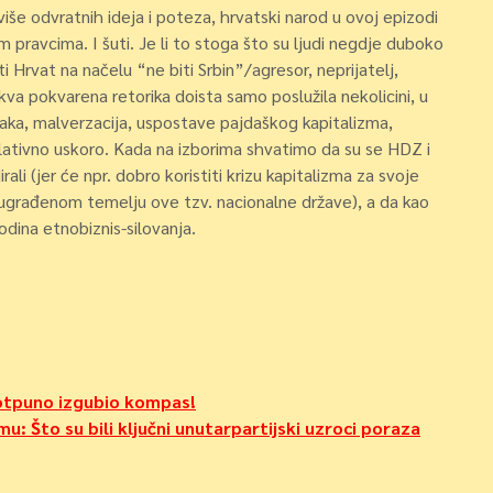
 više odvratnih ideja i poteza, hrvatski narod u ovoj epizodi
 pravcima. I šuti. Je li to stoga što su ljudi negdje duboko
iti Hrvat na načelu “ne biti Srbin”/agresor, neprijatelj,
kva pokvarena retorika doista samo poslužila nekolicini, u
bitaka, malverzacija, uspostave pajdaškog kapitalizma,
lativno uskoro. Kada na izborima shvatimo da su se HDZ i
rali (jer će npr. dobro koristiti krizu kapitalizma za svoje
 ugrađenom temelju ove tzv. nacionalne države), a da kao
odina etnobiznis-silovanja.
potpuno izgubio kompas!
u: Što su bili ključni unutarpartijski uzroci poraza