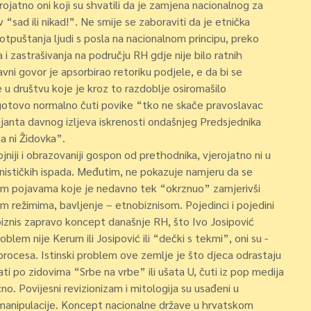
erojatno oni koji su shvatili da je zamjena nacionalnog za
v “sad ili nikad!”. Ne smije se zaboraviti da je etnička
 otpuštanja ljudi s posla na nacionalnom principu, preko
ka i zastrašivanja na području RH gdje nije bilo ratnih
avni govor je apsorbirao retoriku podjele, e da bi se
u društvu koje je kroz to razdoblje osiromašilo
 gotovo normalno čuti povike “tko ne skače pravoslavac
rijanta davnog izljeva iskrenosti ondašnjeg Predsjednika
a ni Židovka”.
jniji i obrazovaniji gospon od prethodnika, vjerojatno ni u
šovinističkih ispada. Međutim, ne pokazuje namjeru da se
kim pojavama koje je nedavno tek “okrznuo” zamjerivši
m režimima, bavljenje – etnobiznisom. Pojedinci i pojedini
obiznis zapravo koncept današnje RH, što Ivo Josipović
blem nije Kerum ili Josipović ili “dečki s tekmi”, oni su -
procesa. Istinski problem ove zemlje je što djeca odrastaju
ati po zidovima “Srbe na vrbe” ili ušata U, čuti iz pop medija
čno. Povijesni revizionizam i mitologija su usađeni u
 manipulacije. Koncept nacionalne države u hrvatskom