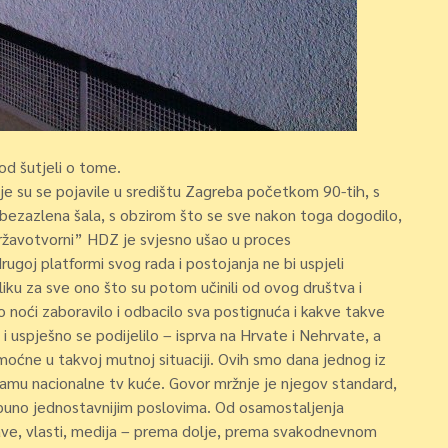
od šutjeli o tome.
oje su se pojavile u središtu Zagreba početkom 90-tih, s
 bezazlena šala, s obzirom što se sve nakon toga dogodilo,
državotvorni” HDZ je svjesno ušao u proces
rugoj platformi svog rada i postojanja ne bi uspjeli
iku za sve ono što su potom učinili od ovog društva i
 noći zaboravilo i odbacilo sva postignuća i kakve takve
 uspješno se podijelilo – isprva na Hrvate i Nehrvate, a
moćne u takvoj mutnoj situaciji. Ovih smo dana jednog iz
ogramu nacionalne tv kuće. Govor mržnje je njegov standard,
na puno jednostavnijim poslovima. Od osamostaljenja
ave, vlasti, medija – prema dolje, prema svakodnevnom