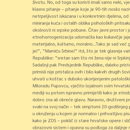
životu. No, od toga su koristi imali samo neki, vj
klasno pitanje – pitanje koje je 90-tih nosilo nazi
netrpeljivost iskazana i u konkretnim djelima, od
miniranja kuća i ostalih oblika psiholoških pritisa
okolnosti ni srpske pobune. Čitav javni prostor i j
etnohomogenizacija udomaćila kao kukavičje jaje 
materijalno, kulturno, moralno…Tako je sad već
je!”, “Mamiću Srbine!” itd, što je tek glasnija va
Republike: “sretan sam što mi žena nije ni Srpkinj
Sadašnji pak Predsjednik Republike, daleko pristo
primisli nije pristalica ovih i bilo kakvih drugih 
uhvati u koštac s duboko ukorijenjenim patološ
Miloradu Pupovcu, vječito lojalnom svim hrvatski
mediji su potom ispravno primijetili kako je etn
dobro zna ali okreće glavu. Naravno, društveni pro
svaki na svoj način – tek simptomi 20-godišnjeg 
u okruženju u kojem je normalno i prihvatljivo pis
kako je ZDS – poklič iz stare hrvatske opere i sli
obrazovni sistem i opasna su podloga za daljnje