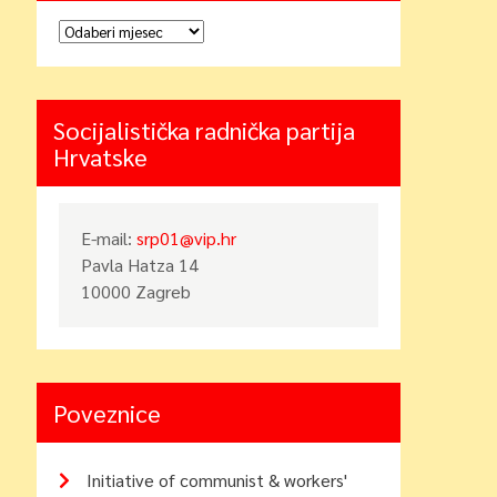
Arhiva
Socijalistička radnička partija
Hrvatske
E-mail:
srp01@vip.hr
Pavla Hatza 14
10000 Zagreb
Poveznice
Initiative of communist & workers'