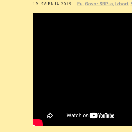
Eu
,
Govor SRP-a
,
Izbori
,
19. SVIBNJA 2019.