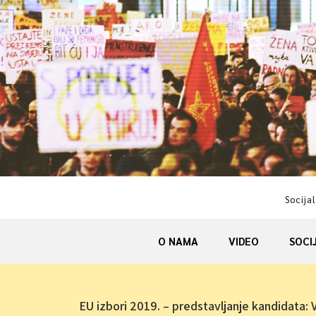
Skip
to
content
Socijal
O NAMA
VIDEO
SOCI
EU izbori 2019. – predstavljanje kandidata: