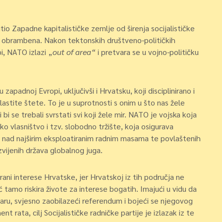
tio Zapadne kapitalističke zemlje od širenja socijalističke
ila obrambena. Nakon tektonskih društveno-političkih
i, NATO izlazi „
out of area“
i pretvara se u vojno-političku
u zapadnoj Evropi, uključivši i Hrvatsku, koji disciplinirano i
astite štete. To je u suprotnosti s onim u što nas žele
bi se trebali svrstati svi koji žele mir. NATO je vojska koja
tičko vlasništvo i tzv. slobodno tržište, koja osigurava
a nad najširim eksploatiranim radnim masama te povlaštenih
ijenih država globalnog juga.
i interese Hrvatske, jer Hrvatskoj iz tih područja ne
 tamo riskira živote za interese bogatih. Imajući u vidu da
aru, svjesno zaobilazeći referendum i bojeći se njegovog
t rata, cilj Socijalističke radničke partije je izlazak iz te