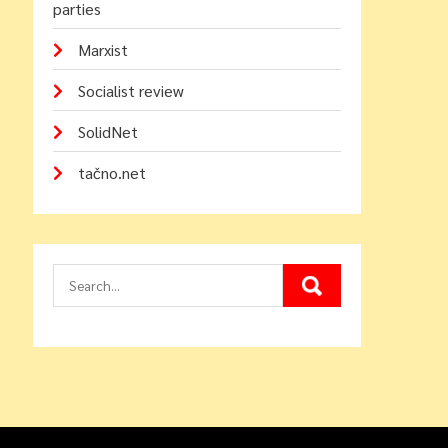
parties
Marxist
Socialist review
SolidNet
tačno.net