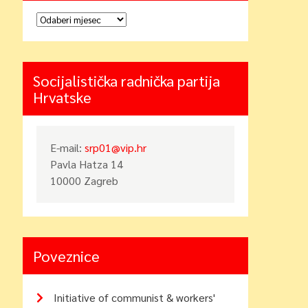
Arhiva
Socijalistička radnička partija
Hrvatske
E-mail:
srp01@vip.hr
Pavla Hatza 14
10000 Zagreb
Poveznice
Initiative of communist & workers'