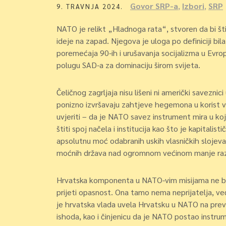
Govor SRP-a
,
Izbori
,
SRP
9. TRAVNJA 2024.
NATO je relikt „Hladnoga rata“, stvoren da bi šti
ideje na zapad. Njegova je uloga po definiciji b
poremećaja 90-ih i urušavanja socijalizma u Evrop
polugu SAD-a za dominaciju širom svijeta.
Čeličnog zagrljaja nisu lišeni ni američki saveznici 
ponizno izvršavaju zahtjeve hegemona u korist vl
uvjeriti – da je NATO savez instrument mira u koji 
štiti spoj načela i institucija kao što je kapitalis
apsolutnu moć odabranih uskih vlasničkih slojev
moćnih država nad ogromnom većinom manje razv
Hrvatska komponenta u NATO-vim misijama ne bran
prijeti opasnost. Ona tamo nema neprijatelja, već
je hrvatska vlada uvela Hrvatsku u NATO na prev
ishoda, kao i činjenicu da je NATO postao instrumen