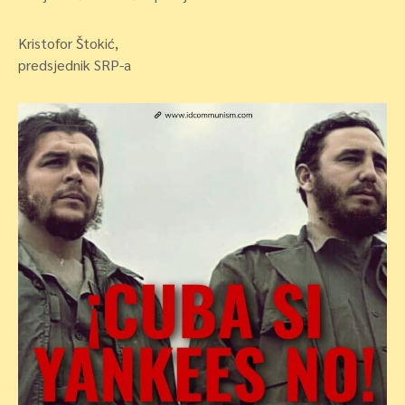
Kristofor Štokić,
predsjednik SRP-a