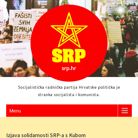
Skip
to
content
Socijalistička radnička partija Hrvatske politička je
stranka socijalista i komunista.
Menu
Izjava solidarnosti SRP-a s Kubom