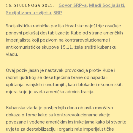
Govor SRP-a
,
Mladi Socijalisti
,
16. STUDENOGA 2021.
Socijalizam u svijetu
,
SRP
Socijalistička radnička partija Hrvatske najoštrije osuđuje
ponovni pokušaj destabilizacije Kube od strane američkih
imperijalista koji pozivom na kontrarevolucionarne i
antikomunističke skupove 15.11. žele srušiti kubansku
vladu.
Ovaj poziv jasan je nastavak provokacija protiv Kube i
radnih ljudi koji se desetljećima brane od napada i
uplitanja, vanjskih i unutarnjih, kao i blokade i ekonomskih
mjera koje je uvela američka administracija.
Kubanska vlada je posljednjih dana objavila mnoštvo
dokaza o tome kako su kontrarevolucionarne akcije
povezane i vođene američkim instrukcijama kako bi stvorile
uvjete za destabilizaciju i organizirale imperijalističke