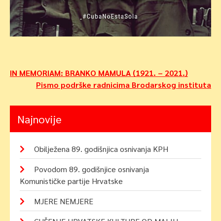
Navigacija
IN MEMORIAM: BRANKO MAMULA (1921. – 2021.)
Pismo podrške radnicima Brodarskog instituta
objava
Najnovije
Obilježena 89. godišnjica osnivanja KPH
Povodom 89. godišnjice osnivanja
Komunističke partije Hrvatske
MJERE NEMJERE