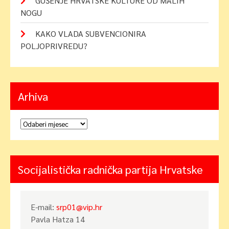
GUŠENJE HRVATSKE KULTURE OD MALIH
NOGU
KAKO VLADA SUBVENCIONIRA
POLJOPRIVREDU?
Arhiva
Arhiva
Socijalistička radnička partija Hrvatske
E-mail:
srp01@vip.hr
Pavla Hatza 14