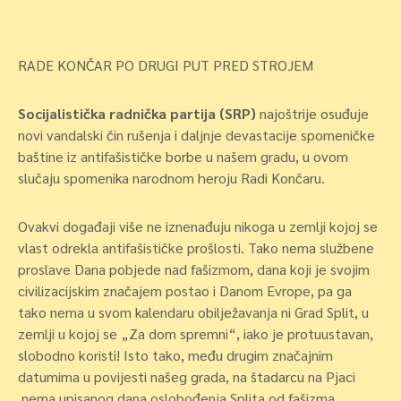
RADE KONČAR PO DRUGI PUT PRED STROJEM
Socijalistička radnička partija (SRP)
najoštrije osuđuje
novi vandalski čin rušenja i daljnje devastacije spomeničke
baštine iz antifašističke borbe u našem gradu, u ovom
slučaju spomenika narodnom heroju Radi Končaru.
Ovakvi događaji više ne iznenađuju nikoga u zemlji kojoj se
vlast odrekla antifašističke prošlosti. Tako nema službene
proslave Dana pobjede nad fašizmom, dana koji je svojim
civilizacijskim značajem postao i Danom Evrope, pa ga
tako nema u svom kalendaru obilježavanja ni Grad Split, u
zemlji u kojoj se „Za dom spremni“, iako je protuustavan,
slobodno koristi! Isto tako, među drugim značajnim
datumima u povijesti našeg grada, na štadarcu na Pjaci
nema upisanog dana oslobođenja Splita od fašizma,